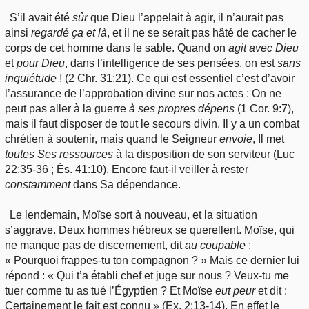
S’il avait été
sûr
que Dieu l’appelait à agir, il n’aurait pas
ainsi
regardé ça et là
, et il ne se serait pas hâté de cacher le
corps de cet homme dans le sable. Quand on
agit avec Dieu
et
pour Dieu
, dans l’intelligence de ses pensées, on est
sans
inquiétude
! (2 Chr. 31:21). Ce qui est essentiel c’est d’avoir
l’assurance de l’approbation divine sur nos actes : On ne
peut pas aller à la guerre
à ses propres dépens
(1 Cor. 9:7),
mais il faut disposer de tout le secours divin. Il y a un combat
chrétien à soutenir, mais quand le Seigneur
envoie
, Il met
toutes
Ses ressources
à la disposition de son serviteur (Luc
22:35-36 ; És. 41:10). Encore faut-il veiller à rester
constamment
dans Sa dépendance.
Le lendemain, Moïse sort à nouveau, et la situation
s’aggrave. Deux hommes hébreux se querellent. Moïse, qui
ne manque pas de discernement, dit
au
coupable
:
« Pourquoi frappes-tu ton compagnon ? » Mais ce dernier lui
répond : « Qui t’a établi chef et juge sur nous ? Veux-tu me
tuer comme tu as tué l’Égyptien ? Et Moïse
eut
peur
et dit :
Certainement le fait est connu » (Ex. 2:13-14). En effet le