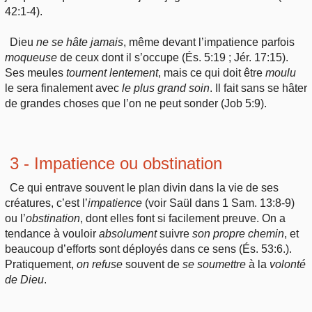
42:1-4).
Dieu
ne
se hâte jamais
, même devant l’impatience parfois
moqueuse
de ceux dont il s’occupe (És. 5:19 ; Jér. 17:15).
Ses meules
tournent
lentement
, mais ce qui doit être
moulu
le sera finalement avec
le
plus grand soin
. Il fait sans se hâter
de grandes choses que l’on ne peut sonder (Job 5:9).
3 - Impatience ou obstination
Ce qui entrave souvent le plan divin dans la vie de ses
créatures, c’est l’
impatience
(voir Saül dans 1 Sam. 13:8-9)
ou l’
obstination
, dont elles font si facilement preuve. On a
tendance à vouloir
absolument
suivre
son
propre chemin
, et
beaucoup d’efforts sont déployés dans ce sens (És. 53:6.).
Pratiquement,
on refuse
souvent de
se soumettre
à la
volonté
de Dieu
.