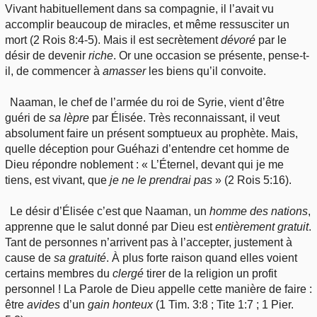
Vivant habituellement dans sa compagnie, il l’avait vu
accomplir beaucoup de miracles, et même ressusciter un
mort (2 Rois 8:4-5). Mais il est secrètement
dévoré
par le
désir de devenir
riche
. Or une occasion se présente, pense-t-
il, de commencer à
amasser
les biens qu’il convoite.
Naaman, le chef de l’armée du roi de Syrie, vient d’être
guéri de
sa
lèpre
par Élisée. Très reconnaissant, il veut
absolument faire un présent somptueux au prophète. Mais,
quelle déception pour Guéhazi d’entendre cet homme de
Dieu répondre noblement : « L’Éternel, devant qui je me
tiens, est vivant, que
je
ne le prendrai pas
» (2 Rois 5:16).
Le désir d’Élisée c’est que Naaman, un
homme des nations
,
apprenne que le salut donné par Dieu est
entièrement
gratuit
.
Tant de personnes n’arrivent pas à l’accepter, justement à
cause de
sa
gratuité
. À plus forte raison quand elles voient
certains membres du
clergé
tirer de la religion un profit
personnel ! La Parole de Dieu appelle cette manière de faire :
être
avides
d’un
gain
honteux
(1 Tim. 3:8 ; Tite 1:7 ; 1 Pier.