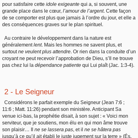
pour satisfaire cette
idole
exigeante
qui a, si souvent, une
grande place dans le cœur,
l’amour
de l’argent
. Cette façon
de se comporter est plus que jamais à l’ordre du jour, et elle a
des conséquences graves sur le plan spirituel.
Au contraire le développement dans la nature est
généralement
lent
. Mais les hommes ne savent plus, et
surtout
ne veulent plus attendre
. Or rien dans la conduite d’un
croyant ne peut recevoir l’approbation de Dieu, s’Il ne trouve
pas chez lui la
dépendance
patiente
qui Lui plaît (Jac. 1:3-4).
2 - Le Seigneur
Considérons le parfait exemple du Seigneur (Jean 7:6 ;
11:6 ; Matt. 11:26) pendant son ministère. Anticipant Sa
venue ici-bas, la prophétie disait, à son sujet : « Voici mon
serviteur, que je soutiens, mon élu en qui mon âme trouve
son plaisir… Il
ne
se lassera pas
, et il
ne
se hâtera pas
jusqu’à ce qu’il ait établi le juste jugement sur la terre » (És.