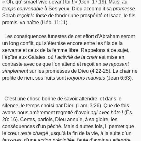
« Oh, qu’Ismaël vive devant toi ! » (Gen. 17:19). Mais, au
temps
convenable
à Ses yeux, Dieu accomplit sa
promesse
.
Sarah
reçoit
la force
de fonder une prospérité et Isaac, le fils
promis, va naître (Héb. 11:11).
Les conséquences funestes de cet effort d’Abraham seront
un long conflit, qui s’éternise encore entre les fils de la
servante et ceux de la femme libre. Rappelons à ce sujet,
l’épître aux Galates, où
l’activité de la chair
est mise en
contraste avec ce que l’on attend et reçoit en
se
reposant
simplement
sur les promesses de Dieu (4:22-25). La chair ne
profite de rien, ses fruits sont
toujours
mauvais
(Jean 6:63).
C’est une chose bonne de savoir attendre, et dans le
silence, le temps choisi par Dieu (Lam. 3:26). Que de fois
avons-nous amèrement regretté d’avoir
agi
avec hâte
! (És.
28: 16). Certes, parfois, Dieu annule, à sa gloire, les
conséquences d’un péché. Mais d’autres fois, il permet que
le cœur
reste
chargé
jusqu’à la fin de la vie, à la suite d’un
faux
-pas
, d’une
action
précipitée
, faute d’avoir
su
attendre