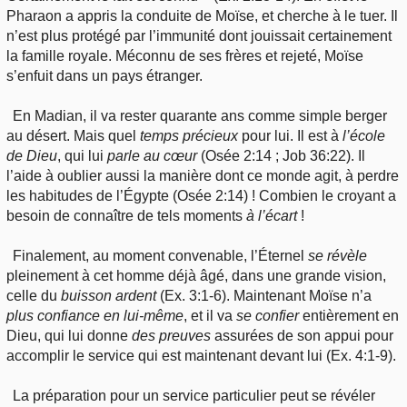
Pharaon a appris la conduite de Moïse, et cherche à le tuer. Il
n’est plus protégé par l’immunité dont jouissait certainement
la famille royale. Méconnu de ses frères et rejeté, Moïse
s’enfuit dans un pays étranger.
En Madian, il va rester quarante ans comme simple berger
au désert. Mais quel
temps
précieux
pour lui. Il est à
l’école
de Dieu
, qui lui
parle
au cœur
(Osée 2:14 ; Job 36:22). Il
l’aide à oublier aussi la manière dont ce monde agit, à perdre
les habitudes de l’Égypte (Osée 2:14) ! Combien le croyant a
besoin de connaître de tels moments
à
l’écart
!
Finalement, au moment convenable, l’Éternel
se
révèle
pleinement à cet homme déjà âgé, dans une grande vision,
celle du
buisson
ardent
(Ex. 3:1-6). Maintenant Moïse n’a
plus
confiance en lui-même
, et il va
se
confier
entièrement en
Dieu, qui lui donne
des
preuves
assurées de son appui pour
accomplir le service qui est maintenant devant lui (Ex. 4:1-9).
La préparation pour un service particulier peut se révéler