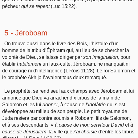
pécheur
qui
se repent
(Luc 15:22).
5 - Jéroboam
On trouve aussi dans le livre des Rois, l’histoire d’un
homme de la tribu d’Éphraïm qui, au lieu de se chercher la
volonté de Dieu, se laisse diriger par
son imagination
, pour
établir
habilement
un faux-culte. Jéroboam, ne manquait ni
de courage ni d’intelligence (1 Rois 11:28). Le roi Salomon et
le prophète Akhija l’avaient tous deux remarqué.
Le prophète, se rend seul aux champs avec Jéroboam et lui
annonce que Dieu va arracher dix tribus de la main de
Salomon et les lui
donner
, à cause de
l’idolâtrie
qui s’est
développée au milieu de son peuple. Le petit royaume de
Juda restera par contre soumis à Roboam, fils de Salomon,
et à ses descendants, «
à cause de mon serviteur David
et
à
cause de Jérusalem
, la ville que
j’ai
choisie
d’entre les tribus