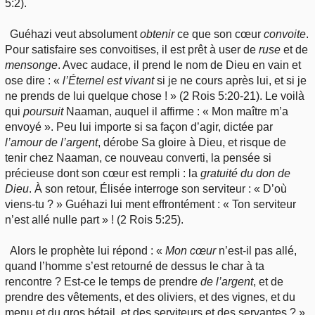
5:2).
Guéhazi veut absolument
obtenir
ce que son cœur
convoite
.
Pour satisfaire ses convoitises, il est prêt à user de
ruse
et de
mensonge
. Avec audace, il prend le nom de Dieu en vain et
ose dire : «
l’Éternel
est vivant
si je ne cours après lui, et si je
ne prends de lui quelque chose ! » (2 Rois 5:20-21). Le voilà
qui
poursuit
Naaman, auquel il affirme : « Mon maître m’a
envoyé ». Peu lui importe si sa façon d’agir, dictée par
l’amour
de l’argent
, dérobe Sa gloire à Dieu, et risque de
tenir chez Naaman, ce nouveau converti, la pensée si
précieuse dont son cœur est rempli : la
gratuité
du don de
Dieu
. À son retour, Élisée interroge son serviteur : « D’où
viens-tu ? » Guéhazi lui ment effrontément : « Ton serviteur
n’est allé nulle part » ! (2 Rois 5:25).
Alors le prophète lui répond : «
Mon
cœur
n’est-il pas allé,
quand l’homme s’est retourné de dessus le char à ta
rencontre ? Est-ce le temps de prendre
de
l’argent
, et de
prendre des vêtements, et des oliviers, et des vignes, et du
menu et du gros bétail, et des serviteurs et des servantes ? »