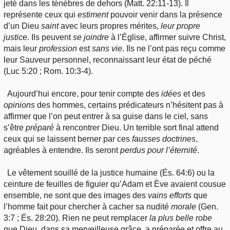
jeté dans les ténèbres de dehors (Matt. 22:11-13). Il
représente ceux qui
estiment
pouvoir venir dans la présence
d’un Dieu
saint
avec leurs propres mérites,
leur
propre
justice
. Ils peuvent
se joindre
à l’Église, affirmer suivre Christ,
mais leur
profession
est
sans vie
. Ils ne l’ont pas reçu comme
leur Sauveur personnel, reconnaissant leur état de péché
(Luc 5:20 ; Rom. 10:3-4).
Aujourd’hui encore, pour tenir compte des
idées
et des
opinions
des hommes, certains prédicateurs n’hésitent pas à
affirmer que l’on peut entrer à sa guise dans le ciel, sans
s’être
préparé
à rencontrer Dieu. Un terrible sort final attend
ceux qui se laissent berner par ces
fausses
doctrines
,
agréables à entendre. Ils seront
perdus
pour l’éternité
.
Le vêtement souillé de la justice humaine (És. 64:6) ou la
ceinture de feuilles de figuier qu’Adam et Ève avaient cousue
ensemble, ne sont que des images des
vains
efforts
que
l’homme fait pour chercher à cacher sa nudité
morale
(Gen.
3:7 ; És. 28:20). Rien ne peut remplacer
la
plus belle robe
que Dieu, dans sa merveilleuse grâce, a préparée et offre au