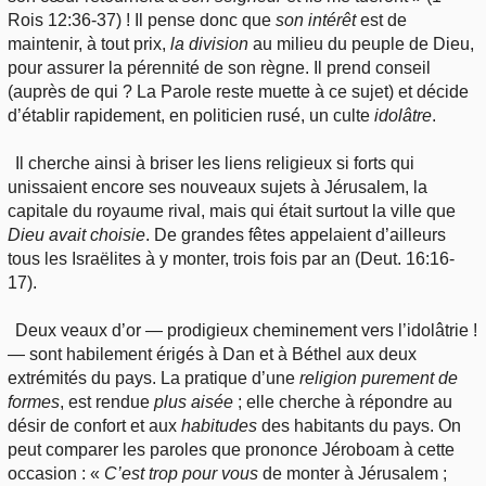
Rois 12:36-37) ! Il pense donc que
son
intérêt
est de
maintenir, à tout prix,
la
division
au milieu du peuple de Dieu,
pour assurer la pérennité de son règne. Il prend conseil
(auprès de qui ? La Parole reste muette à ce sujet) et décide
d’établir rapidement, en politicien rusé, un culte
idolâtre
.
Il cherche ainsi à briser les liens religieux si forts qui
unissaient encore ses nouveaux sujets à Jérusalem, la
capitale du royaume rival, mais qui était surtout la ville que
Dieu
avait choisie
. De grandes fêtes appelaient d’ailleurs
tous les Israëlites à y monter, trois fois par an (Deut. 16:16-
17).
Deux veaux d’or — prodigieux cheminement vers l’idolâtrie !
— sont habilement érigés à Dan et à Béthel aux deux
extrémités du pays. La pratique d’une
religion purement de
formes
, est rendue
plus
aisée
; elle cherche à répondre au
désir de confort et aux
habitudes
des habitants du pays. On
peut comparer les paroles que prononce Jéroboam à cette
occasion : «
C’est
trop pour vous
de monter à Jérusalem ;