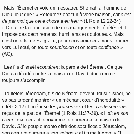
Mais l’Éternel envoie un messager, Shemahia, homme de
Dieu, leur dire : « Retournez chacun à votre maison, car
c’est
de par moi que cette chose a eu lieu
» (1 Rois 12:22-24).
« Dieu tire la conclusion de nos manquements répétés et il
impose des déchirements, humiliants et douloureux. Mais
c’est un effet de Sa grâce, pour nous amener à nous tourner
vers Lui seul, en toute
soumission
et en toute
confiance
»
(AG).
Les fils d’Israël
écoutèrent
la parole de l’Éternel. Ce que
Dieu a décidé contre la maison de David, doit comme
toujours s’accomplir.
Toutefois Jéroboam, fils de Nébath, devenu roi sur Israël, ne
va pas tarder à montrer « un méchant cœur d’incrédulité »
(Héb. 3:12). Il méprise les
promesses
et les
avertissements
reçus de la part de l’Éternel (1 Rois 11:37-39). « Il
dit
en son
cœur
: maintenant le royaume retournera à la maison de
David.
Si
le peuple monte offrir des sacrifices à Jérusalem,
son cœur retournera à
son
seigneur
et ils me tueront » (1