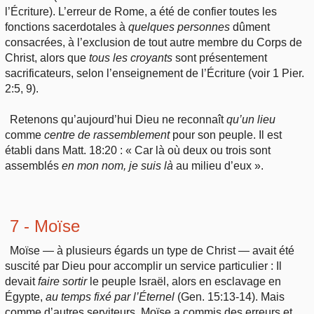
l’Écriture). L’erreur de Rome, a été de confier toutes les
fonctions sacerdotales à
quelques personnes
dûment
consacrées, à l’exclusion de tout autre membre du Corps de
Christ, alors que
tous les croyants
sont présentement
sacrificateurs, selon l’enseignement de l’Écriture (voir 1 Pier.
2:5, 9).
Retenons qu’aujourd’hui Dieu ne reconnaît
qu’un lieu
comme
centre
de rassemblement
pour son peuple. Il est
établi dans Matt. 18:20 : « Car là où deux ou trois sont
assemblés
en mon nom, je suis là
au milieu d’eux ».
7 - Moïse
Moïse — à plusieurs égards un type de Christ — avait été
suscité par Dieu pour accomplir un service particulier : Il
devait
faire
sortir
le peuple Israël, alors en esclavage en
Égypte,
au temps fixé par l’Éternel
(Gen. 15:13-14). Mais
comme d’autres serviteurs, Moïse a commis des erreurs et