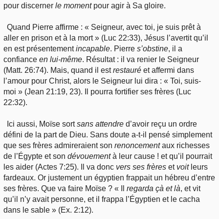
pour discerner
le
moment
pour agir à Sa gloire.
Quand Pierre affirme : « Seigneur, avec toi, je suis prêt à
aller en prison et à la mort » (Luc 22:33), Jésus l’avertit qu’il
en est présentement
incapable
. Pierre
s’obstine
, il a
confiance
en lui-même
. Résultat : il va renier le Seigneur
(Matt. 26:74). Mais, quand il est
restauré
et affermi dans
l’amour pour Christ, alors le Seigneur lui dira : « Toi, suis-
moi » (Jean 21:19, 23). Il pourra fortifier ses frères (Luc
22:32).
Ici aussi, Moïse sort
sans
attendre
d’avoir reçu un ordre
défini de la part de Dieu. Sans doute a-t-il pensé simplement
que ses frères admireraient son
renoncement
aux richesses
de l’Égypte et son
dévouement
à leur cause ! et qu’il pourrait
les aider (Actes 7:25). Il va donc
vers
ses frères
et
voit
leurs
fardeaux. Or justement un égyptien frappait un hébreu d’entre
ses frères. Que va faire Moïse ? « Il
regarda çà et là
, et vit
qu’il n’y avait personne, et il frappa l’Égyptien et le cacha
dans le sable » (Ex. 2:12).