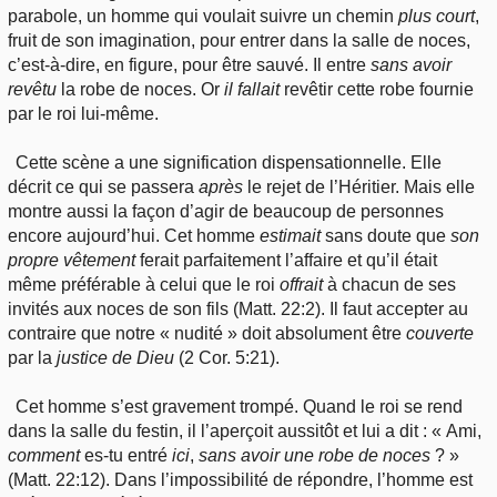
parabole, un homme qui voulait suivre un chemin
plus
court
,
fruit de son imagination, pour entrer dans la salle de noces,
c’est-à-dire, en figure, pour être sauvé. Il entre
sans
avoir
revêtu
la robe de noces. Or
il fallait
revêtir cette robe fournie
par le roi lui-même.
Cette scène a une signification dispensationnelle. Elle
décrit ce qui se passera
après
le rejet de l’Héritier. Mais elle
montre aussi la façon d’agir de beaucoup de personnes
encore aujourd’hui. Cet homme
estimait
sans doute que
son
propre vêtement
ferait parfaitement l’affaire et qu’il était
même préférable à celui que le roi
offrait
à chacun de ses
invités aux noces de son fils (Matt. 22:2). Il faut accepter au
contraire que notre « nudité » doit absolument être
couverte
par la
justice
de Dieu
(2 Cor. 5:21).
Cet homme s’est gravement trompé. Quand le roi se rend
dans la salle du festin, il l’aperçoit aussitôt et lui a dit : « Ami,
comment
es-tu entré
ici
,
sans
avoir une robe de noces
? »
(Matt. 22:12). Dans l’impossibilité de répondre, l’homme est