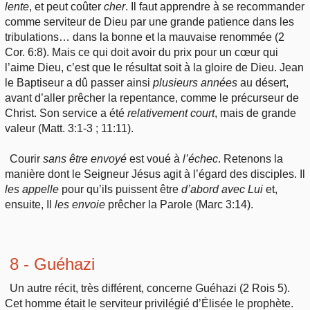
lente
, et peut coûter
cher
. Il faut apprendre à se recommander
comme serviteur de Dieu par une grande patience dans les
tribulations… dans la bonne et la mauvaise renommée (2
Cor. 6:8). Mais ce qui doit avoir du prix pour un cœur qui
l’aime Dieu, c’est que le résultat soit à la gloire de Dieu. Jean
le Baptiseur a dû passer ainsi
plusieurs années
au désert,
avant d’aller prêcher la repentance, comme le précurseur de
Christ. Son service a été
relativement
court
, mais de grande
valeur (Matt. 3:1-3 ; 11:11).
Courir
sans
être envoyé
est voué à
l’échec
. Retenons la
manière dont le Seigneur Jésus agit à l’égard des disciples. Il
les
appelle
pour qu’ils puissent être
d’abord
avec Lui
et,
ensuite, Il
les
envoie
prêcher la Parole (Marc 3:14).
8 -
Guéhazi
Un autre récit, très différent, concerne Guéhazi (2 Rois 5).
Cet homme était le serviteur privilégié d’Élisée le prophète.