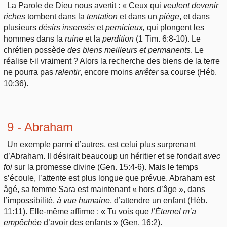
La Parole de Dieu nous avertit : « Ceux qui
veulent
devenir
riches
tombent dans la
tentation
et dans un
piège
, et dans
plusieurs
désirs
insensés
et
pernicieux,
qui plongent les
hommes dans la
ruine
et la
perdition
(1 Tim. 6:8-10). Le
chrétien possède
des
biens meilleurs et permanents
. Le
réalise t-il vraiment ? Alors la recherche des biens de la terre
ne pourra pas
ralentir
, encore moins
arrêter
sa course (Héb.
10:36).
9 - Abraham
Un exemple parmi d’autres, est celui plus surprenant
d’Abraham. Il désirait beaucoup un héritier et se fondait
avec
foi
sur la promesse divine (Gen. 15:4-6). Mais le temps
s’écoule, l’attente est plus longue que prévue. Abraham est
âgé, sa femme Sara est maintenant « hors d’âge », dans
l’impossibilité,
à
vue humaine
, d’attendre un enfant (Héb.
11:11). Elle-même affirme : « Tu vois que
l’Éternel
m’a
empêchée
d’avoir des enfants » (Gen. 16:2).