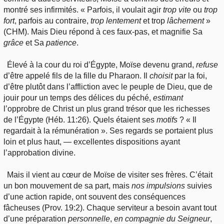
montré ses infirmités. « Parfois, il voulait agir
trop
vite
ou
trop
fort
, parfois au contraire,
trop
lentement
et trop
lâchement
»
(CHM). Mais Dieu répond à ces faux-pas, et magnifie Sa
grâce
et Sa
patience
.
Élevé à la cour du roi d’Égypte, Moïse devenu grand,
refuse
d’être appelé fils de la fille du Pharaon. Il
choisit
par la foi,
d’être plutôt dans l’affliction avec le peuple de Dieu, que de
jouir pour un temps des délices du péché,
estimant
l’opprobre de Christ un plus grand trésor que les richesses
de l’Égypte (Héb. 11:26). Quels étaient ses
motifs
? « Il
regardait à la rémunération ». Ses regards se portaient plus
loin et plus haut, — excellentes dispositions ayant
l’approbation divine.
Mais il vient au cœur de Moïse de visiter ses frères. C’était
un bon mouvement de sa part, mais
nos
impulsions
suivies
d’une action rapide, ont souvent des conséquences
fâcheuses (Prov. 19:2). Chaque serviteur a besoin avant tout
d’une préparation
personnelle
,
en
compagnie du Seigneur
,