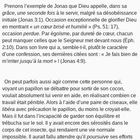
Prenons l’exemple de Jonas que Dieu appelle,
dans sa
grâce
,
une
seconde fois
à le servir, malgré sa désobéissance
initiale (Jonas 3:1). Occasion exceptionnelle de glorifier Dieu
en montrant «
un cœur brisé et humilié
» (Ps. 51: 17),
occasion
perdue
. Par égoïsme, par dureté de cœur, chacun
peut manquer celles que le Seigneur met devant nous (Éph.
2:10). Dans son livre qui a, semble-t-il, plutôt le caractère
d’une confession, ses dernières citées sont : « Je fais bien de
m’irriter
jusqu’à
la mort
» ! (Jonas 4:9).
On peut parfois aussi agir comme cette personne qui,
voyant un papillon se débattre pour sortir de son cocon,
voulait absolument lui venir en aide, en réalisant combien ce
travail était pénible. Alors à l’aide d’une paire de ciseaux, elle
libéra
avec précaution le papillon, du moins le croyait-elle.
Mais il fut dans l’incapacité de garder son équilibre et
trébucha sur le sol. Il y avait encore des sérosités dans le
corps de cet insecte, qui rendaient une vie normale
impossible. Il aurait fallu attendre qu’il
poursuive
ses efforts