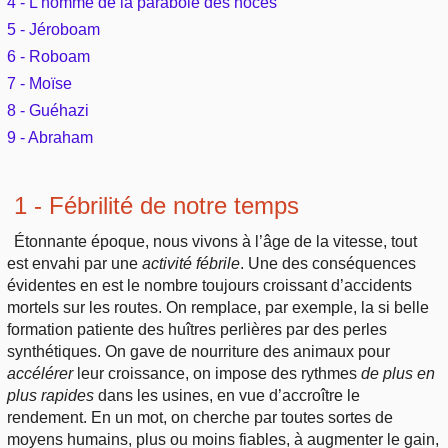
4 - L’homme de la parabole des noces
Outils
Études et commentaires par passage
5 - Jéroboam
L'Évangile, le Salut
Édification
Sujets de A à Z
6 - Roboam
Sommaires
Paramètres
Versets Classés
Mort, résurrection
7 - Moïse
Commentaires journaliers
Ouvrages de A à Z
Aperçus Livres de la Bible
8 - Guéhazi
Lecture Journalière
L'Église, l'Assemblée
9 - Abraham
COURS Bibliques - GUIDES de lecture
Auteurs de A à Z
Autres FAQ
Prophétie
Pour débuter
Rechercher dans la Bible
1 - Fébrilité de notre temps
Sanctification
Étonnante époque, nous vivons à l’âge de la vitesse, tout
Études et commentaires par passage
est envahi par une
activité
fébrile
. Une des conséquences
Vie pratique
évidentes en est le nombre toujours croissant d’accidents
Dictionnaires bibliques
mortels sur les routes. On remplace, par exemple, la si belle
formation patiente des huîtres perlières par des perles
Mariage, famille
synthétiques. On gave de nourriture des animaux pour
accélérer
leur croissance, on impose des rythmes
de
plus en
Sujets de A à Z
plus rapides
dans les usines, en vue d’accroître le
rendement. En un mot, on cherche par toutes sortes de
moyens humains, plus ou moins fiables, à augmenter le gain,