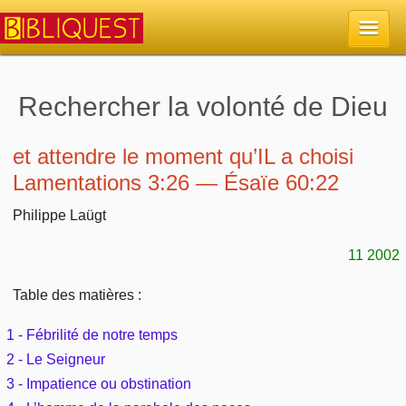
Accueil
Rechercher la volonté de Dieu
La Bible
et attendre le moment qu’IL a choisi
Lamentations 3:26 — Ésaïe 60:22
Retour à l'accueil
Sujets
Philippe Laügt
Quoi de neuf sur Bibliquest
Lisez la Bible
Commentaires
11 2002
Sujets d'actualité
Écoutez la Bible
Tous les sujets
Table des matières :
Recherche
Librairies, éditeurs
Rechercher (concordance)
1 - Fébrilité de notre temps
Dieu
Études et commentaires par passage
En bref
2 - Le Seigneur
Autres sites chrétiens
Au sujet de la Bible
3 - Impatience ou obstination
La Bible
Personnages bibliques
Rechercher dans le site