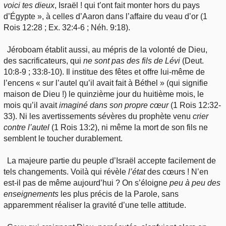
voici
tes dieux
, Israël ! qui t’ont fait monter hors du pays
d’Égypte », à celles d’Aaron dans l’affaire du veau d’or (1
Rois 12:28 ; Ex. 32:4-6 ; Néh. 9:18).
Jéroboam établit aussi, au mépris de la volonté de Dieu,
des sacrificateurs, qui
ne sont
pas des fils de Lévi
(Deut.
10:8-9 ; 33:8-10). Il institue des fêtes et offre lui-même de
l’encens « sur l’autel qu’il avait fait à Béthel » (qui signifie
maison de Dieu !) le quinzième jour du huitième mois, le
mois qu’il avait
imaginé
dans son propre cœur
(1 Rois 12:32-
33). Ni les avertissements sévères du prophète venu
crier
contre l’autel
(1 Rois 13:2), ni même la mort de son fils ne
semblent le toucher durablement.
La majeure partie du peuple d’Israël accepte facilement de
tels changements. Voilà qui révèle
l’état
des cœurs ! N’en
est-il pas de même aujourd’hui ? On s’éloigne
peu
à peu des
enseignements
les plus précis de la Parole, sans
apparemment réaliser la gravité d’une telle attitude.