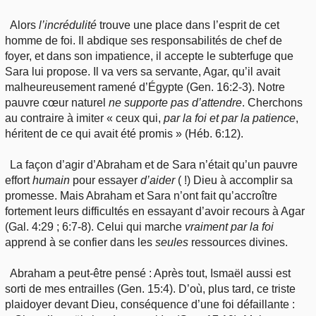
Alors
l’incrédulité
trouve une place dans l’esprit de cet
homme de foi. Il abdique ses responsabilités de chef de
foyer, et dans son impatience, il accepte le subterfuge que
Sara lui propose. Il va vers sa servante, Agar, qu’il avait
malheureusement ramené d’Égypte (Gen. 16:2-3). Notre
pauvre cœur naturel
ne
supporte pas d’attendre
. Cherchons
au contraire à imiter « ceux qui,
par la foi et par la patience
,
héritent de ce qui avait été promis » (Héb. 6:12).
La façon d’agir d’Abraham et de Sara n’était qu’un pauvre
effort
humain
pour essayer
d’aider
( !) Dieu à accomplir sa
promesse. Mais Abraham et Sara n’ont fait qu’accroître
fortement leurs difficultés en essayant d’avoir recours à Agar
(Gal. 4:29 ; 6:7-8). Celui qui marche
vraiment par la foi
apprend à se confier dans les
seules
ressources divines.
Abraham a peut-être pensé : Après tout, Ismaël aussi est
sorti de mes entrailles (Gen. 15:4). D’où, plus tard, ce triste
plaidoyer devant Dieu, conséquence d’une foi défaillante :