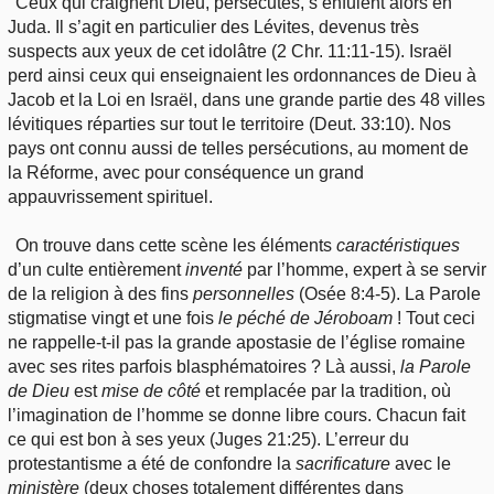
Ceux qui craignent Dieu, persécutés, s’enfuient alors en
Juda. Il s’agit en particulier des Lévites, devenus très
suspects aux yeux de cet idolâtre (2 Chr. 11:11-15). Israël
perd ainsi ceux qui enseignaient les ordonnances de Dieu à
Jacob et la Loi en Israël, dans une grande partie des 48 villes
lévitiques réparties sur tout le territoire (Deut. 33:10). Nos
pays ont connu aussi de telles persécutions, au moment de
la Réforme, avec pour conséquence un grand
appauvrissement spirituel.
On trouve dans cette scène les éléments
caractéristiques
d’un culte entièrement
inventé
par l’homme, expert à se servir
de la religion à des fins
personnelles
(Osée 8:4-5). La Parole
stigmatise vingt et une fois
le
péché de Jéroboam
! Tout ceci
ne rappelle-t-il pas la grande apostasie de l’église romaine
avec ses rites parfois blasphématoires ? Là aussi,
la
Parole
de Dieu
est
mise
de côté
et remplacée par la tradition, où
l’imagination de l’homme se donne libre cours. Chacun fait
ce qui est bon à ses yeux (Juges 21:25). L’erreur du
protestantisme a été de confondre la
sacrificature
avec le
ministère
(deux choses totalement différentes dans