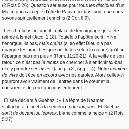
(2 Rois 5:26). Question sérieuse pour tous
les
disciples
d’un
Maître qui a accepté d’être le Pauvre ici-bas, pour que nous
soyons spirituellement enrichis (2 Cor. 8:9).
Les chrétiens occupent la place de témoignage qui a été
retirée à Israël (Jacq. 1:18). Toutefois l’apôtre écrit : « Ne
t’enorgueillis pas,
mais
crains
(si en effet Dieu n’a pas
épargné les branches qui sont telles selon la nature) qu’il ne
t’épargne pas non plus » (Rom. 11:20-21). À la veille de son
retour, ce
n’est
pas le temps
de chercher à s’enrichir
ici
-bas
et d’y prendre ses
aises
! (Jacq. 5:3 ; Agg. 1:4). Notre
manière
de vivre
doit être
en
accord
avec nos paroles. Alors celles-ci
pourront avoir vraiment de l’entrée dans le cœur et la
conscience de ceux qui nous entourent.
Élisée déclare à Guéhazi : « La lèpre de Naaman
s’attachera à toi et à ta semence
pour
toujours
. Et Guéhazi
sortit
de devant lui, lépreux
, blanc comme la neige » (2 Rois
5:27).