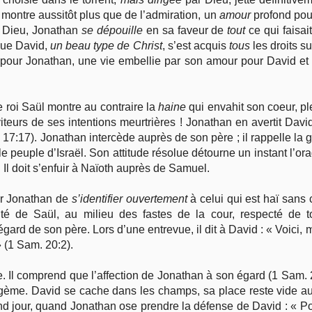
montre aussitôt plus que de l’admiration, un
amour
profond pour
e Dieu, Jonathan
se dépouille
en sa faveur de
tout
ce qui faisai
i que David,
un beau type de Christ
, s’est acquis
tous
les droits s
e pour Jonathan, une vie embellie par son amour pour David et
e roi Saül montre au contraire la
haine
qui envahit son coeur, ple
viteurs de ses intentions meurtrières ! Jonathan en avertit David
. 17:17). Jonathan intercède auprès de son père ; il rappelle l
 peuple d’Israël. Son attitude résolue détourne un instant l’or
 Il doit s’enfuir à Naïoth auprès de Samuel.
ur Jonathan de
s’identifier ouvertement
à celui qui est haï san
timité de Saül, au milieu des fastes de la cour, respecté de t
l’égard de son père. Lors d’une entrevue, il dit à David : « Voici
 (1 Sam. 20:2).
 Il comprend que l’affection de Jonathan à son égard (1 Sam. 20
agème. David se cache dans les champs, sa place reste vide au 
nd jour, quand Jonathan ose prendre la défense de David : « Pour