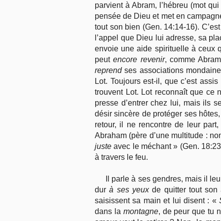
parvient à Abram, l’hébreu (mot qui s
pensée de Dieu et met en campagne t
tout son bien (Gen. 14:14-16). C’est
l’appel que Dieu lui adresse, sa pl
envoie une aide spirituelle à ceux 
peut
encore revenir
, comme Abram à
reprend
ses associations mondaines.
Lot. Toujours est-il, que c’est assis
trouvent Lot. Lot reconnaît que ce 
presse d’entrer chez lui, mais ils 
désir sincère de protéger ses hôtes,
retour, il ne rencontre de leur par
Abraham (père d’une multitude : nom
juste
avec le méchant » (Gen. 18:23).
à travers le feu.
Il parle à ses gendres, mais il 
dur
à ses yeux
de quitter tout son 
saisissent sa main et lui disent : «
dans la
montagne
, de peur que tu n