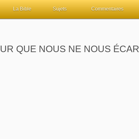
La Bible
Sujets
Commentaires
ueil
Lisez la Bible
Tous les sujets
Études et commentaires 
sur Bibliquest
Écoutez la Bible
Dieu
Personnages bibliques
EUR QUE NOUS NE NOUS ÉCAR
lité
Rechercher (concordance)
La Bible
Édification
iteurs
Au sujet de la Bible
L'Évangile, le Salut
Commentaires journalier
chrétiens
Études et commentaires par passage
Mort, résurrection
COURS Bibliques - GUID
Versets Classés
L'Église, l'Assemblée
Pour débuter
Lecture Journalière
Prophétie
Sanctification