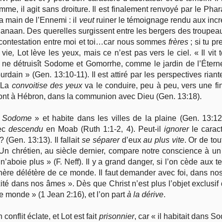
’homme, il agit sans droiture. Il est finalement renvoyé par le P
a main de l’Ennemi : il
veut
ruiner le témoignage rendu aux incr
Canaan. Des querelles surgissent entre les bergers des troupea
 de contestation entre moi et toi…car nous sommes
frères
; si tu pr
 vie
,
Lot lève les yeux, mais ce n’est pas vers le ciel. « Il vit 
l ne détruisît Sodome et Gomorrhe, comme le jardin de l’Étern
urdain » (Gen. 13:10-11). Il est attiré par les perspectives ria
. La
convoitise des yeux
va le conduire, peu à peu, vers une fi
ont à Hébron, dans la communion avec Dieu (Gen. 13:18).
à Sodome
» et habite dans les villes de la plaine (Gen. 13:12
lec
descendu
en Moab (Ruth 1:1-2, 4). Peut-il
ignorer
le carac
(Gen. 13:13). Il fallait
se séparer
d’eux
au plus vite
. Or de tou
n chrétien, au siècle dernier, compare notre conscience à un ch
e n’aboie plus » (F. Neff). Il y a grand danger, si l’on cède aux
ère délétère de ce monde. Il faut demander avec foi, dans nos
té dans nos âmes ». Dès que Christ n’est plus l’objet exclusif 
e monde » (1 Jean 2:16), et l’on part
à la dérive
.
onflit éclate, et Lot est fait
prisonnier
, car « il habitait dans 