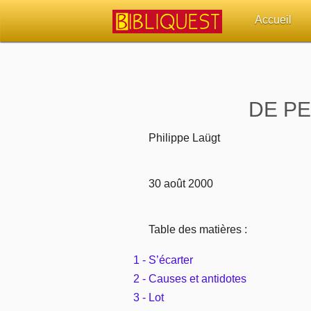
Accueil
Retour à l'acc
Quoi de neuf 
DE P
Sujets d'actua
Philippe Laügt
Librairies, éd
Autres sites 
Table des matières :
Outils
1 - S’écarter
Paramètres
2 - Causes et antidotes
3 - Lot