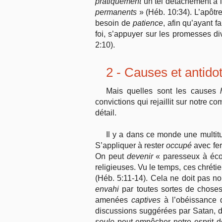
pratiquement
un tel détachement à l’
permanents
» (Héb. 10:34). L’apôtre
besoin de
patience
, afin qu’ayant f
foi, s’appuyer sur les promesses di
2:10).
2 - Causes et antido
Mais quelles sont les causes
convictions qui rejaillit sur notre c
détail.
Il y a dans ce monde une multitud
S’appliquer à rester
occupé
avec fer
On peut
devenir
« paresseux à écou
religieuses. Vu le temps, ces chrétie
(Héb. 5:11-14). Cela ne doit pas no
envahi
par toutes sortes de choses 
amenées
captives
à l’obéissance d
discussions suggérées par Satan, du 
seule
peut empêcher notre esprit de