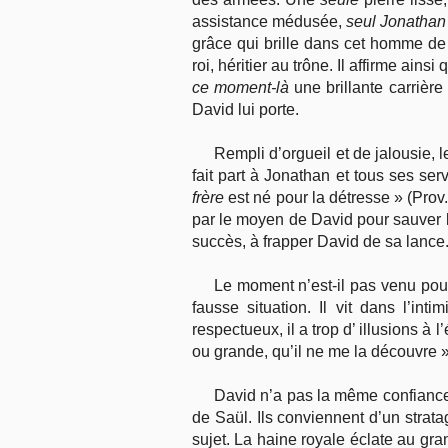
assistance médusée,
seul Jonathan
grâce qui brille dans cet homme d
roi, héritier au trône. Il affirme ains
ce moment-là
une brillante carrièr
David lui porte.
Rempli d’orgueil et de jalousie, l
fait part à Jonathan et tous ses ser
frère
est né pour la détresse » (Prov
par le moyen de David pour sauver le
succès, à frapper David de sa lance.
Le moment n’est-il pas venu po
fausse situation. Il vit dans l’in
respectueux, il a trop d’ illusions à 
ou grande, qu’il ne me la découvre »
David n’a pas la même confiance.
de Saül. Ils conviennent d’un strat
sujet. La haine royale éclate au gra