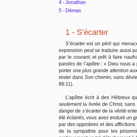
4 - Jonathan
5 - Démas
1 - S’écarter
S’écarter
est un péril qui menace
expression peut se traduire aussi pa
par le
courant
, et prêt à faire nau
paroles de l’apôtre : « Dieu nous a
porter une
plus grande attention
aux
rester dans
Son
chemin, sans dévier 
86:11).
L’apôtre écrit à des Hébreux qu
seulement
la livrée de Christ, sans
danger
de
s’écarter
de la vérité ent
été
éclairés
, vous avez enduré un gr
par des opprobres et des afflictions
de la sympathie pour les prisonn