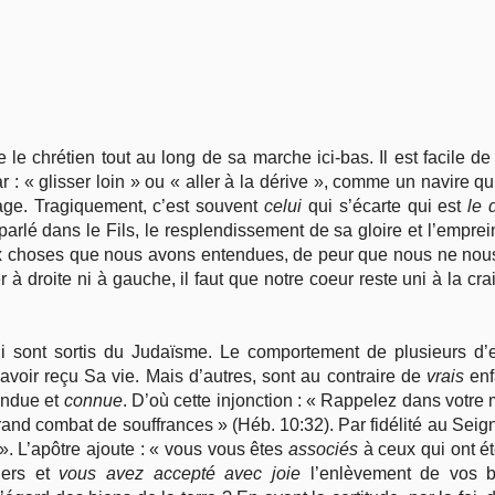
Vie pratique
Mariage, famille
 le chrétien tout au long de sa marche ici-bas. Il est facile d
Sujets de A à Z
r : « glisser loin » ou « aller à la dérive », comme un navire q
frage. Tragiquement, c’est souvent
celui
qui s’écarte qui est
le 
 parlé dans le Fils, le resplendissement de sa gloire et l’em
 choses que nous avons entendues, de peur que nous ne nous é
à droite ni à gauche, il faut que notre coeur reste uni à la cr
i sont sortis du Judaïsme. Le comportement de plusieurs d’ent
 avoir reçu Sa vie. Mais d’autres, sont au contraire de
vrais
enf
endue et
connue
. D’où cette injonction : « Rappelez dans votre
and combat de souffrances » (Héb. 10:32). Par fidélité au Seigneu
 ». L’apôtre ajoute : « vous vous êtes
associés
à ceux qui ont ét
iers et
vous avez accepté avec joie
l’enlèvement de vos b