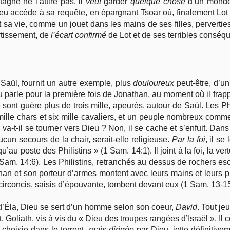
agne ne l’attire pas, il
veut
garder
quelque chose
d’un monde 
! Dieu accède à sa requête, en épargnant Tsoar où, finalement Lo
 sa vie, comme un jouet dans les mains de ses filles, perverti
rtissement, de
l’écart
confirmé
de Lot et de ses terribles conséque
oi Saül, fournit un autre exemple, plus
douloureux
peut-être, d’u
 parle pour la première fois de Jonathan, au moment où il frapp
ont guère plus de trois mille, apeurés, autour de Saül. Les Phi
mille chars et six mille cavaliers, et un peuple nombreux comme
 va-t-il se tourner vers Dieu ? Non, il se cache et s’enfuit. Dan
un secours de la chair, serait-elle religieuse.
Par la foi
, il s
au poste des Philistins » (1 Sam. 14:1). Il joint à la foi, la vert
Sam. 14:6). Les Philistins, retranchés au dessus de rochers esc
than et son porteur d’armes montent avec leurs mains et leurs p
ncirconcis, saisis d’épouvante, tombent devant eux (1 Sam. 13-15
 d’Éla, Dieu se sert d’un homme selon son coeur,
David
. Tout je
, Goliath, vis à vis du « Dieu des troupes rangées d’Israël ». Il 
, choisie dans le torrent,
mais dirigée
par Dieu, jette définitivem