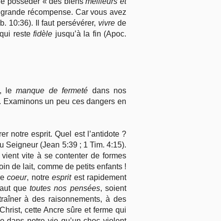
, de posséder « des biens
meilleurs et
e grande récompense. Car vous avez
. 10:36). Il faut persévérer,
vivre
de
 qui reste
fidèle
jusqu’à la fin (Apoc.
, le
manque de fermeté
dans nos
re. Examinons un peu ces dangers en
r notre esprit. Quel est l’antidote ?
au Seigneur (Jean 5:39 ; 1 Tim. 4:15).
vient vite à se contenter de formes
oin de lait, comme de petits enfants !
re
coeur
, notre
esprit
est rapidement
 faut que
toutes nos pensées
, soient
traîner à des raisonnements, à des
hrist, cette Ancre sûre et ferme qui
le dans notre vie qu’un choc violent