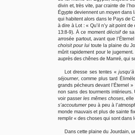
divin et, très vite, par crainte de l
Égypte deviennent un
moyen
dans l
qui habitent alors dans le Pays de 
à dire à Lot : « Qu’il n’y ait point
13:8-9). À ce moment
décisif
de sa
arrosée partout, avant que l’Éterne
choisit
pour lui
toute la plaine du Jo
mûrit rapidement pour le jugement
auprès des chênes de Mamré, qui s
Lot dresse ses tentes «
jusqu’
séjourner
, comme plus tard Élimé
grands pécheurs devant l’Éternel » ? 
non sans des tourments intérieurs. U
voir passer
les mêmes choses
, ell
s’accoutumer
peu à peu à l’atmosph
monde mauvais et plus de sainte fixi
remplir « des choses qui sont dans l
Dans cette plaine du Jourdain, un c