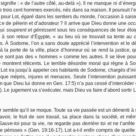
ignifie : « de l’autre côté, au-delà »). Il ne manque ni d’
énerg
rois cent hommes exercés, nés dans sa maison. Il poursuit l’enn
 pour Lot,
égaré
dans les sentiers du monde, l’occasion à saisir 
ace de pèlerin et d’adorateur ? Il arrive que Dieu donne une
occ
qui
soupirent
et gémissent
sous les conséquences de leur éloig
 son retour d’Égypte, « au lieu où se trouvait sa tente
au 
 À Sodome, l’on a sans doute apprécié l’intervention et le d
 à la porte de la ville, place d’honneur où se rend la justice, 
ne sont pas des « hommes » comme les autres. Il se lève pour le
se montrent réticents. Le terrible désordre moral qui règne à 
 Lot ira jusqu’à appeler ces habitants de Sodome, chargés d’ini
t, que mépris, injures et menaces. Seule l’intervention puissan
 que Dieu lui donne en Gen. 17:5) n’a pas cessé d’intercéder en
 Le jugement va s’exécuter, mais Dieu va faire d’abord sortir Lo
leur semble qu’il se moque. Toute sa vie passée est un démenti 
avoir, le fruit de son travail, sa place dans la société, et mê
Sauve-toi
pour ta vie, ne regarde pas
derrière
toi et ne t’arrêt
e périsses » (Gen. 19:16-17). Lot a-t-il
enfin
compris de quelle 