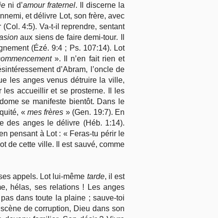
ie
ni d’
amour fraternel
. Il discerne la
emi, et délivre Lot, son frère, avec
(Col. 4:5). Va-t-il reprendre, sentant
asion
aux siens de faire demi-tour
.
Il
nement (Ézé. 9:4 ; Ps. 107:14). Lot
commencement
». Il n’en fait rien et
ésintéressement d’Abram, l’oncle de
que les anges venus détruire la ville,
s accueillir et se prosterne. Il les
Sodome se manifeste bientôt. Dans le
quité, «
mes frères
» (Gen. 19:7). En
te des anges le délivre (Héb. 1:14).
 pensant à Lot : « Feras-tu périr le
t de cette ville. Il est sauvé, comme
à ses appels. Lot lui-même
tarde
, il est
me, hélas, ses relations ! Les anges
e pas dans toute la plaine ; sauve-toi
scène de corruption, Dieu dans son