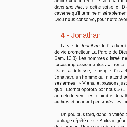
amour veut le retirer ? Non, la mont
dans
une ville
, si petite soit-elle 
caverne qu’il termine misérablement
Dieu nous conserve, pour notre ave
4 - Jonathan
La vie de
Jonathan
, le fils du r
de vie prometteur. La Parole de Dieu
Sam. 13:3). Les hommes d’Israël ne s
forces impressionnantes : « Trente 
Dans sa détresse, le peuple d’lsraël
Jonathan, un homme qui n’attend auc
ses armes : « Viens, et passons jusqu’
que l’Éternel opérera par nous » (1 
au défi de venir les rejoindre. Jona
archers et pourtant peu après, les i
Un peu plus tard, dans la vallée
l’outrage répété de ce Philistin géant
des armées. Une
seule
pierre lisse