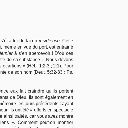
e s’écarter de façon
insidieuse
. Cette
ui, même en vue du port, est entraîné
dernier
à s’en apercevoir ! D’où ces
preinte de sa substance… Nous devons
cartions » (Héb. 1:2-3 ; 2:1). Pour
ainte de son nom (Deut. 5:32-33 ; Ps.
re eux fait craindre qu’ils portent
ants de Dieu. Ils sont également
en
 mémoire les jours précédents : ayant
r, ils ont été « offerts en spectacle
é ainsi traités, car vous avez montré
iens ». Comment peut-on montrer