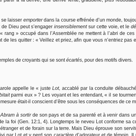
e se laisser
emporter
dans la course effrénée d’un monde, toujou
nt de Dieu peut s’engager
insensiblement
sur cette voie, et le
dé
 « rang » occupé dans l’Assemblée ne mettent à l’abri de ces
e les quitter : « Veillez et priez, afin que vous n’entriez pas e
exemples de croyants qui se sont
écartés
, pour des motifs divers.
arole appelle le « juste
Lot
, accablé par la conduite débau
itait
parmi eux » ? Les voyant et les entendant, « il se tourme
 mesure était-il conscient d’être sous les conséquences de ce ma
e
Abram
à
sortir
de son pays et de sa parenté et à
venir
dans un 
de la foi (Gen. 12:1, 4). Longtemps le neveu Lot conforme sa 
d’étranger et de forain sur la terre. Mais Dieu éprouve son servi
vi par Lot et y perd son caractère d’adorateur et de témoin. Il