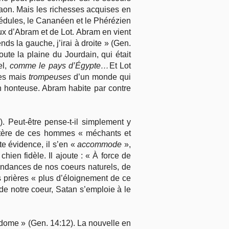
haraon. Mais les richesses acquises en
édules, le Cananéen et le Phérézien
ux d’Abram et de Lot. Abram en vient
ends la gauche, j’irai à droite » (Gen.
toute la plaine du Jourdain, qui était
el,
comme le pays d’Égypte…
Et Lot
ntes mais
trompeuses
d’un monde qui
n honteuse. Abram habite par contre
). Peut-être pense-t-il simplement y
tère de ces hommes « méchants et
te évidence, il s’en «
accommode
»,
ien fidèle. Il ajoute : « À force de
 tendances de nos coeurs naturels, de
 prières « plus d’éloignement de ce
de notre coeur, Satan s’emploie à le
Sodome » (Gen. 14:12). La nouvelle en