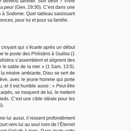
devenu familier. Son désir ? Vivre
t a
peur
(Gen. 19:30). C’est dans une
es à Sodome. Quel tableau saisissant
nces, pour lui et pour sa famille.
n croyant qui
s’écarte
après un début
e le poste des Philistins à Guéba (1
listins s’assemblent et alignent des
 le sable de la mer » (1 Sam. 13:5).
s la misère ambiante, Dieu se sert de
e lève, avec le jeune homme qui porte
u, et il est humble aussi : «
Peut être
arpés, se moquent de lui, le mettent
ieds. C’est une cible idéale pour les
).
une lui aussi, il ressent profondément
court vers lui au seul nom de l’Éternel
ent Goliath à terre. Dans toute cette