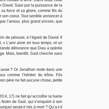
 David. Saisi par la puissance de la
t sa force et sa gloire, comme fils du
ur son coeur. Tout semble annoncer
à
 par l’amour, plus grand encore, que
in de jalousie, à l’égard de David. Il
. « L’
ami
aime en tous temps, et un
a grande délivrance que Dieu a opérée
age. Mais, bientôt, Saül cherche sans
s cause ? Or Jonathan reste dans une
ous comme l’héritier du trône. Fils
, mon père ne fait aucune chose, petite
:4, 17) ne fait qu’accroître la haine
festin de Saül, qui s’enquiert à son
quoi serait-il mis à mort ? Qu’a-t-il