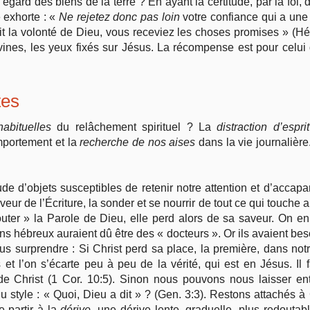
égard des biens de la terre ? En ayant la certitude, par la foi
 exhorte : «
Ne rejetez donc pas loin
votre confiance qui a un
ait la volonté de Dieu, vous receviez les choses promises » (Héb
vines, les yeux fixés sur Jésus. La récompense est pour celui
tes
habituelles
du relâchement spirituel ? La
distraction d’esprit
omportement et la
recherche de nos aises
dans la vie journaliè
e d’objets susceptibles de retenir notre attention et d’accapare
veur de l’Écriture, la sonder et se nourrir de tout ce qui touche 
ter » la Parole de Dieu, elle perd alors de sa saveur. On en 
ns hébreux auraient dû être des « docteurs ». Or ils avaient bes
us surprendre : Si Christ perd sa place, la première, dans not
et l’on s’écarte peu à peu de la vérité, qui est en Jésus. Il
e Christ (1 Cor. 10:5). Sinon nous pouvons nous laisser en
style : « Quoi, Dieu a dit » ? (Gen. 3:3). Restons attachés à C
 partir à la
dérive
, une dérive lente, graduelle, plus redoutab