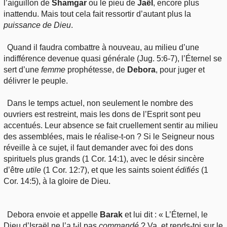
l’aiguillon de
Shamgar
ou le pieu de
Jaël
, encore plus
inattendu. Mais tout cela fait ressortir d’autant plus la
puissance
de Dieu
.
Quand il faudra combattre à nouveau, au milieu d’une
indifférence devenue quasi générale (Jug. 5:6-7), l’Éternel se
sert d’une
femme
prophétesse, de
Debora
, pour juger et
délivrer le peuple.
Dans le temps actuel, non seulement le nombre des
ouvriers est restreint, mais les dons de l’Esprit sont peu
accentués. Leur absence se fait cruellement sentir au milieu
des assemblées, mais le réalise-t-on ? Si le Seigneur nous
réveille à ce sujet, il faut demander avec foi des dons
spirituels plus grands (1 Cor. 14:1), avec le désir sincère
d’être
utile
(1 Cor. 12:7), et que les saints soient
édifiés
(1
Cor. 14:5), à la gloire de Dieu.
Debora envoie et appelle
Barak
et lui dit : « L’Éternel, le
Dieu d’Israël ne l’a t-il pas
commandé
? Va, et rends-toi sur le