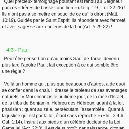
Quel précieux témoignage pourtant est rendu au Seigneur
par ces « frères de basse condition » (Jacq. 1:9 ; Luc 22:28) !
Ils n’ont pas à se mettre en souci de ce qu’ils diront (Matt.
10:19). Guidés par le Saint Esprit, ils répondent avec fermeté
et avec sagesse aux docteurs de la Loi (Act. 5:29-32) !
4.3 - Paul
Peut-être pense-t-on qu’au moins Saul de Tarse, devenu
plus tard l’apôtre Paul, fait exception à ce qui semble être
une règle ?
Voilà un homme qui, plus que beaucoup d’autres, a de quoi
se confier dans la chair. Il dresse le tableau de ses avantages
naturels : « Moi circoncis le huitième jour, de la race d’Israël,
de la tribu de Benjamin, Hébreu des Hébreux, quant à la loi,
pharisien ; quant au zèle, persécutant l’assemblée ; Quant à
la justice qui est par la loi, étant sans reproche » (Phil. 3:4-6 ;
Gal. 1:14). Instruit aux pieds d’un célèbre docteur de la Loi,
Gamaliel (Act. 22:3), il est de surcroît, par naissance, citoyen