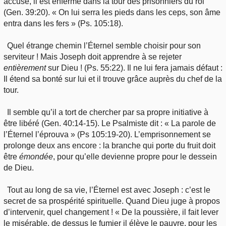
accusé, il est enfermé dans la tour des prisonniers du roi
(Gen. 39:20). « On lui serra les pieds dans les ceps, son âme
entra dans les fers » (Ps. 105:18).
Quel étrange chemin l’Éternel semble choisir pour son
serviteur ! Mais Joseph doit apprendre à se rejeter
entièrement
sur Dieu ! (Ps. 55:22). Il ne lui fera jamais défaut :
Il étend sa bonté sur lui et il trouve grâce auprès du chef de la
tour.
Il semble qu’il a tort de chercher par sa propre initiative à
être libéré (Gen. 40:14-15). Le Psalmiste dit : « La parole de
l’Éternel l’éprouva » (Ps 105:19-20). L’emprisonnement se
prolonge deux ans encore : la branche qui porte du fruit doit
être
émondée
, pour qu’elle devienne propre pour le dessein
de Dieu.
Tout au long de sa vie, l’Éternel est avec Joseph : c’est le
secret de sa prospérité spirituelle. Quand Dieu juge à propos
d’intervenir, quel changement ! « De la poussière, il fait lever
le misérable, de dessus le fumier il élève le pauvre, pour les