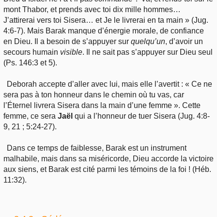
mont Thabor, et prends avec toi dix mille hommes…
J’attirerai vers toi Sisera… et Je le livrerai en ta main » (Jug.
4:6-7). Mais Barak manque d’énergie morale, de confiance
en Dieu. Il a besoin de s’appuyer sur
quelqu’un
, d’avoir un
secours humain
visible
. Il ne sait pas s’appuyer sur Dieu seul
(Ps. 146:3 et 5).
Deborah accepte d’aller avec lui, mais elle l’avertit : « Ce ne
sera pas à ton honneur dans le chemin où tu vas, car
l’Éternel livrera Sisera dans la main d’une femme ». Cette
femme, ce sera
Jaël
qui a l’honneur de tuer Sisera (Jug. 4:8-
9, 21 ; 5:24-27).
Dans ce temps de faiblesse, Barak est un instrument
malhabile, mais dans sa miséricorde, Dieu accorde la victoire
aux siens, et Barak est cité parmi les témoins de la foi ! (Héb.
11:32).