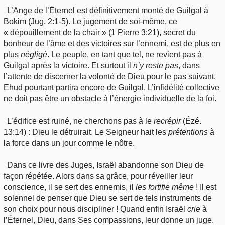
L’Ange de l’Éternel est définitivement monté de Guilgal à
Bokim (Jug. 2:1-5). Le jugement de soi-même, ce
« dépouillement de la chair » (1 Pierre 3:21), secret du
bonheur de l’âme et des victoires sur l’ennemi, est de plus en
plus
négligé
. Le peuple, en tant que tel, ne revient pas à
Guilgal après la victoire. Et surtout il
n’y
reste pas
, dans
l’attente de discerner la volonté de Dieu pour le pas suivant.
Ehud pourtant partira encore de Guilgal. L’infidélité collective
ne doit pas être un obstacle à l’énergie individuelle de la foi.
L’édifice est ruiné, ne cherchons pas à le
recrépir
(Ézé.
13:14) : Dieu le détruirait. Le Seigneur hait les
prétentions
à
la force dans un jour comme le nôtre.
Dans ce livre des Juges, Israël abandonne son Dieu de
façon répétée. Alors dans sa grâce, pour réveiller leur
conscience, il se sert des ennemis, il
les
fortifie même
! Il est
solennel de penser que Dieu se sert de tels instruments de
son choix pour nous discipliner ! Quand enfin Israël
crie
à
l’Éternel, Dieu, dans Ses compassions, leur donne un juge.