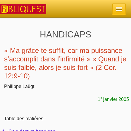
Accueil
HANDICAPS
La Bible
« Ma grâce te suffit, car ma puissance
s’accomplit dans l’infirmité » « Quand je
Retour à l'accueil
Sujets
suis faible, alors je suis fort » (2 Cor.
12:9-10)
Quoi de neuf sur Bibliquest
Lisez la Bible
Commentaires
Philippe Laügt
Sujets d'actualité
Écoutez la Bible
Tous les sujets
Recherche
1° janvier 2005
Librairies, éditeurs
Rechercher (concordance)
Dieu
Études et commentaires par passage
En bref
Table des matières :
Autres sites chrétiens
Au sujet de la Bible
La Bible
Personnages bibliques
Rechercher dans le site