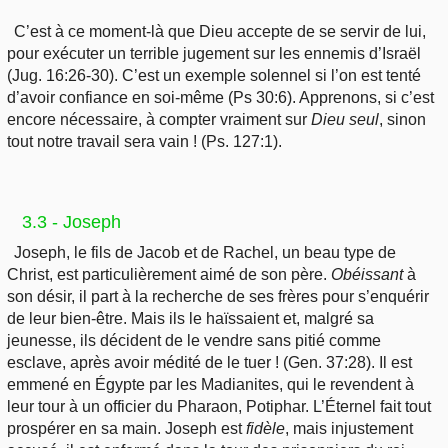
C’est à ce moment-là que Dieu accepte de se servir de lui,
pour exécuter un terrible jugement sur les ennemis d’Israël
(Jug. 16:26-30). C’est un exemple solennel si l’on est tenté
d’avoir confiance en soi-même (Ps 30:6). Apprenons, si c’est
encore nécessaire, à compter vraiment sur
Dieu
seul
, sinon
tout notre travail sera vain ! (Ps. 127:1).
3.3 - Joseph
Joseph, le fils de Jacob et de Rachel, un beau type de
Christ, est particulièrement aimé de son père.
Obéissant
à
son désir, il part à la recherche de ses frères pour s’enquérir
de leur bien-être. Mais ils le haïssaient et, malgré sa
jeunesse, ils décident de le vendre sans pitié comme
esclave, après avoir médité de le tuer ! (Gen. 37:28). Il est
emmené en Égypte par les Madianites, qui le revendent à
leur tour à un officier du Pharaon, Potiphar. L’Éternel fait tout
prospérer en sa main. Joseph est
fidèle
, mais injustement