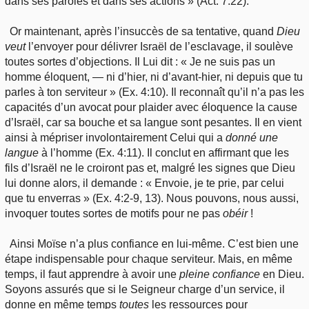
dans ses paroles et dans ses actions » (Act. 7:22).
Or maintenant, après l’insuccès de sa tentative, quand
Dieu
veut
l’envoyer pour délivrer Israël de l’esclavage, il soulève
toutes sortes d’objections. Il Lui dit : « Je ne suis pas un
homme éloquent, — ni d’hier, ni d’avant-hier, ni depuis que tu
parles à ton serviteur » (Ex. 4:10). Il reconnaît qu’il n’a pas les
capacités d’un avocat pour plaider avec éloquence la cause
d’Israël, car sa bouche et sa langue sont pesantes. Il en vient
ainsi à mépriser involontairement Celui qui a
donné une
langue
à l’homme (Ex. 4:11). Il conclut en affirmant que les
fils d’Israël ne le croiront pas et, malgré les signes que Dieu
lui donne alors, il demande : « Envoie, je te prie, par celui
que tu enverras » (Ex. 4:2-9, 13). Nous pouvons, nous aussi,
invoquer toutes sortes de motifs pour ne pas
obéir
!
Ainsi Moïse n’a plus confiance en lui-même. C’est bien une
étape indispensable pour chaque serviteur. Mais, en même
temps, il faut apprendre à avoir une
pleine
confiance
en Dieu.
Soyons assurés que si le Seigneur charge d’un service, il
donne en même temps
toutes
les ressources pour