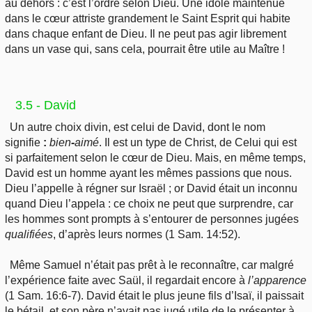
au dehors : c’est l’ordre selon Dieu. Une idole maintenue
dans le cœur attriste grandement le Saint Esprit qui habite
dans chaque enfant de Dieu. Il ne peut pas agir librement
dans un vase qui, sans cela, pourrait être utile au Maître !
3.5 - David
Un autre choix divin, est celui de David, dont le nom
signifie
:
bien
-
aimé
. Il est un type de Christ, de Celui qui est
si parfaitement selon le cœur de Dieu. Mais, en même temps,
David est un homme ayant les mêmes passions que nous.
Dieu l’appelle à régner sur Israël ; or David était un inconnu
quand Dieu l’appela : ce choix ne peut que surprendre, car
les hommes sont prompts à s’entourer de personnes jugées
qualifiées
, d’après leurs normes (1 Sam. 14:52).
Même Samuel n’était pas prêt à le reconnaître, car malgré
l’expérience faite avec Saül, il regardait encore à
l’apparence
(1 Sam. 16:6-7). David était le plus jeune fils d’Isaï, il paissait
le bétail, et son père n’avait pas jugé utile de le présenter à