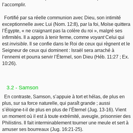
l’accomplir.
Fortifié par sa réelle communion avec Dieu, son intimité
exceptionnelle avec Lui (Nom. 12:8), par la foi, Moïse quittera
l’Égypte, « ne craignant pas la colère du roi », malgré ses
infirmités. Il a appris à tenir ferme, comme
voyant
Celui qui
est
invisible
. Il se confie dans le Roi de ceux qui règnent et le
Seigneur de ceux qui dominent : Israël sera arraché à
l’ennemi et pourra servir l’Éternel, son Dieu (Héb. 11:27 ; Ex.
10:26).
3.2 - Samson
En contraste, Samson, s’appuie à tort et hélas, de plus en
plus, sur sa force naturelle, qui paraît grande ; aussi
s’éloigne-t-il de plus en plus de l’Éternel (Jug. 13-16). Vient
un moment où il est à toute extrémité, aveugle, prisonnier des
Philistins. Il fait interminablement tourner une meule et sert à
amuser ses bourreaux (Jug. 16:21-25).