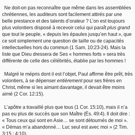
Ne doit-on pas reconnaître que même dans les assemblées
chrétiennes, les auditeurs sont facilement attirés par une
belle prestance et des talents d’orateur ? L’on est toujours
plus volontiers disposé à recevoir celui qui paraît
plus grand
que tout le peuple, « depuis les épaules jusqu’en haut », que
ce soit simplement une question de taille ou de capacités
intellectuelles hors du commun (1 Sam. 10:23-24). Mais la
liste que Dieu dressera de Ses « hommes forts » sera très
différente de celle des célébrités, établie par les hommes !
Malgré le mépris dont il est l’objet, Paul affirme être prêt, très
volontiers, à se dépenser
entièrement
pour ses frères en
Christ, même si les aimant davantage, il devait être moins
aimé (2 Cor. 12:15).
L’apôtre a travaillé plus que tous (1 Cor. 15:10), mais il n’a
pas eu plus de succès que son Maître (És. 49:4). Il doit dire :
« Tous ceux qui sont en Asie… se sont détournés de moi ».
« Démas m’a abandonné… Luc seul est avec moi » (2 Tim.
3:15 ; 4:10).