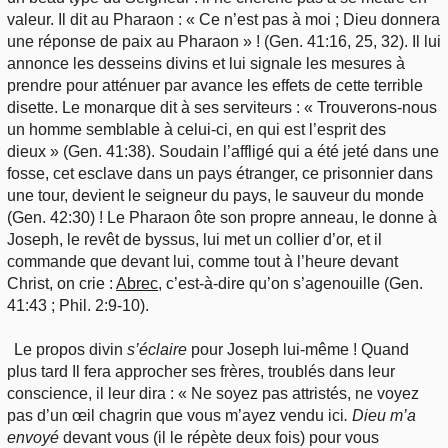
valeur. Il dit au Pharaon : « Ce n’est pas à moi ; Dieu donnera
une réponse de paix au Pharaon » ! (Gen. 41:16, 25, 32). Il lui
annonce les desseins divins et lui signale les mesures à
prendre pour atténuer par avance les effets de cette terrible
disette. Le monarque dit à ses serviteurs : « Trouverons-nous
un homme semblable à celui-ci, en qui est l’esprit des
dieux » (Gen. 41:38). Soudain l’affligé qui a été jeté dans une
fosse, cet esclave dans un pays étranger, ce prisonnier dans
une tour, devient le seigneur du pays, le sauveur du monde
(Gen. 42:30) ! Le Pharaon ôte son propre anneau, le donne à
Joseph, le revêt de byssus, lui met un collier d’or, et il
commande que devant lui, comme tout à l’heure devant
Christ, on crie :
Abrec
, c’est-à-dire qu’on s’agenouille (Gen.
41:43 ; Phil. 2:9-10).
Le propos divin
s’éclaire
pour Joseph lui-même ! Quand
plus tard Il fera approcher ses frères, troublés dans leur
conscience, il leur dira : « Ne soyez pas attristés, ne voyez
pas d’un œil chagrin que vous m’ayez vendu ici
. Dieu m’a
envoyé
devant vous (il le répète deux fois) pour vous