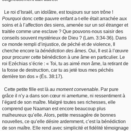
Le roi d’Israël, un idolâtre, est toujours sur son trône !
Pourquoi
donc cette pauvre enfant a-t-elle était arrachée aux
soins et à l’affection des siens, amenée sur un sol étranger et
traitée comme une esclave ? Que pouvons-nous saisir des
conseils souvent mystérieux de Dieu ? (Lam. 3:34-36). Dans
ce monde rempli d’injustice, de péché et de violence, Il
cherche encore la
bénédiction des âmes
. Oui, Il est à l’œuvre
pour procurer cette bénédiction à une âme en particulier. Le
roi Ezéchias s’écrie : « Toi, tu as aimé
mon
âme, la retirant de
la fosse de destruction, car tu as jeté tous mes péchés
derrière ton dos » (És. 38:17).
Cette petite fille est là
au
moment
convenable
. Par pure
grâce il n’y a dans son cœur ni amertume, ni ressentiment à
l’égard de son maître. Malgré toutes ses richesses, elle
comprend que Naaman est encore beaucoup plus
malheureux qu’elle. Alors, petite messagère de bonnes
nouvelles, ce qu’elle désire ardemment, c’est la bénédiction
de son maître. Elle rend avec simplicité et fidélité témoignage