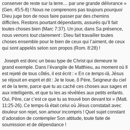
conserver de reste sur la terre… par une grande délivrance »
(Gen. 45:5-8) ! Nous ne comprenons pas toujours
pourquoi
Dieu juge bon de nous faire passer par des chemins
difficiles. Restons pourtant dépendants, assurés qu’Il fait
toutes choses bien (Marc 7:37). Un jour, dans Sa présence,
nous
verrons tout
clairement
: Dieu fait travailler toutes
choses ensemble pour le bien de ceux qui l’aiment, de ceux
qui sont appelés selon son propos (Rom. 8:28) !
Joseph est donc un beau type de Christ qui demeure le
grand exemple. Dans l’évangile de Matthieu, au moment où Il
est rejeté de tous côtés, il est écrit : « En ce
temps-là
, Jésus
se réjouit en esprit et dit : Je te loue, ô Père, Seigneur du ciel
et de la terre, parce que tu as caché ces choses aux sages et
aux intelligents, et que tu les as révélées aux petits enfants.
Oui, Père, car c’est ce que tu as trouvé bon devant toi » (Matt.
11:25-26). Ce temps-là était celui où Jésus constatait avec
douleur son rejet, son amour incompris ! Quel sujet constant
d’adoration de contempler Son attitude, toute faite de
soumission et de dépendance !