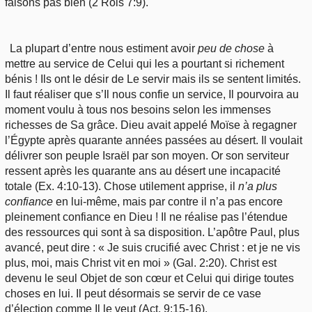
faisons pas bien (2 Rois 7:9).
La plupart d’entre nous estiment avoir
peu de chose
à
mettre au service de Celui qui les a pourtant si richement
bénis ! Ils ont le désir de Le servir mais ils se sentent limités.
Il faut réaliser que s’Il nous confie un service, Il pourvoira au
moment voulu à tous nos besoins selon les immenses
richesses de Sa grâce. Dieu avait appelé Moïse à regagner
l’Égypte après quarante années passées au désert. Il voulait
délivrer son peuple Israël par son moyen. Or son serviteur
ressent après les quarante ans au désert une incapacité
totale (Ex. 4:10-13). Chose utilement apprise, il
n’a plus
confiance
en lui-même, mais par contre il n’a pas encore
pleinement confiance en Dieu ! Il ne réalise pas l’étendue
des ressources qui sont à sa disposition. L’apôtre Paul, plus
avancé, peut dire : « Je suis crucifié avec Christ : et je ne vis
plus, moi, mais Christ vit en moi » (Gal. 2:20). Christ est
devenu le seul Objet de son cœur et Celui qui dirige toutes
choses en lui. Il peut désormais se servir de ce vase
d’élection comme Il le veut (Act. 9:15-16).