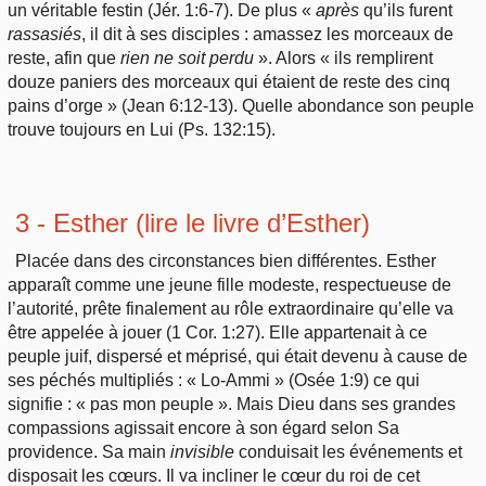
un véritable festin (Jér. 1:6-7). De plus «
après
qu’ils furent
rassasiés
, il dit à ses disciples : amassez les morceaux de
reste, afin que
rien ne soit perdu
». Alors « ils remplirent
douze paniers des morceaux qui étaient de reste des cinq
pains d’orge » (Jean 6:12-13). Quelle abondance son peuple
trouve toujours en Lui (Ps. 132:15).
3 - Esther (lire le livre d’Esther)
Placée dans des circonstances bien différentes. Esther
apparaît comme une jeune fille modeste, respectueuse de
l’autorité, prête finalement au rôle extraordinaire qu’elle va
être appelée à jouer (1 Cor. 1:27). Elle appartenait à ce
peuple juif, dispersé et méprisé, qui était devenu à cause de
ses péchés multipliés : « Lo-Ammi » (Osée 1:9) ce qui
signifie : « pas mon peuple ». Mais Dieu dans ses grandes
compassions agissait encore à son égard selon Sa
providence. Sa main
invisible
conduisait les événements et
disposait les cœurs. Il va incliner le cœur du roi de cet