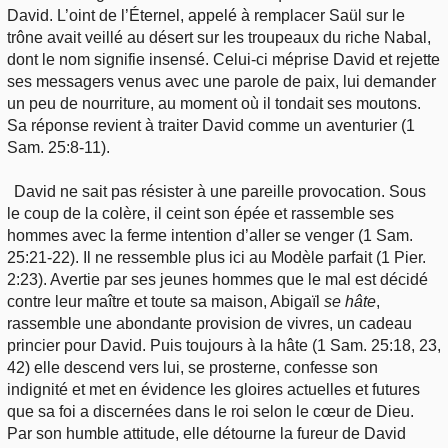
David. L’oint de l’Éternel, appelé à remplacer Saül sur le
trône avait veillé au désert sur les troupeaux du riche Nabal,
dont le nom signifie insensé. Celui-ci méprise David et rejette
ses messagers venus avec une parole de paix, lui demander
un peu de nourriture, au moment où il tondait ses moutons.
Sa réponse revient à traiter David comme un aventurier (1
Sam. 25:8-11).
David ne sait pas résister à une pareille provocation. Sous
le coup de la colère, il ceint son épée et rassemble ses
hommes avec la ferme intention d’aller se venger (1 Sam.
25:21-22). Il ne ressemble plus ici au Modèle parfait (1 Pier.
2:23). Avertie par ses jeunes hommes que le mal est décidé
contre leur maître et toute sa maison, Abigaïl
se hâte
,
rassemble une abondante provision de vivres, un cadeau
princier pour David. Puis toujours à la hâte (1 Sam. 25:18, 23,
42) elle descend vers lui, se prosterne, confesse son
indignité et met en évidence les gloires actuelles et futures
que sa foi a discernées dans le roi selon le cœur de Dieu.
Par son humble attitude, elle détourne la fureur de David