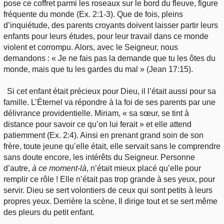
pose ce coffret parmi les roseaux sur le bord du fleuve, figure
fréquente du monde (Ex. 2:1-3). Que de fois, pleins
d’inquiétude, des parents croyants doivent laisser partir leurs
enfants pour leurs études, pour leur travail dans ce monde
violent et corrompu. Alors, avec le Seigneur, nous
demandons : « Je ne fais pas la demande que tu les ôtes du
monde, mais que tu les gardes du mal » (Jean 17:15).
Si cet enfant était précieux pour Dieu, il l’était aussi pour sa
famille. L’Éternel va répondre à la foi de ses parents par une
délivrance providentielle. Miriam, « sa sœur, se tint à
distance pour savoir ce qu’on lui ferait » et elle attend
patiemment (Ex. 2:4). Ainsi en prenant grand soin de son
frère, toute jeune qu’elle était, elle servait sans le comprendre
sans doute encore, les intérêts du Seigneur. Personne
d’autre,
à ce moment-là
, n’était mieux placé qu’elle pour
remplir ce rôle ! Elle n’était pas trop grande à ses yeux, pour
servir. Dieu se sert volontiers de ceux qui sont petits à leurs
propres yeux. Derrière la scène, Il dirige tout et se sert même
des pleurs du petit enfant.