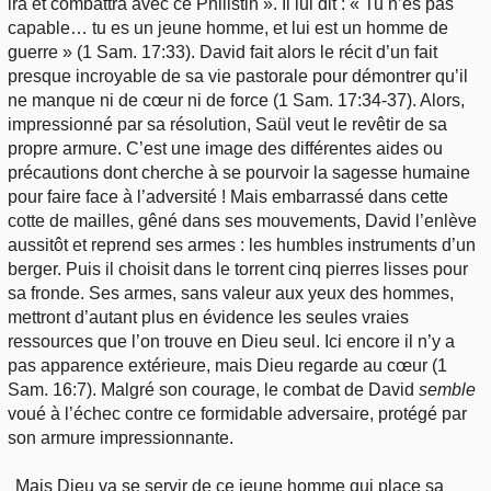
ira et combattra avec ce Philistin ». Il lui dit : « Tu n’es pas
capable… tu es un jeune homme, et lui est un homme de
guerre » (1 Sam. 17:33). David fait alors le récit d’un fait
presque incroyable de sa vie pastorale pour démontrer qu’il
ne manque ni de cœur ni de force (1 Sam. 17:34-37). Alors,
impressionné par sa résolution, Saül veut le revêtir de sa
propre armure. C’est une image des différentes aides ou
précautions dont cherche à se pourvoir la sagesse humaine
pour faire face à l’adversité ! Mais embarrassé dans cette
cotte de mailles, gêné dans ses mouvements, David l’enlève
aussitôt et reprend ses armes : les humbles instruments d’un
berger. Puis il choisit dans le torrent cinq pierres lisses pour
sa fronde. Ses armes, sans valeur aux yeux des hommes,
mettront d’autant plus en évidence les seules vraies
ressources que l’on trouve en Dieu seul. Ici encore il n’y a
pas apparence extérieure, mais Dieu regarde au cœur (1
Sam. 16:7). Malgré son courage, le combat de David
semble
voué à l’échec contre ce formidable adversaire, protégé par
son armure impressionnante.
Mais Dieu va se servir de ce jeune homme qui place sa