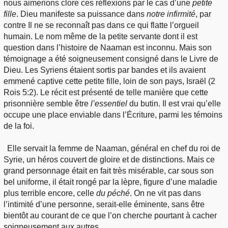
nous aimerions clore ces réflexions par le cas d’une
petite
fille
. Dieu manifeste sa puissance dans
notre infirmité
, par
contre Il ne se reconnaît pas dans ce qui flatte l’orgueil
humain. Le nom même de la petite servante dont il est
question dans l’histoire de Naaman est inconnu. Mais son
témoignage a été soigneusement consigné dans le Livre de
Dieu. Les Syriens étaient sortis par bandes et ils avaient
emmené captive cette petite fille, loin de son pays, Israël (2
Rois 5:2). Le récit est présenté de telle manière que cette
prisonnière semble être
l’essentiel
du butin. Il est vrai qu’elle
occupe une place enviable dans l’Écriture, parmi les témoins
de la foi.
Elle servait la femme de Naaman, général en chef du roi de
Syrie, un héros couvert de gloire et de distinctions. Mais ce
grand personnage était en fait très misérable, car sous son
bel uniforme, il était rongé par la lèpre, figure d’une maladie
plus terrible encore, celle
du péché
. On ne vit pas dans
l’intimité d’une personne, serait-elle éminente, sans être
bientôt au courant de ce que l’on cherche pourtant à cacher
soigneusement aux autres.