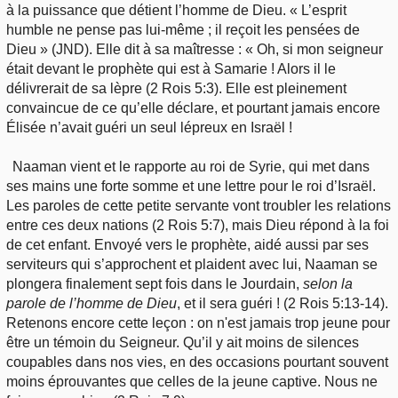
à la puissance que détient l’homme de Dieu. « L’esprit
humble ne pense pas lui-même ; il reçoit les pensées de
Dieu » (JND). Elle dit à sa maîtresse : « Oh, si mon seigneur
était devant le prophète qui est à Samarie ! Alors il le
délivrerait de sa lèpre (2 Rois 5:3). Elle est pleinement
convaincue de ce qu’elle déclare, et pourtant jamais encore
Élisée n’avait guéri un seul lépreux en Israël !
Naaman vient et le rapporte au roi de Syrie, qui met dans
ses mains une forte somme et une lettre pour le roi d’Israël.
Les paroles de cette petite servante vont troubler les relations
entre ces deux nations (2 Rois 5:7), mais Dieu répond à la foi
de cet enfant. Envoyé vers le prophète, aidé aussi par ses
serviteurs qui s’approchent et plaident avec lui, Naaman se
plongera finalement sept fois dans le Jourdain,
selon la
parole de l’homme de Dieu
, et il sera guéri ! (2 Rois 5:13-14).
Retenons encore cette leçon : on n'est jamais trop jeune pour
être un témoin du Seigneur. Qu’il y ait moins de silences
coupables dans nos vies, en des occasions pourtant souvent
moins éprouvantes que celles de la jeune captive. Nous ne