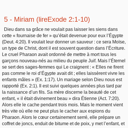
5 - Miriam (
lireExode 2:1-10)
Dieu dans sa grâce ne voulait pas laisser les siens dans
cette « fournaise de fer » qu’était devenue pour eux l’Égypte
(Deut. 4:20). Il voulait leur donner un sauveur : ce sera Moïse,
un type de Christ, dont il est souvent question dans l’Écriture.
Le cruel Pharaon avait ordonné de mettre à mort tous les
garçons nouveau-nés au milieu du peuple Juif. Mais l’Éternel
se sert des sages-femmes qui Le craignent : « Elles ne firent
pas comme le roi d’Égypte avait dit ; elles laissèrent vivre les
enfants mâles » (Ex. 1:17). Un mariage selon Dieu nous est
rapporté (Ex. 2:1). Il est suivi quelques années plus tard par
la naissance d’un fils. Sa mère discerne la beauté de cet
enfant, « il était divinement beau » dira Étienne (Act. 7:20).
Alors elle le cache pendant trois mois. Mais le moment vient
très vite où elle ne peut plus le cacher aux espions du
Pharaon. Alors le cœur certainement serré, elle prépare un
coffret de joncs, enduit de bitume et de poix, y met l’enfant, et