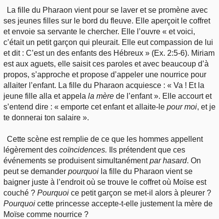
La fille du Pharaon vient pour se laver et se promène avec
ses jeunes filles sur le bord du fleuve. Elle aperçoit le coffret
et envoie sa servante le chercher. Elle l’ouvre « et voici,
c’était un petit garçon qui pleurait. Elle eut compassion de lui
et dit : C’est un des enfants des Hébreux » (Ex. 2:5-6). Miriam
est aux aguets, elle saisit ces paroles et avec beaucoup d’à
propos, s’approche et propose d’appeler une nourrice pour
allaiter l’enfant. La fille du Pharaon acquiesce : « Va ! Et la
jeune fille alla et appela
la mère
de l’enfant ». Elle accourt et
s’entend dire : « emporte cet enfant et allaite-le
pour moi
, et je
te donnerai ton salaire ».
Cette scène est remplie de ce que les hommes appellent
légèrement des
coïncidences.
Ils prétendent que ces
événements se produisent simultanément
par
hasard
. On
peut se demander
pourquoi
la fille du Pharaon vient se
baigner juste à l’endroit où se trouve le coffret où Moïse est
couché ?
Pourquoi
ce petit garçon se met-il alors à pleurer ?
Pourquoi
cette princesse accepte-t-elle justement la mère de
Moïse comme nourrice ?