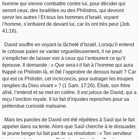
homme
qui vienne combattre contre lui, pour décider qui
seront ceux, des Israélites ou des Philistins, qui devront
servir les autres ! Et tous les hommes d’Israël,
voyant
l’homme
, s’enfuient de devant lui, car ils ont très peur (Job.
41:16).
David souffre en voyant la lâcheté d’Israël. Lorsqu’il entend
le colosse païen se vanter orgueilleusement, il ne peut
s’empêcher de laisser voir à ceux qui l’entourent ce qu’il
éprouve. Il demande : « Que sera-t-il fait à l’homme qui aura
frappé ce Philistin-là, et ôté l’opprobre de dessus Israël ? Car
qui est ce Philistin, cet incirconcis, pour outrager les troupes
rangées du Dieu vivant » ? (1 Sam. 17:26). Éliab, son frère
aîné, l’entend et se met en colère. Il est jaloux de David, qui a
reçu l’onction royale. Il lui fait d’injustes reproches pour sa
prétendue curiosité malsaine.
Mais les paroles de David ont été répétées à Saül qui le fait
appeler dans sa tente. Alors que Saül cherche à le dissuader,
le jeune berger lui fait part de sa résolution : « Ton serviteur