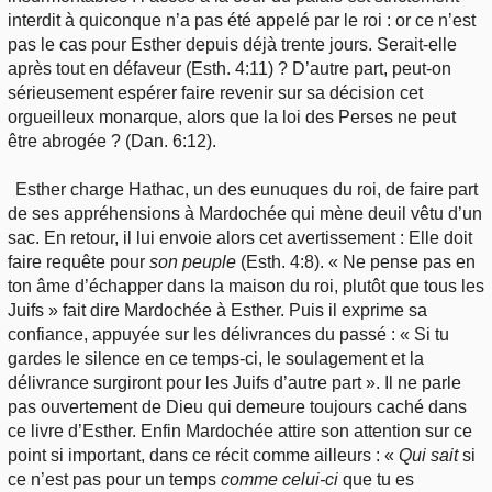
interdit à quiconque n’a pas été appelé par le roi : or ce n’est
pas le cas pour Esther depuis déjà trente jours. Serait-elle
après tout en défaveur (Esth. 4:11) ? D’autre part, peut-on
sérieusement espérer faire revenir sur sa décision cet
orgueilleux monarque, alors que la loi des Perses ne peut
être abrogée ? (Dan. 6:12).
Esther charge Hathac, un des eunuques du roi, de faire part
de ses appréhensions à Mardochée qui mène deuil vêtu d’un
sac. En retour, il lui envoie alors cet avertissement : Elle doit
faire requête pour
son peuple
(Esth. 4:8). « Ne pense pas en
ton âme d’échapper dans la maison du roi, plutôt que tous les
Juifs » fait dire Mardochée à Esther. Puis il exprime sa
confiance, appuyée sur les délivrances du passé : « Si tu
gardes le silence en ce temps-ci, le soulagement et la
délivrance surgiront pour les Juifs d’autre part ». Il ne parle
pas ouvertement de Dieu qui demeure toujours caché dans
ce livre d’Esther. Enfin Mardochée attire son attention sur ce
point si important, dans ce récit comme ailleurs : «
Qui
sait
si
ce n’est pas pour un temps
comme celui-ci
que tu es