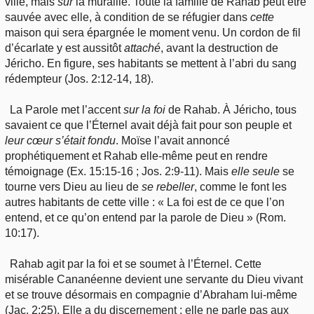
ville, mais
sur
la muraille. Toute la famille de Rahab peut être
sauvée avec elle, à condition de se réfugier dans
cette
maison
qui
sera
épargnée le moment venu. Un cordon de fil
d’écarlate y est aussitôt
attaché
, avant la destruction de
Jéricho. En figure, ses habitants se mettent à l’abri du sang
rédempteur (Jos. 2:12-14, 18).
La Parole met l’accent
sur la
foi
de Rahab. À Jéricho, tous
savaient ce que l’Éternel avait déjà fait pour son peuple et
leur cœur s’était fondu
. Moïse l’avait annoncé
prophétiquement et Rahab elle-même peut en rendre
témoignage (Ex. 15:15-16 ; Jos. 2:9-11). Mais
elle
seule
se
tourne vers Dieu au lieu de
se rebeller
, comme le font les
autres habitants de cette ville : « La foi est de ce que l’on
entend, et ce qu’on entend par la parole de Dieu » (Rom.
10:17).
Rahab agit par la foi et se soumet à l’Éternel. Cette
misérable Cananéenne devient une servante du Dieu vivant
et se trouve désormais en compagnie d’Abraham lui-même
(Jac. 2:25). Elle a du discernement : elle ne parle pas aux