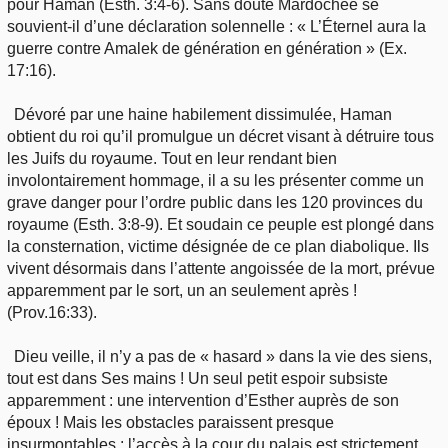
pour Haman (Esth. 3:4-6). Sans doute Mardochée se
souvient-il d’une déclaration solennelle : « L’Éternel aura la
guerre contre Amalek de génération en génération » (Ex.
17:16).
Dévoré par une haine habilement dissimulée, Haman
obtient du roi qu’il promulgue un décret visant à détruire tous
les Juifs du royaume. Tout en leur rendant bien
involontairement hommage, il a su les présenter comme un
grave danger pour l’ordre public dans les 120 provinces du
royaume (Esth. 3:8-9). Et soudain ce peuple est plongé dans
la consternation, victime désignée de ce plan diabolique. Ils
vivent désormais dans l’attente angoissée de la mort, prévue
apparemment par le sort, un an seulement après !
(Prov.16:33).
Dieu veille, il n’y a pas de « hasard » dans la vie des siens,
tout est dans Ses mains ! Un seul petit espoir subsiste
apparemment : une intervention d’Esther auprès de son
époux ! Mais les obstacles paraissent presque
insurmontables : l’accès à la cour du palais est strictement