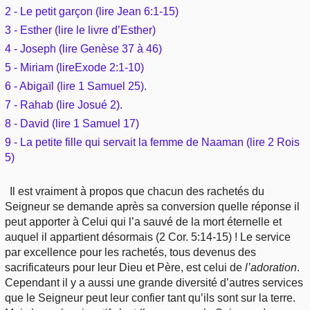
Outils
2 - Le petit garçon (lire Jean 6:1-15)
Études et commentaires par passage
L'Évangile, le Salut
Édification
3 - Esther (lire le livre d’Esther)
Sujets de A à Z
Sommaires
Paramètres
4 - Joseph (lire Genèse 37 à 46)
Versets Classés
Mort, résurrection
Commentaires journaliers
5 - Miriam (lireExode 2:1-10)
Ouvrages de A à Z
Aperçus Livres de la Bible
Lecture Journalière
6 - Abigaïl (lire 1 Samuel 25).
L'Église, l'Assemblée
COURS Bibliques - GUIDES de lecture
Auteurs de A à Z
7 - Rahab (lire Josué 2).
Autres FAQ
8 - David (lire 1 Samuel 17)
Prophétie
Pour débuter
Rechercher dans la Bible
9 - La petite fille qui servait la femme de Naaman (lire 2 Rois
5)
Sanctification
Études et commentaires par passage
Il est vraiment à propos que chacun des rachetés du
Vie pratique
Seigneur se demande après sa conversion quelle réponse il
Dictionnaires bibliques
peut apporter à Celui qui l’a sauvé de la mort éternelle et
Mariage, famille
auquel il appartient désormais (2 Cor. 5:14-15) ! Le service
par excellence pour les rachetés, tous devenus des
sacrificateurs pour leur Dieu et Père, est celui de
l’adoration
.
Sujets de A à Z
Cependant il y a aussi une grande diversité d’autres services
que le Seigneur peut leur confier tant qu’ils sont sur la terre.