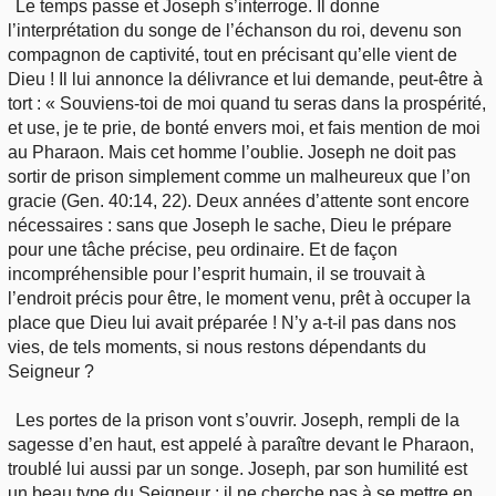
Le temps passe et Joseph s’interroge. Il donne
l’interprétation du songe de l’échanson du roi, devenu son
compagnon de captivité, tout en précisant qu’elle vient de
Dieu ! Il lui annonce la délivrance et lui demande, peut-être à
tort : « Souviens-toi de moi quand tu seras dans la prospérité,
et use, je te prie, de bonté envers moi, et fais mention de moi
au Pharaon. Mais cet homme l’oublie. Joseph ne doit pas
sortir de prison simplement comme un malheureux que l’on
gracie (Gen. 40:14, 22). Deux années d’attente sont encore
nécessaires : sans que Joseph le sache, Dieu le prépare
pour une tâche précise, peu ordinaire. Et de façon
incompréhensible pour l’esprit humain, il se trouvait à
l’endroit précis pour être, le moment venu, prêt à occuper la
place que Dieu lui avait préparée ! N’y a-t-il pas dans nos
vies, de tels moments, si nous restons dépendants du
Seigneur ?
Les portes de la prison vont s’ouvrir. Joseph, rempli de la
sagesse d’en haut, est appelé à paraître devant le Pharaon,
troublé lui aussi par un songe. Joseph, par son humilité est
un beau type du Seigneur : il ne cherche pas à se mettre en