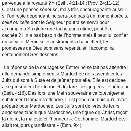
parvenue à la royauté ? » (Esth. 4:11-14 ; Prov. 24:11-12).
C’est une pensée sérieuse, mais très encourageante aussi :
si l’on reste dépendant, ne sera-t-on pas à un moment précis,
celui
ou
celle
dont le Seigneur pourra se servir pour
accomplir à Sa gloire une tâche particulière, peut-être
cachée ? Il n’a pas besoin de l’homme mais Il peut lui confier
un service. Même si les instruments
chancellent, les
promesses de Dieu sont sans repentir, et il accomplira
certainement Ses desseins.
La réponse de la courageuse Esther ne se fait pas attendre :
elle demande simplement à Mardochée de rassembler les
Juifs qui sont à Suse et de jeûner pour elle. Elle est décidée
à se présenter chez le roi, et déclare : « si je péris, je périrai »
(Esth. 4:16). Dès lors, une Main souveraine va
tout
régler
et
subitement Haman s’effondre. Il est pendu au bois qu’il avait
préparé pour Mardochée. Les Juifs sont délivrés de leurs
angoisses tandis que Mardochée, une figure de Christ, reçoit
la gloire, la majesté et l’honneur ». Cet homme, Mardochée,
allait toujours grandissant » (Esth. 9:4).