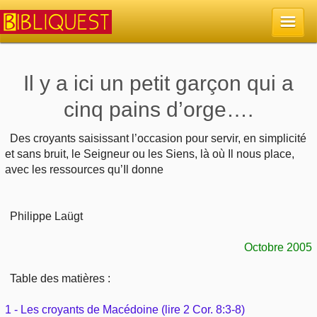
Accueil
Il y a ici un petit garçon qui a
cinq pains d’orge….
La Bible
Des croyants saisissant l’occasion pour servir, en simplicité
Retour à l'accueil
Sujets
et sans bruit, le Seigneur ou les Siens, là où Il nous place,
avec les ressources qu’Il donne
Quoi de neuf sur Bibliquest
Lisez la Bible
Commentaires
Philippe Laügt
Sujets d'actualité
Écoutez la Bible
Tous les sujets
Recherche
Octobre 2005
Librairies, éditeurs
Rechercher (concordance)
Dieu
Études et commentaires par passage
En bref
Table des matières :
Autres sites chrétiens
Au sujet de la Bible
La Bible
Personnages bibliques
1 - Les croyants de Macédoine (lire 2 Cor. 8:3-8)
Rechercher dans le site