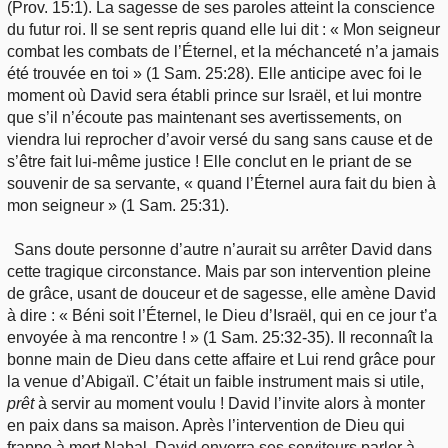
(Prov. 15:1). La sagesse de ses paroles atteint la conscience
du futur roi. Il se sent repris quand elle lui dit : « Mon seigneur
combat les combats de l’Éternel, et la méchanceté n’a jamais
été trouvée en toi » (1 Sam. 25:28). Elle anticipe avec foi le
moment où David sera établi prince sur Israël, et lui montre
que s’il n’écoute pas maintenant ses avertissements, on
viendra lui reprocher d’avoir versé du sang sans cause et de
s’être fait lui-même justice ! Elle conclut en le priant de se
souvenir de sa servante, « quand l’Éternel aura fait du bien à
mon seigneur » (1 Sam. 25:31).
Sans doute personne d’autre n’aurait su arrêter David dans
cette tragique circonstance. Mais par son intervention pleine
de grâce, usant de douceur et de sagesse, elle amène David
à dire : « Béni soit l’Éternel, le Dieu d’Israël, qui en ce jour t’a
envoyée à ma rencontre ! » (1 Sam. 25:32-35). Il reconnaît la
bonne main de Dieu dans cette affaire et Lui rend grâce pour
la venue d’Abigaïl. C’était un faible instrument mais si utile,
prêt
à servir au moment voulu ! David l’invite alors à monter
en paix dans sa maison. Après l’intervention de Dieu qui
frappe à mort Nabal, David enverra ses serviteurs parler à