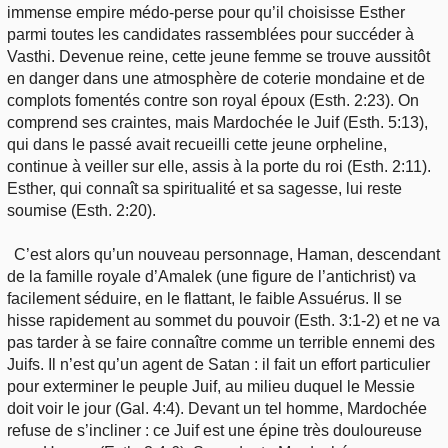
immense empire médo-perse pour qu’il choisisse Esther
parmi toutes les candidates rassemblées pour succéder à
Vasthi. Devenue reine, cette jeune femme se trouve aussitôt
en danger dans une atmosphère de coterie mondaine et de
complots fomentés contre son royal époux (Esth. 2:23). On
comprend ses craintes, mais Mardochée le Juif (Esth. 5:13),
qui dans le passé avait recueilli cette jeune orpheline,
continue à veiller sur elle, assis à la porte du roi (Esth. 2:11).
Esther, qui connaît sa spiritualité et sa sagesse, lui reste
soumise (Esth. 2:20).
C’est alors qu’un nouveau personnage, Haman, descendant
de la famille royale d’Amalek (une figure de l’antichrist) va
facilement séduire, en le flattant, le faible Assuérus. Il se
hisse rapidement au sommet du pouvoir (Esth. 3:1-2) et ne va
pas tarder à se faire connaître comme un terrible ennemi des
Juifs. Il n’est qu’un agent de Satan : il fait un effort particulier
pour exterminer le peuple Juif, au milieu duquel le Messie
doit voir le jour (Gal. 4:4). Devant un tel homme, Mardochée
refuse de s’incliner : ce Juif est une épine très douloureuse