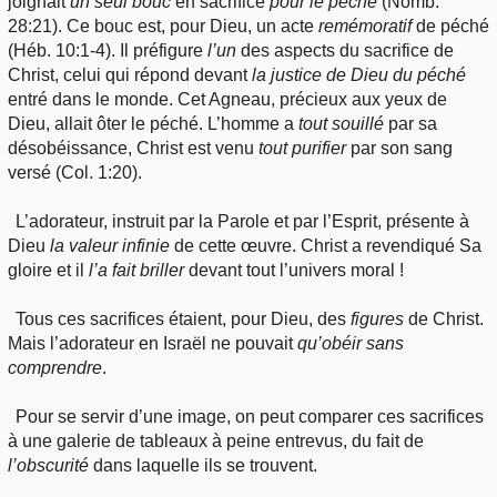
joignait
un
seul bouc
en sacrifice
pour
le péché
(Nomb.
28:21). Ce bouc est, pour Dieu, un acte
remémoratif
de péché
(Héb. 10:1-4). Il préfigure
l’un
des aspects du sacrifice de
Christ, celui qui répond devant
la
justice de Dieu du péché
entré dans le monde. Cet Agneau, précieux aux yeux de
Dieu, allait ôter le péché. L’homme a
tout
souillé
par sa
désobéissance, Christ est venu
tout
purifier
par son sang
versé (Col. 1:20).
L’adorateur, instruit par la Parole et par l’Esprit, présente à
Dieu
la
valeur infinie
de cette œuvre. Christ a revendiqué Sa
gloire et il
l’a
fait briller
devant tout l’univers moral !
Tous ces sacrifices étaient, pour Dieu, des
figures
de Christ.
Mais l’adorateur en Israël ne pouvait
qu’obéir
sans
comprendre
.
Pour se servir d’une image, on peut comparer ces sacrifices
à une galerie de tableaux à peine entrevus, du fait de
l’obscurité
dans laquelle ils se trouvent.