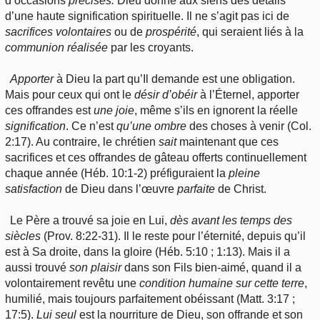
d’occasions
précises.
Dieu
donne aux siens des détails
d’une haute signification spirituelle. Il ne s’agit pas ici de
sacrifices
volontaires
ou de
prospérité
, qui seraient liés à la
communion
réalisée
par les croyants.
Apporter
à Dieu la part qu’Il demande est une obligation.
Mais pour ceux qui ont le
désir
d’obéir
à l’Éternel, apporter
ces offrandes est
une
joie
, même s’ils en ignorent la réelle
signification
. Ce n’est
qu’une
ombre
des choses à venir (Col.
2:17). Au contraire, le chrétien
sait
maintenant que ces
sacrifices et ces offrandes de gâteau offerts continuellement
chaque année (Héb. 10:1-2) préfiguraient la
pleine
satisfaction
de Dieu dans l’œuvre
parfaite
de Christ.
Le Père a trouvé sa joie en Lui,
dès
avant les temps des
siècles
(Prov. 8:22-31). Il le reste pour l’éternité, depuis qu’il
est à Sa droite, dans la gloire (Héb. 5:10 ; 1:13). Mais il a
aussi trouvé
son
plaisir
dans son Fils bien-aimé, quand il a
volontairement revêtu une
condition
humaine sur cette terre
,
humilié, mais toujours parfaitement obéissant (Matt. 3:17 ;
17:5).
Lui seul
est la nourriture de Dieu, son offrande et son