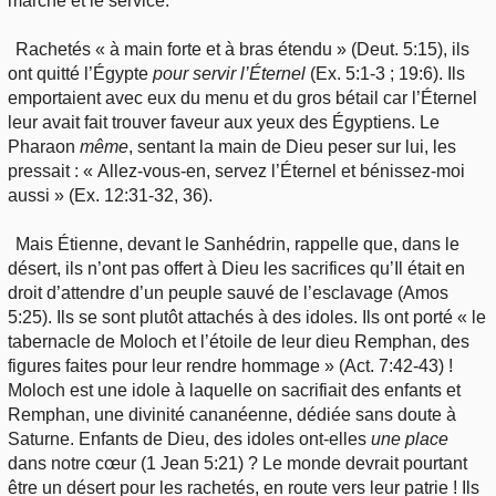
marche et le service.
Rachetés « à main forte et à bras étendu » (Deut. 5:15), ils
ont quitté l’Égypte
pour
servir l’Éternel
(Ex. 5:1-3 ; 19:6). Ils
emportaient avec eux du menu et du gros bétail car l’Éternel
leur avait fait trouver faveur aux yeux des Égyptiens. Le
Pharaon
même
, sentant la main de Dieu peser sur lui, les
pressait : « Allez-vous-en, servez l’Éternel et bénissez-moi
aussi » (Ex. 12:31-32, 36).
Mais Étienne, devant le Sanhédrin, rappelle que, dans le
désert, ils n’ont pas offert à Dieu les sacrifices qu’Il était en
droit d’attendre d’un peuple sauvé de l’esclavage (Amos
5:25). Ils se sont plutôt attachés à des idoles. Ils ont porté « le
tabernacle de Moloch et l’étoile de leur dieu Remphan, des
figures faites pour leur rendre hommage » (Act. 7:42-43) !
Moloch est une idole à laquelle on sacrifiait des enfants et
Remphan, une divinité cananéenne, dédiée sans doute à
Saturne. Enfants de Dieu, des idoles ont-elles
une
place
dans notre cœur (1 Jean 5:21) ? Le monde devrait pourtant
être un désert pour les rachetés, en route vers leur patrie ! Ils