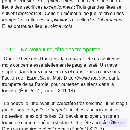
peuple terrestre. Au
septième
mois
, la nouvelle lune donnait
lieu à des sacrifices
exceptionnels
: Trois grandes fêtes se
suivent
rapidement
: Celle du mémorial de jubilation ou des
trompettes
, celle des
propitiations
et celle
des
Tabernacles.
Elles ont toutes lieu le
même
mois
.
11.1 - Nouvelle lune, fête des trompettes
Dans le livre des Nombres, la
première
fête du septième
mois concerne essentiellement le peuple Israël Un travail
s’opère dans leurs consciences et dans leurs cœurs sous
l’action de l’Esprit Saint. Mais Dieu
réveille
toujours
par la
trompette de sa Parole, pour
ramener
les siens dans la
lumière (Éph. 5:14 ; Rom. 13:11-14).
La nouvelle lune avait un caractère très solennel. Il ne s’agit
pas ici des trompettes d’argent
qui, elles, annonçaient les
nouvelles lunes ordinaires. On devait employer un cor en
forme de corne de bélier (shofar). Cette fête annonce que
Dieu va produire le
réveil promis
(Ésaïe 18:2-3, 7).