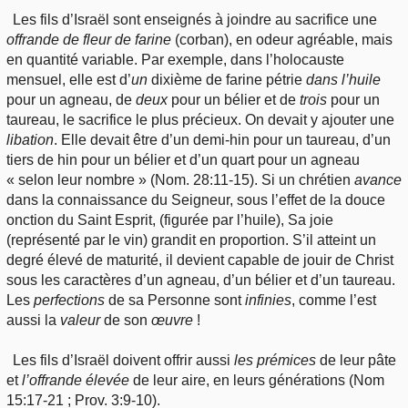
Les fils d’Israël sont enseignés à joindre au sacrifice une
offrande de fleur de farine
(corban), en odeur agréable, mais
en quantité variable. Par exemple, dans l’holocauste
mensuel, elle est d’
un
dixième de farine pétrie
dans
l’huile
pour un agneau, de
deux
pour un bélier et de
trois
pour un
taureau, le sacrifice le plus précieux. On devait y ajouter une
libation
. Elle devait être d’un demi-hin pour un taureau, d’un
tiers de hin pour un bélier et d’un quart pour un agneau
« selon leur nombre » (Nom. 28:11-15). Si un chrétien
avance
dans la connaissance du Seigneur, sous l’effet de la douce
onction du Saint Esprit, (figurée par l’huile), Sa joie
(représenté par le vin) grandit en proportion. S’il atteint un
degré élevé de maturité, il devient capable de jouir de Christ
sous les caractères d’un agneau, d’un bélier et d’un taureau.
Les
perfections
de sa Personne sont
infinies
, comme l’est
aussi la
valeur
de son
œuvre
!
Les fils d’Israël doivent offrir aussi
les
prémices
de leur pâte
et
l’offrande
élevée
de leur aire, en leurs générations (Nom
15:17-21 ; Prov. 3:9-10).