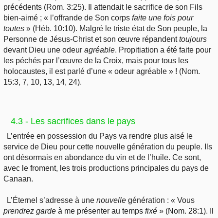
précédents (Rom. 3:25). Il attendait le sacrifice de son Fils
bien-aimé ; « l’offrande de Son corps
faite
une
fois
pour
toutes
» (Héb. 10:10). Malgré le triste état de Son peuple, la
Personne de Jésus-Christ et son œuvre répandent
toujours
devant Dieu une odeur
agréable
. Propitiation
a été
faite pour
les péchés par l’œuvre de la Croix, mais pour tous les
holocaustes, il est parlé d’une « odeur agréable » ! (Nom.
15:3, 7, 10, 13, 14, 24).
4.3 - Les sacrifices dans le pays
L’entrée en possession du Pays va rendre plus aisé le
service de Dieu pour cette nouvelle génération du peuple. Ils
ont désormais en abondance du vin et de l’huile. Ce sont,
avec le froment, les trois productions principales du pays de
Canaan.
L’Éternel s’adresse à une
nouvelle
génération : « Vous
prendrez
garde
à me présenter au temps
fixé
» (Nom. 28:1). Il