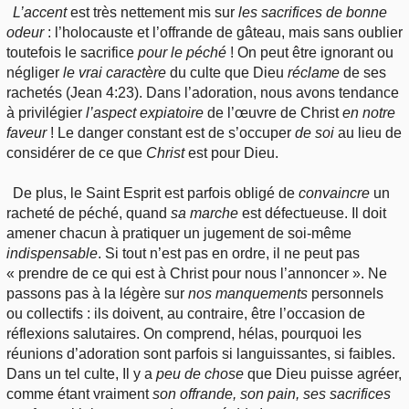
L’accent
est très nettement mis sur
les
sacrifices de bonne
odeur
: l’holocauste et l’offrande de gâteau, mais sans oublier
toutefois le sacrifice
pour
le péché
! On peut être ignorant ou
négliger
le
vrai caractère
du culte que Dieu
réclame
de ses
rachetés (Jean 4:23). Dans l’adoration, nous avons tendance
à privilégier
l’aspect
expiatoire
de l’œuvre de Christ
en
notre
faveur
! Le danger constant est de s’occuper
de
soi
au lieu de
considérer de ce que
Christ
est pour Dieu.
De plus, le Saint Esprit est parfois obligé de
convaincre
un
racheté de péché, quand
sa
marche
est défectueuse. Il doit
amener chacun à pratiquer un jugement de soi-même
indispensable
. Si tout n’est pas en ordre, il ne peut pas
« prendre de ce qui est à Christ pour nous l’annoncer ». Ne
passons pas à la légère sur
nos
manquements
personnels
ou collectifs : ils doivent, au contraire, être l’occasion de
réflexions salutaires. On comprend, hélas, pourquoi les
réunions d’adoration sont parfois si languissantes, si faibles.
Dans un tel culte, Il y a
peu
de chose
que Dieu puisse agréer,
comme étant vraiment
son
offrande, son pain, ses sacrifices