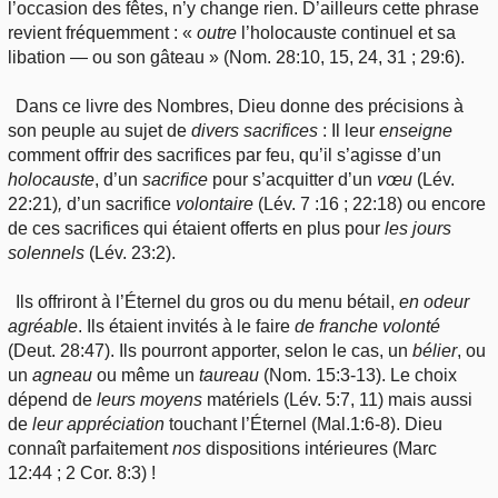
l’occasion des fêtes, n’y change rien. D’ailleurs cette phrase
revient fréquemment : «
outre
l’holocauste continuel et sa
libation — ou son gâteau » (Nom. 28:10, 15, 24, 31 ; 29:6).
Dans ce livre des Nombres, Dieu donne des précisions à
son peuple au sujet de
divers
sacrifices
: Il leur
enseigne
comment offrir des sacrifices par feu, qu’il s’agisse d’un
holocauste
, d’un
sacrifice
pour s’acquitter d’un
vœu
(Lév.
22:21)
,
d’un sacrifice
volontaire
(Lév. 7 :16 ; 22:18) ou encore
de ces sacrifices qui étaient offerts en plus pour
les
jours
solennels
(Lév. 23:2).
Ils offriront à l’Éternel du gros ou du menu bétail,
en
odeur
agréable
. Ils étaient invités à le faire
de
franche
volonté
(Deut. 28:47). Ils pourront apporter, selon le cas, un
bélier
, ou
un
agneau
ou même un
taureau
(Nom. 15:3-13). Le choix
dépend de
leurs
moyens
matériels (Lév. 5:7, 11) mais aussi
de
leur
appréciation
touchant l’Éternel (Mal.1:6-8). Dieu
connaît parfaitement
nos
dispositions intérieures (Marc
12:44 ; 2 Cor. 8:3) !