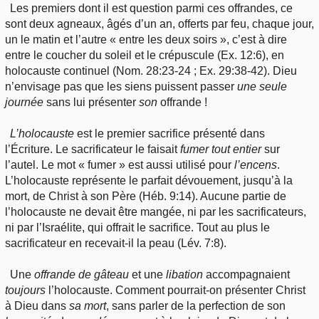
Les premiers dont il est question parmi ces offrandes, ce
sont deux agneaux, âgés d’un an, offerts par feu, chaque jour,
un le matin et l’autre « entre les deux soirs », c’est à dire
entre le coucher du soleil et le crépuscule (Ex. 12:6), en
holocauste continuel (Nom. 28:23-24 ; Ex. 29:38-42). Dieu
n’envisage pas que les siens puissent passer
une
seule
journée
sans lui présenter
son
offrande !
L’holocauste
est le premier sacrifice présenté dans
l’Écriture. Le sacrificateur le faisait
fumer
tout entier
sur
l’autel. Le mot « fumer » est aussi utilisé pour
l’encens
.
L’holocauste représente le parfait dévouement, jusqu’à la
mort, de Christ à son Père (Héb. 9:14). Aucune partie de
l’holocauste ne devait être mangée, ni par les sacrificateurs,
ni par l’Israélite, qui offrait le sacrifice. Tout au plus le
sacrificateur en recevait-il la peau (Lév. 7:8).
Une
offrande
de gâteau
et une
libation
accompagnaient
toujours
l’holocauste. Comment pourrait-on présenter Christ
à Dieu dans
sa
mort
, sans parler de la perfection de son