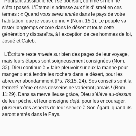
Pourtant aussitôt le récit se poursuit, comme si rien ne
s’était passé. L’Éternel s’adresse aux fils d’Israël en ces
termes : « Quand
vous
serez
entrés
dans le pays de votre
habitation, que je vous donne » (Nom. 15:1). Le peuple va
rester longtemps encore dans le désert et toute cette
génération y disparaîtra, à l’exception de ces hommes de foi,
Josué et Caleb.
L’Écriture reste
muette
sur bien des pages de leur voyage,
mais leurs étapes sont soigneusement consignées (Nom.
33). Dieu continue à « faire pleuvoir sur eux la manne pour
manger » et à fendre les rochers dans le désert, pour les
abreuver abondamment (Ps. 78:15, 24). Ses conseils sont la
fermeté même et ses desseins ne varieront jamais ! (Rom.
11:29). Dans sa merveilleuse grâce, Dieu
s’élève
au
-
dessus
de leur péché, et leur enseigne
déjà
, pour les encourager,
plusieurs des aspects de leur service à Son égard, quand ils
seront entrés dans le Pays.