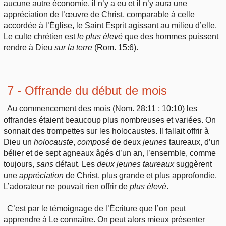
aucune autre économie, il n’y a eu et il n’y aura une
appréciation de l’œuvre de Christ, comparable à celle
accordée à l’Église, le Saint Esprit agissant au milieu d’elle.
Le culte chrétien est
le
plus élevé
que des hommes puissent
rendre à Dieu
sur
la terre
(Rom. 15:6).
7 - Offrande du début de mois
Au commencement des mois (Nom. 28:11 ; 10:10) les
offrandes étaient beaucoup plus nombreuses et variées. On
sonnait des trompettes sur les holocaustes. Il fallait offrir à
Dieu un
holocauste
,
composé
de deux
jeunes
taureaux, d’un
bélier et de sept agneaux âgés d’un an, l’ensemble, comme
toujours,
sans
défaut. Les
deux
jeunes taureaux
suggèrent
une
appréciation
de Christ, plus grande et plus approfondie.
L’adorateur ne pouvait rien offrir de
plus
élevé
.
C’est par le témoignage de l’Écriture que l’on peut
apprendre à Le connaître. On peut alors mieux présenter