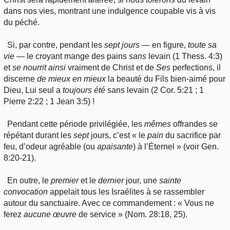
dans nos vies, montrant une indulgence coupable vis à vis
du péché.
Si, par contre, pendant les
sept
jours
— en figure,
toute sa
vie
— le croyant mange des pains
sans
levain (1 Thess. 4:3)
et
se
nourrit ainsi
vraiment de Christ et de
Ses
perfections, il
discerne
de mieux en mieux
la beauté du Fils bien-aimé pour
Dieu, Lui seul a
toujours
été
sans levain (2 Cor. 5:21 ; 1
Pierre 2:22 ; 1 Jean 3:5) !
Pendant cette période privilégiée, les
mêmes
offrandes se
répétant durant les
sept
jours, c’est « le
pain
du sacrifice par
feu, d’odeur agréable (ou
apaisante
) à l’Éternel » (voir Gen.
8:20-21).
En outre, le
premier
et le
dernier
jour, une
sainte
convocation
appelait tous les Israélites à se rassembler
autour du sanctuaire. Avec ce commandement : « Vous ne
ferez
aucune
œuvre
de service » (Nom. 28:18, 25).