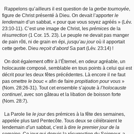
Rappelons qu’ailleurs il est question de la
gerbe
tournoyée
,
figure de Christ présenté à Dieu. On devait l’apporter
le
lendemain
d’un sabbat, « pour que vous soyez agréés » (Lév.
23:10-11). C’est une image de Christ, les
prémices
de la
résurrection
(1 Cor. 15. 23). Le peuple ne devait pas manger
de pain rôti, ni de grain en épi,
jusqu’au
jour
où il apportait
cette gerbe. Dieu
reçoit
d’abord
Sa part (Lév. 23:14) !
On doit également offrir à l’Éternel, en odeur agréable, un
holocauste composé, semblable en tous points à celui qui est
décrit pour les deux fêtes précédentes. Là encore il ne faut
pas omettre
le
bouc
« afin de faire
propitiation
pour vous
»
(Nom. 28:26-31). Tout cet ensemble s’ajoute à
l’holocauste
continuel
, avec son gâteau et la libation de boisson forte
(Nom. 28:7).
La Parole lie
le
jour
des prémices à la fête des semaines,
appelée plus tard Pentecôte. Tous deux se célébraient le
lendemain
d’un
sabbat, c’est à dire
le
premier jour de la
semaine
. Ce jour qui depuis la résurrection du Seigneur, a