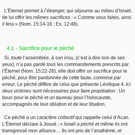
L’Éternel permet à
l’étranger,
qui séjourne au milieu d’Israël,
de lui offrir les
mêmes
sacrifices : « Comme vous faites, ainsi
il fera » (Nom. 15:14-16 ; Ex. 12:48).
4.1 - Sacrifice pour le péché
Si,
toute
l’assemblée,
à
son
insu,
(c’est à dire loin de ses
yeux), n’a pas
gardé
tous
les commandements prescrits par
l’Éternel (Nom. 15:22-26), elle doit offrir un sacrifice pour le
péché, pour être pardonnée de cette faute,
commise
par
erreur
. Le péché diffère de celui que présente Lévitique 4. Ici
deux
victimes
sont nécessaires pour
faire
propitiation
: Un
bouc
pour le péché et un
taureau
pour l’holocauste,
accompagnés de leur oblation et de leur libation.
Ce péché a un caractère
collectif
qui rappelle celui d’Acan.
L’Éternel déclare à Josué ; «
Israël
a
péché
et même
ils
ont
transgressé mon alliance… Ils ont pris de l’anathème, et