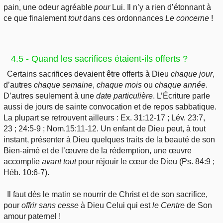
pain, une odeur agréable
pour
Lui. Il n’y a rien d’étonnant à
ce que finalement
tout
dans ces ordonnances
Le concerne
!
4.5 - Quand les sacrifices étaient-ils offerts ?
Certains sacrifices devaient être offerts à Dieu
chaque jour
,
d’autres
chaque
semaine
,
chaque
mois
ou
chaque
année
.
D’autres seulement à une
date
particulière
. L’Écriture parle
aussi de jours de sainte convocation et de repos sabbatique.
La plupart se retrouvent ailleurs : Ex. 31:12-17 ; Lév. 23:7,
23 ; 24:5-9 ; Nom.15:11-12. Un enfant de Dieu peut, à tout
instant, présenter à Dieu quelques traits de la beauté de son
Bien-aimé et de l’œuvre de la rédemption, une œuvre
accomplie
avant
tout
pour réjouir le cœur de Dieu (Ps. 84:9 ;
Héb. 10:6-7).
Il faut dès le matin se nourrir de Christ et de son sacrifice,
pour
offrir
sans cesse
à Dieu Celui qui est
le
Centre
de Son
amour paternel !