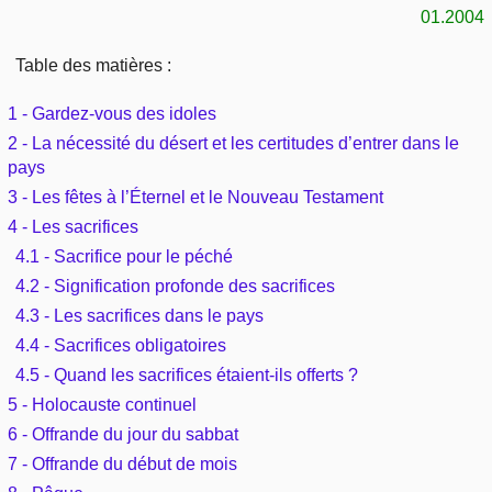
Outils
01.2004
Études et commentaires par passage
L'Évangile, le Salut
Édification
Sujets de A à Z
Sommaires
Table des matières :
Paramètres
Versets Classés
Mort, résurrection
Commentaires journaliers
Ouvrages de A à Z
1 - Gardez-vous des idoles
Aperçus Livres de la Bible
Lecture Journalière
2 - La nécessité du désert et les certitudes d’entrer dans le
L'Église, l'Assemblée
COURS Bibliques - GUIDES de lecture
Auteurs de A à Z
pays
Autres FAQ
3 - Les fêtes à l’Éternel et le Nouveau Testament
Prophétie
Pour débuter
Rechercher dans la Bible
4 - Les sacrifices
4.1 - Sacrifice pour le péché
Sanctification
Études et commentaires par passage
4.2 - Signification profonde des sacrifices
Vie pratique
4.3 - Les sacrifices dans le pays
Dictionnaires bibliques
4.4 - Sacrifices obligatoires
Mariage, famille
4.5 - Quand les sacrifices étaient-ils offerts ?
5 - Holocauste continuel
Sujets de A à Z
6 - Offrande du jour du sabbat
7 - Offrande du début de mois