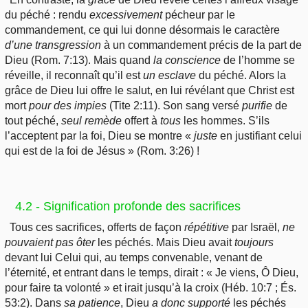
du péché : rendu
excessivement
pécheur par le
commandement, ce qui lui donne désormais le caractère
d’une
transgression
à un commandement précis de la part de
Dieu (Rom. 7:13). Mais quand
la
conscience
de
l’homme se
réveille, il reconnaît qu’il est
un
esclave
du péché. Alors la
grâce de Dieu lui offre le salut, en lui révélant que Christ est
mort
pour
des
impies
(Tite 2:11). Son sang versé
purifie
de
tout péché,
seul
remède
offert à
tous
les hommes. S’ils
l’acceptent par la foi, Dieu se montre «
juste
en justifiant celui
qui est de la foi de Jésus » (Rom. 3:26) !
4.2 - Signification profonde des sacrifices
Tous ces sacrifices, offerts de façon
répétitive
par Israël,
ne
pouvaient
pas ôter
les péchés. Mais Dieu avait
toujours
devant lui Celui qui, au temps convenable, venant de
l’éternité, et entrant dans le temps, dirait : « Je viens, Ô Dieu,
pour faire ta volonté » et irait jusqu’à la croix (Héb. 10:7 ; És.
53:2). Dans
sa
patience
, Dieu
a donc
supporté
les péchés