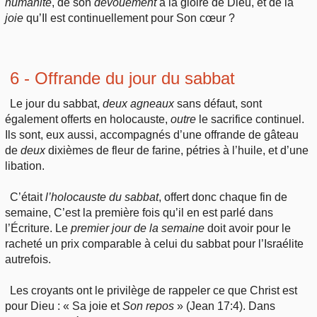
humanité
, de son
dévouement
à la gloire de Dieu, et de la
joie
qu’Il est continuellement pour Son cœur ?
6 - Offrande du jour du sabbat
Le jour du sabbat,
deux
agneaux
sans défaut, sont
également offerts en holocauste,
outre
le sacrifice continuel.
Ils sont, eux aussi, accompagnés d’une offrande de gâteau
de
deux
dixièmes de fleur de farine, pétries à l’huile, et d’une
libation.
C’était
l’holocauste
du sabbat
, offert donc chaque fin de
semaine, C’est la première fois qu’il en est parlé dans
l’Écriture. Le
premier
jour de la semaine
doit avoir pour le
racheté un prix comparable à celui du sabbat pour l’Israélite
autrefois.
Les croyants ont le privilège de rappeler ce que Christ est
pour Dieu : « Sa joie et
Son
repos
» (Jean 17:4). Dans