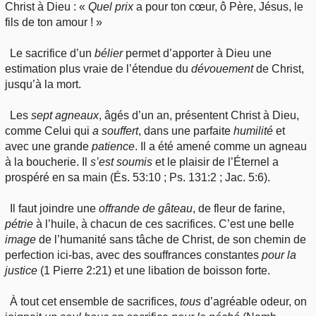
Christ à Dieu : «
Quel
prix
a pour ton cœur, ô Père, Jésus, le
fils de ton amour ! »
Le sacrifice d’un
bélier
permet d’apporter à Dieu une
estimation plus vraie de l’étendue du
dévouement
de Christ,
jusqu’à la mort.
Les
sept
agneaux
, âgés d’un an, présentent Christ à Dieu,
comme Celui qui
a
souffert
, dans une parfaite
humilité
et
avec une grande
patience
. Il a été amené comme un agneau
à la boucherie. Il
s’est
soumis
et le plaisir de l’Éternel a
prospéré en sa main (És. 53:10 ; Ps. 131:2 ; Jac. 5:6).
Il faut joindre une
offrande
de gâteau
, de fleur de farine,
pétrie
à l’huile, à chacun de ces sacrifices. C’est une belle
image
de l’humanité sans tâche de Christ, de son chemin de
perfection ici-bas, avec des souffrances constantes
pour
la
justice
(1 Pierre 2:21) et une libation de boisson forte.
À tout cet ensemble de sacrifices,
tous
d’agréable odeur, on