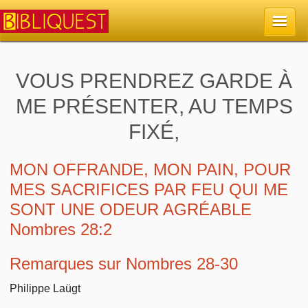
Accueil
VOUS PRENDREZ GARDE À
ME PRÉSENTER, AU TEMPS
La Bible
FIXÉ,
Retour à l'accueil
Sujets
MON OFFRANDE, MON PAIN, POUR
Quoi de neuf sur Bibliquest
Lisez la Bible
Commentaires
MES SACRIFICES PAR FEU QUI ME
SONT UNE ODEUR AGRÉABLE
Sujets d'actualité
Écoutez la Bible
Tous les sujets
Recherche
Nombres 28:2
Librairies, éditeurs
Rechercher (concordance)
Dieu
Remarques sur Nombres 28-30
Études et commentaires par passage
En bref
Autres sites chrétiens
Au sujet de la Bible
Philippe Laügt
La Bible
Personnages bibliques
Rechercher dans le site