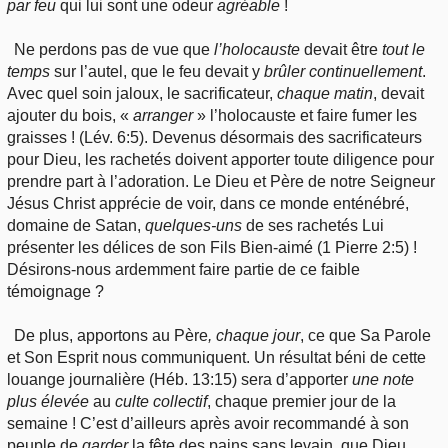
par feu
qui lui sont une odeur
agréable
!
Ne perdons pas de vue que
l’holocauste
devait être
tout
le
temps
sur l’autel, que le feu devait y
brûler
continuellement
.
Avec quel soin jaloux, le sacrificateur,
chaque
matin
, devait
ajouter du bois, «
arranger
» l’holocauste et faire fumer les
graisses ! (Lév. 6:5). Devenus désormais des sacrificateurs
pour Dieu, les rachetés doivent apporter toute diligence pour
prendre part à l’adoration. Le Dieu et Père de notre Seigneur
Jésus Christ apprécie de voir, dans ce monde enténébré,
domaine de Satan,
quelques
-uns
de ses rachetés Lui
présenter les délices de son Fils Bien-aimé (1 Pierre 2:5) !
Désirons-nous ardemment faire partie de ce faible
témoignage ?
De plus, apportons au Père
, chaque jour
, ce que Sa Parole
et Son Esprit nous communiquent. Un résultat béni de cette
louange journalière (Héb. 13:15) sera d’apporter
une note
plus élevée
au
culte
collectif
, chaque premier jour de la
semaine ! C’est d’ailleurs après avoir recommandé à son
peuple de
garder
la fête des pains sans levain, que Dieu