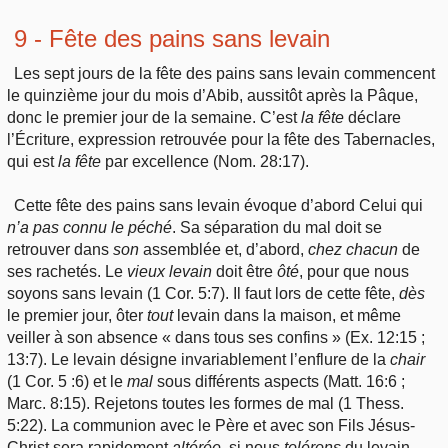
9 - Fête des pains sans levain
Les sept jours de la fête des pains sans levain commencent
le quinzième jour du mois d’Abib, aussitôt après la Pâque,
donc le premier jour de la semaine. C’est
la
fête
déclare
l’Écriture, expression retrouvée pour la fête des Tabernacles,
qui est
la
fête
par excellence (Nom. 28:17).
Cette fête des pains sans levain évoque d’abord Celui qui
n’a
pas connu le péché
. Sa séparation du mal doit se
retrouver dans
son
assemblée et, d’abord,
chez
chacun
de
ses rachetés. Le
vieux
levain
doit être
ôté
, pour que nous
soyons sans levain (1 Cor. 5:7). Il faut lors de cette fête,
dès
le premier jour, ôter
tout
levain dans la maison, et même
veiller à son absence « dans tous ses confins » (Ex. 12:15 ;
13:7). Le levain désigne invariablement l’enflure de la
chair
(1 Cor. 5 :6) et le
mal
sous différents aspects (Matt. 16:6 ;
Marc. 8:15). Rejetons toutes les formes de mal (1 Thess.
5:22). La communion avec le Père et avec son Fils Jésus-
Christ sera rapidement
altérée
, si nous
tolérons
du levain