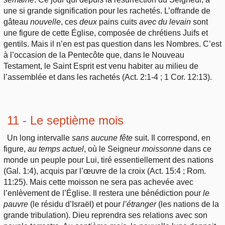
une si grande signification pour les rachetés. L’offrande de
gâteau
nouvelle
, ces
deux
pains cuits
avec
du levain
sont
une figure de cette Église, composée de chrétiens Juifs et
gentils. Mais il n’en est pas question dans les Nombres. C’est
à l’occasion de la Pentecôte que, dans le Nouveau
Testament, le Saint Esprit est venu habiter au milieu de
l’assemblée et dans les rachetés (Act. 2:1-4 ; 1 Cor. 12:13).
11 - Le septième mois
Un long intervalle
sans aucune
fête
suit. Il correspond, en
figure,
au
temps actuel
, où le Seigneur
moissonne
dans ce
monde un peuple pour Lui, tiré essentiellement des nations
(Gal. 1:4), acquis par l’œuvre de la croix (Act. 15:4 ; Rom.
11:25). Mais cette moisson ne sera pas achevée avec
l’enlèvement de l’Église. Il restera une bénédiction pour
le
pauvre
(le résidu d’Israël) et pour
l’étranger
(les nations de la
grande tribulation). Dieu reprendra ses relations avec son