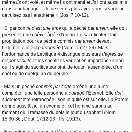
même
ils
ont volé, et même ils ont menti et
ils
l’ont aussi mis
dans leur bagage… Je ne serais plus avec vous si vous ne
détruisez pas l’anathème » (Jos. 7:10-12).
Si par contre c’est
une
âme
qui a péché
par
erreur,
elle doit
présenter une
chèvre
âgée d’un an. Le sacrificateur fait
propitiation pour ce péché commis
par
erreur
devant
l’Éternel, elle est
pardonnée
(Nom. 15:27-29). Mais
l’ordonnance de Lévitique 4 distingue plusieurs
degrés
de
responsabilité
et les sacrifices varient en importance selon
qu’il s’agit du sacrificateur oint, de toute l’assemblée, d’un
chef ou de quelqu’un du peuple.
Mais un péché
commis
par
fierté
amène une ruine
complète : une telle personne a
outragé
l’Éternel. Elle
doit
sûrement
être retranchée : son iniquité est sur elle. La Parole
donne aussitôt ici un exemple : cet homme surpris au
moment où il ramasse du bois le jour du sabbat ! (Nom.
15:30-36 ; Deut. 17:12-13 ; Ps. 19:13).
En contraste, la
grâce
de Dieu révèle certes l’affreux visage