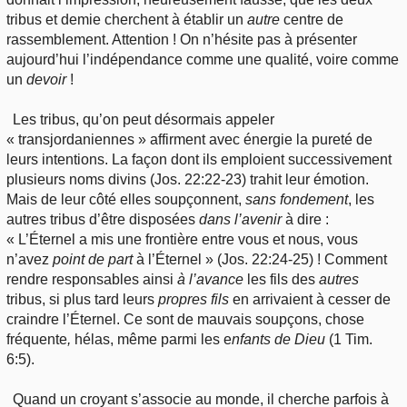
tribus et demie cherchent à établir un
autre
centre de
rassemblement. Attention ! On n’hésite pas à présenter
aujourd’hui l’indépendance comme une qualité, voire comme
un
devoir
!
Les tribus, qu’on peut désormais appeler
« transjordaniennes » affirment avec énergie la pureté de
leurs intentions. La façon dont ils emploient successivement
plusieurs noms divins (Jos. 22:22-23) trahit leur émotion.
Mais de leur côté elles soupçonnent,
sans fondement
, les
autres tribus d’être disposées
dans l’avenir
à dire :
« L’Éternel a mis une frontière entre vous et nous, vous
n’avez
point de part
à l’Éternel » (Jos. 22:24-25) ! Comment
rendre responsables ainsi
à l’avance
les fils des
autres
tribus, si plus tard leurs
propres fils
en arrivaient à cesser de
craindre l’Éternel. Ce sont de mauvais soupçons, chose
fréquente
,
hélas, même parmi les e
nfants de Dieu
(1 Tim.
6:5).
Quand
un croyant s’associe au monde, il cherche parfois à