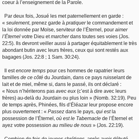
coeur à l’enseignement de la Parole.
Par deux fois, Josué les met paternellement en garde :
«
seulement
, prenez garde à
pratiquer
le commandement et
la loi donnée par Moïse, serviteur de l’Éternel, pour
aimer
l’Éternel
votre Dieu et
marcher
dans toutes ses voies (Jos.
22:5). Ils devront veiller aussi à partager équitablement le très
abondant butin avec leurs frères, ceux qui sont restés aux
bagages (Jos. 22:8 ; 1 Sam. 30:24).
Il est
encore temps
pour ces hommes de rapatrier leurs
familles
de ce côté
du Jourdain, dans ce pays ruisselant de
lait et de miel, même si, dans le passé, ils ont déclaré :
« Nous n’hériterons pas
avec eux
(c’est à dire avec leurs
frères)
au-delà du Jourdain ou plus loin » (Nomb. 32:19). Peu
de temps après, Phinées, fils d’Éléazar leur propose encore
plus ouvertement : «
Passez
dans le pays,
qui est
la
possession de l’Éternel,
où est
le Tabernacle
de l’Éternel et
ayez votre possession
au milieu de nous
» (Jos. 22:19).
Combien de fois de jeunes chrétiens, après avoir débuté