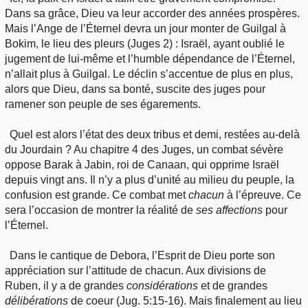
Dans sa grâce, Dieu va leur accorder des années prospères.
Mais l’Ange de l’Éternel devra un jour monter de Guilgal à
Bokim, le lieu des pleurs (Juges 2) : Israël, ayant oublié le
jugement de lui-même et l’humble dépendance de l’Éternel,
n’allait plus à Guilgal. Le déclin s’accentue de plus en plus,
alors que Dieu, dans sa bonté, suscite des juges pour
ramener son peuple de ses égarements.
Quel est alors l’état des deux tribus et demi, restées au-delà
du Jourdain ? Au chapitre 4 des Juges, un combat sévère
oppose Barak à Jabin, roi de Canaan, qui opprime Israël
depuis vingt ans. Il n’y a plus d’unité au milieu du peuple, la
confusion est grande. Ce combat met
chacun
à l’épreuve. Ce
sera l’occasion de montrer la réalité de
ses affections
pour
l’Éternel.
Dans le cantique de Debora, l’Esprit de Dieu porte son
appréciation sur l’attitude de chacun. Aux divisions de
Ruben, il y a de grandes
considérations
et de grandes
délibérations
de coeur (Jug. 5:15-16). Mais finalement au lieu