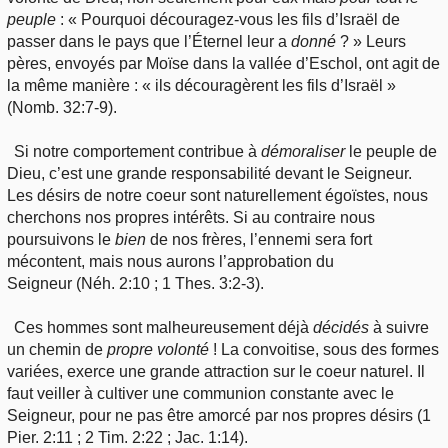
peuple
: « Pourquoi découragez-vous les fils d’Israël de
passer dans le pays que l’Éternel leur a
donné
? » Leurs
pères, envoyés par Moïse dans la vallée d’Eschol, ont agit de
la même manière : « ils découragèrent les fils d’Israël »
(Nomb. 32:7-9).
Si notre comportement contribue à
démoraliser
le peuple de
Dieu, c’est une grande responsabilité devant le Seigneur.
Les désirs de notre coeur sont naturellement égoïstes, nous
cherchons nos propres intérêts. Si au contraire nous
poursuivons le
bien
de nos frères, l’ennemi sera fort
mécontent, mais nous aurons l’approbation du
Seigneur
(Néh. 2:10 ; 1 Thes. 3:2-3).
Ces hommes sont malheureusement déjà
décidés
à suivre
un chemin de
propre volonté
! La convoitise, sous des formes
variées, exerce une grande attraction sur le coeur naturel. Il
faut veiller à cultiver une communion constante avec le
Seigneur, pour ne pas être amorcé par nos propres désirs (1
Pier. 2:11 ; 2 Tim. 2:22 ; Jac. 1:14).