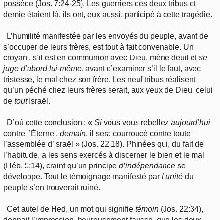
possède (Jos. 7:24-25). Les guerriers des deux tribus et
demie étaient là, ils ont, eux aussi, participé à cette tragédie.
L’humilité manifestée par les envoyés du peuple, avant de
s’occuper de leurs frères, est tout à fait convenable. Un
croyant, s’il est en communion avec Dieu, mène deuil et
se
juge d’abord lui-même,
avant d’examiner s’il le faut, avec
tristesse, le mal chez son frère. Les neuf tribus réalisent
qu’un péché chez leurs frères serait, aux yeux de Dieu, celui
de
tout
Israël.
D’où cette conclusion : «
Si
vous vous rebellez
aujourd’hui
contre l’Éternel,
demain
, il sera courroucé contre toute
l’assemblée d’Israël » (Jos. 22:18). Phinées qui, du fait de
l’habitude, a les sens exercés à discerner le bien et le mal
(Héb. 5:14), craint qu’un principe
d’indépendance
se
développe. Tout le témoignage manifesté par
l’unité
du
peuple s’en trouverait ruiné.
Cet autel de Hed, un mot qui signifie
témoin
(Jos. 22:34),
donnait l’impression, heureusement fausse, que les deux