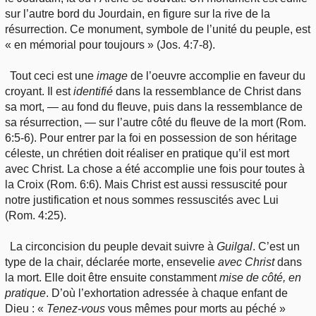
sur l’autre bord du Jourdain, en figure sur la rive de la
résurrection. Ce monument, symbole de l’unité du peuple, est
« en mémorial pour toujours » (Jos. 4:7-8).
Tout ceci est une
image
de l’oeuvre accomplie en faveur du
croyant. Il est
identifié
dans la ressemblance de Christ dans
sa mort, — au fond du fleuve, puis dans la ressemblance de
sa résurrection, — sur l’autre côté du fleuve de la mort (Rom.
6:5-6). Pour entrer par la foi en possession de son héritage
céleste, un chrétien doit réaliser en pratique qu’il est mort
avec Christ. La chose a été accomplie une fois pour toutes à
la Croix (Rom. 6:6). Mais Christ est aussi ressuscité pour
notre justification et nous sommes ressuscités avec Lui
(Rom. 4:25).
La circoncision du peuple devait suivre à
Guilgal
. C’est un
type de la chair, déclarée morte, ensevelie
avec Christ
dans
la mort. Elle doit être ensuite constamment
mise de côté,
en
pratique
. D’où l’exhortation adressée à chaque enfant de
Dieu : «
Tenez-vous
vous mêmes pour morts au péché »