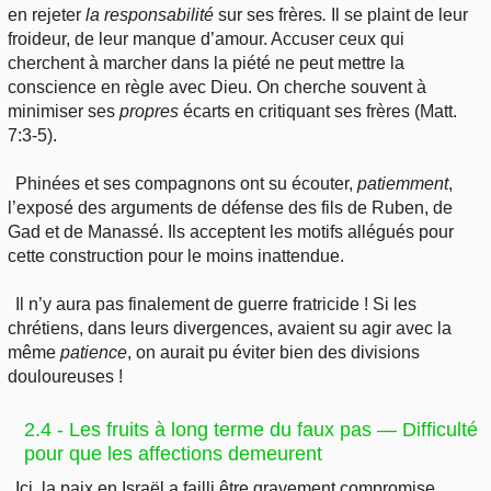
en rejeter
la responsabilité
sur ses frères
.
Il se plaint de leur
froideur, de leur manque d’amour. Accuser ceux qui
cherchent à marcher dans la piété ne peut mettre la
conscience en règle avec Dieu.
On cherche souvent à
minimiser ses
propres
écarts en critiquant ses frères (Matt.
7:3-5).
Phinées et ses compagnons ont su écouter,
patiemment
,
l’exposé des arguments de défense des fils de Ruben, de
Gad et de Manassé. Ils acceptent les motifs allégués pour
cette construction pour le moins inattendue.
Il n’y aura pas finalement de guerre fratricide ! Si les
chrétiens, dans leurs divergences, avaient su agir avec la
même
patience
, on aurait pu éviter bien des divisions
douloureuses !
2.4 - Les fruits à long terme du faux pas — Difficulté
pour que les affections demeurent
Ici, la paix en Israël a failli être gravement compromise.