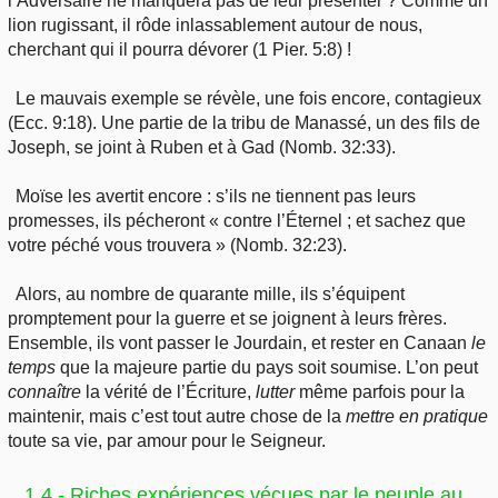
l’Adversaire ne manquera pas de leur présenter ? Comme un
lion rugissant, il rôde inlassablement autour de nous,
cherchant qui il pourra dévorer (1 Pier. 5:8) !
Le mauvais exemple se révèle, une fois encore, contagieux
(Ecc. 9:18). Une partie de la tribu de Manassé, un des fils de
Joseph, se joint à Ruben et à Gad (Nomb. 32:33).
Moïse les avertit encore : s’ils ne tiennent pas leurs
promesses, ils pécheront « contre l’Éternel ; et sachez que
votre péché vous trouvera » (Nomb. 32:23).
Alors, au nombre de quarante mille, ils s’équipent
promptement pour la guerre et se joignent à leurs frères.
Ensemble, ils vont passer le Jourdain, et rester en Canaan
le
temps
que la majeure partie du pays soit soumise. L’on peut
connaître
la vérité de l’Écriture,
lutter
même parfois pour la
maintenir, mais c’est tout autre chose de la
mettre
en pratique
toute sa vie, par amour pour le Seigneur.
1.4 - Riches expériences vécues par le peuple au