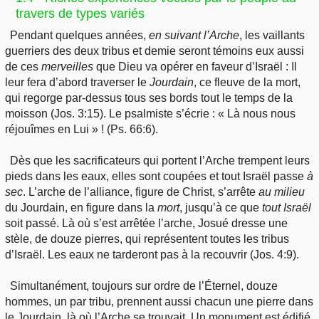
travers de types variés
Pendant quelques années,
en suivant l’Arche
, les vaillants
guerriers des deux tribus et demie seront témoins eux aussi
de ces
merveilles
que Dieu va opérer en faveur d’Israël : Il
leur fera d’abord traverser le
Jourdain
, ce fleuve de la mort,
qui regorge par-dessus tous ses bords tout le temps de la
moisson (Jos. 3:15). Le psalmiste s’écrie : « Là nous nous
réjouîmes en Lui » ! (Ps. 66:6).
Dès que les sacrificateurs qui portent l’Arche trempent leurs
pieds dans les eaux, elles sont coupées et tout Israël passe
à
sec
. L’arche de l’alliance, figure de Christ, s’arrête
au milieu
du Jourdain, en figure dans la
mort
, jusqu’à ce que
tout Israël
soit passé. Là où s’est arrêtée l’arche, Josué dresse une
stèle, de douze pierres, qui représentent toutes les tribus
d’Israël. Les eaux ne tarderont pas à la recouvrir (Jos. 4:9).
Simultanément, toujours sur ordre de l’Éternel, douze
hommes, un par tribu, prennent aussi chacun une pierre dans
le Jourdain, là où
l’Arche se trouvait. Un monument est édifié