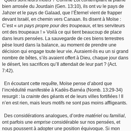
bien arrosée du Jourdain (Gen. 13:10), ils ont
vu
le pays de
Jahzer et le pays de Galaad, que l’Éternel vient de frapper
devant Israël, en chemin vers Canaan. Ils disent à Moïse :
C’est «
un pays
propre pour des troupeaux,
et tes serviteurs
ont des troupeaux ! » Voilà ce qui tient beaucoup de place
dans leurs pensées. La sauvegarde de ces biens terrestres
pèse lourd dans la balance, au moment de prendre une
décision qui engage toute leur vie. Auraient-ils eu un si grand
nombre de bêtes, s’ils avaient offert à Dieu, chaque jour dans
le désert, les sacrifices qu’Il attendait de leur part ? (Act.
7:42).
En écoutant cette requête, Moïse pense d’abord que
l’incrédulité manifestée à Kadès-Barnéa (Nomb. 13:29-34)
resurgit : la
crainte
des géants et de leurs villes fortifiées ! Il
n’en est rien, mais leurs motifs ne sont pas moins affligeants.
Des considérations analogues, d’ordre
matériel
ou
familial
,
ont parfois une
emprise
considérable sur nos pensées, et
nous poussent à adopter une position équivoque. Si mon