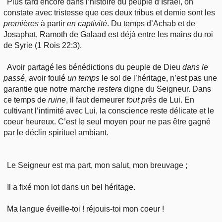
Plus tard encore dans l’histoire du peuple d’Israël, on
constate avec tristesse que ces deux tribus et demie sont les
premières
à partir
en captivité
. Du temps d’Achab et de
Josaphat, Ramoth de Galaad est déjà entre les mains du roi
de Syrie (1 Rois 22:3).
Avoir partagé les bénédictions du peuple de Dieu
dans le
passé
, avoir foulé
un temps
le sol de l’héritage, n’est pas une
garantie que notre marche
restera
digne du Seigneur. Dans
ce temps de
ruine
, il faut demeurer
tout près
de Lui. En
cultivant l’intimité avec Lui, la conscience reste délicate et le
coeur heureux. C’est le seul moyen pour ne pas être gagné
par le déclin spirituel ambiant.
Le Seigneur est ma part, mon salut, mon breuvage ;
Il a fixé mon lot dans un bel héritage.
Ma langue éveille-toi ! réjouis-toi mon coeur !