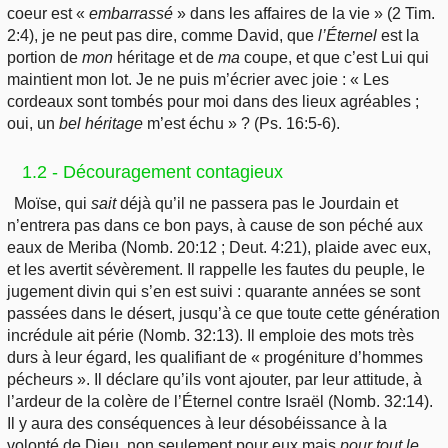
coeur est «
embarrassé
» dans les affaires de la vie » (2 Tim.
2:4), je ne peut pas dire, comme David, que
l’Éternel
est la
portion de
mon
héritage et de
ma
coupe, et que c’est Lui qui
maintient mon lot. Je ne puis m’écrier avec joie : « Les
cordeaux sont tombés pour moi dans des lieux agréables ;
oui, un
bel héritage
m’est échu » ? (Ps. 16:5-6).
1.2 - Découragement contagieux
Moïse, qui
sait
déjà qu’il ne passera pas le Jourdain et
n’entrera pas dans ce bon pays, à cause de son péché aux
eaux de Meriba (Nomb. 20:12 ; Deut. 4:21), plaide avec eux,
et les avertit sévèrement. Il rappelle les fautes du peuple, le
jugement divin qui s’en est suivi : quarante années se sont
passées dans le désert, jusqu’à ce que toute cette génération
incrédule ait périe (Nomb. 32:13). Il emploie des mots très
durs à leur égard, les qualifiant de « progéniture d’hommes
pécheurs ». Il déclare qu’ils vont ajouter, par leur attitude, à
l’ardeur de la colère de l’Éternel contre Israël (Nomb. 32:14).
Il y aura des conséquences à leur désobéissance à la
volonté de Dieu, non seulement pour eux mais
pour tout le