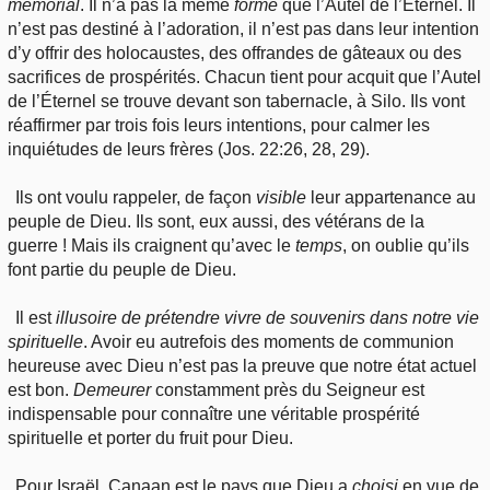
mémorial
. Il n’a pas la même
forme
que l’Autel de l’Éternel. Il
n’est pas destiné à l’adoration, il n’est pas dans leur intention
d’y offrir des holocaustes, des offrandes de gâteaux ou des
sacrifices de prospérités. Chacun tient pour acquit que l’Autel
de l’Éternel se trouve devant son tabernacle, à Silo. Ils vont
réaffirmer par trois fois leurs intentions, pour calmer les
inquiétudes de leurs frères (Jos. 22:26, 28, 29).
Ils ont voulu rappeler, de façon
visible
leur appartenance au
peuple de Dieu. Ils sont, eux aussi, des vétérans de la
guerre ! Mais ils craignent qu’avec le
temps
, on oublie qu’ils
font partie du peuple de Dieu.
Il est
illusoire de prétendre vivre de souvenirs dans notre vie
spirituelle
. Avoir eu autrefois des moments de communion
heureuse avec Dieu n’est pas la preuve que notre état actuel
est bon.
Demeurer
constamment près du Seigneur est
indispensable pour connaître une véritable prospérité
spirituelle et porter du fruit pour Dieu.
Pour Israël, Canaan est le pays que Dieu a
choisi
en vue de