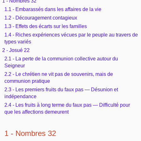
1 - Nombres 32
Outils
Études et commentaires par passage
1.1 - Embarassés dans les affaires de la vie
L'Évangile, le Salut
Édification
Sujets de A à Z
1.2 - Découragement contagieux
Sommaires
Paramètres
Versets Classés
Mort, résurrection
1.3 - Effets des écarts sur les familles
Commentaires journaliers
Ouvrages de A à Z
Aperçus Livres de la Bible
1.4 - Riches expériences vécues par le peuple au travers de
Lecture Journalière
L'Église, l'Assemblée
types variés
COURS Bibliques - GUIDES de lecture
Auteurs de A à Z
Autres FAQ
2 - Josué 22
Prophétie
2.1 - La perte de la communion collective autour du
Pour débuter
Rechercher dans la Bible
Seigneur
Sanctification
2.2 - Le chrétien ne vit pas de souvenirs, mais de
Études et commentaires par passage
communion pratique
2.3 - Les premiers fruits du faux pas — Désunion et
Vie pratique
Dictionnaires bibliques
indépendance
2.4 - Les fruits à long terme du faux pas — Difficulté pour
Mariage, famille
que les affections demeurent
Sujets de A à Z
1 - Nombres 32