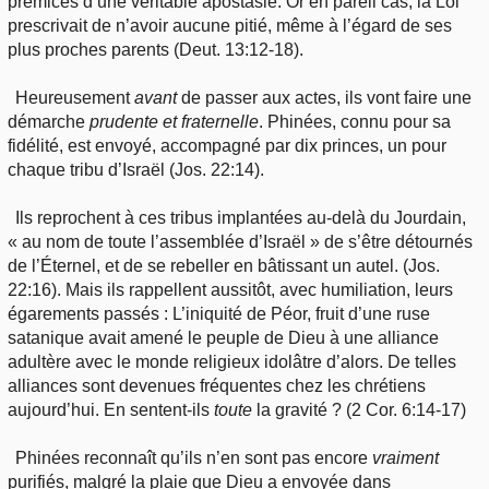
prémices d’une véritable apostasie. Or en pareil cas, la Loi
prescrivait de n’avoir aucune pitié, même à l’égard de ses
plus proches parents (Deut. 13:12-18).
Heureusement
avant
de passer aux actes, ils vont faire une
démarche
prudente et fratern
e
lle
. Phinées, connu pour sa
fidélité, est envoyé, accompagné par dix princes, un pour
chaque tribu d’Israël (Jos. 22:14).
Ils reprochent à ces tribus implantées au-delà du Jourdain,
« au nom de toute l’assemblée d’Israël » de s’être détournés
de l’Éternel, et de se rebeller en bâtissant un autel. (Jos.
22:16). Mais ils rappellent aussitôt, avec humiliation, leurs
égarements passés : L’iniquité de Péor, fruit d’une ruse
satanique avait amené le peuple de Dieu à une alliance
adultère avec le monde religieux idolâtre d’alors. De telles
alliances sont devenues fréquentes chez les chrétiens
aujourd’hui. En sentent-ils
toute
la gravité ? (2 Cor. 6:14-17)
Phinées reconnaît qu’ils n’en sont pas encore
vraiment
purifiés, malgré la plaie que Dieu a envoyée dans