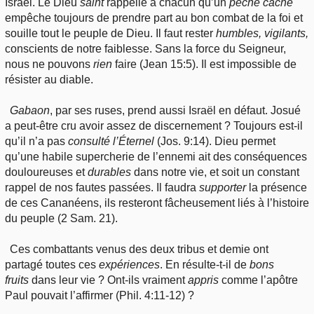
Israël. Le Dieu
saint
rappelle à chacun qu’un
péché
caché
empêche toujours de prendre part au bon combat de la foi et
souille tout
le peuple de Dieu. Il faut rester
humbles, vigilants,
conscients de notre faiblesse. Sans la force du Seigneur,
nous ne pouvons
rien
faire (Jean 15:5). Il est impossible de
résister au diable.
Gabaon
, par ses ruses, prend aussi Israël en défaut. Josué
a peut-être cru avoir assez de discernement ? Toujours est-il
qu’il n’a pas
consulté l’Éternel
(Jos. 9:14). Dieu permet
qu’une habile supercherie de l’ennemi ait des conséquences
douloureuses et
durables
dans notre vie, et soit un constant
rappel de nos fautes passées. Il faudra
supporter
la présence
de ces Cananéens, ils resteront fâcheusement liés à l’histoire
du peuple (2 Sam. 21).
Ces combattants venus des deux tribus et demie ont
partagé toutes ces
expériences
. En résulte-t-il de
bons
fruits
dans leur vie ? Ont-ils vraiment
appris
comme l’apôtre
Paul pouvait l’affirmer (Phil. 4:11-12) ?