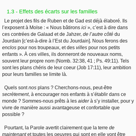
1.3 - Effets des écarts sur les familles
Le projet des fils de Ruben et de Gad est déjà élaboré. Ils
l’exposent à Moïse : « Nous bâtirons
ici
», c’est à dire dans
ces contrées de Galaad et de Jahzer,
de
l’autre côté
du
Jourdain [c’est-à-dire à l’Est du Jourdain]. Nous ferons des
enclos
pour nos troupeaux, et des
villes
pour nos petits
enfants ». À ces villes, ils donneront de nouveaux noms,
souvent leur propre nom (Nomb. 32:38, 41 ; Ps. 49:11). Tels
sont les plans chéris de leur coeur (Job 17:11), leur ambition
pour leurs familles se limite là.
Quels sont
nos
plans ? Cherchons-nous, peut-être
secrètement
, à encourager nos enfants à s’établir dans ce
monde ? Sommes-nous prêts à les
aider
à s’y installer, pour y
vivre de manière aussi avantageuse et confortable que
possible ?
Pourtant, la Parole avertit clairement que la terre
de
maintenant
et toutes les oeuvres qui sont en elle vont être