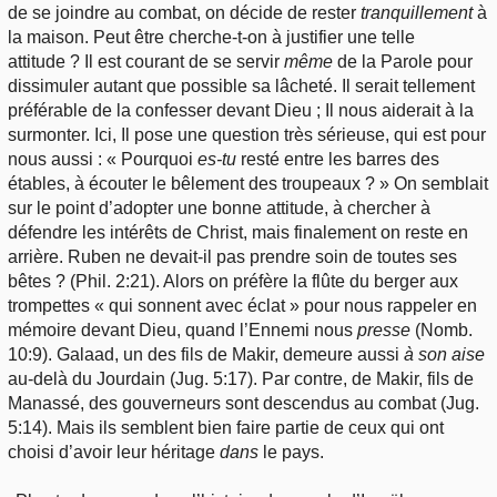
de se joindre au combat, on décide de rester
tranquillement
à
la maison. Peut être cherche-t-on à justifier une telle
attitude ? Il est courant de se servir
même
de la Parole pour
dissimuler autant que possible sa lâcheté. Il serait tellement
préférable de la confesser devant Dieu ; Il nous aiderait à la
surmonter. Ici, Il pose une question très sérieuse, qui est pour
nous aussi : « Pourquoi
es-tu
resté entre les barres des
étables, à écouter le bêlement des troupeaux ? » On semblait
sur le point d’adopter une bonne attitude, à chercher à
défendre les intérêts de Christ, mais finalement on reste en
arrière. Ruben ne devait-il pas prendre soin de toutes ses
bêtes ? (Phil. 2:21). Alors on préfère la flûte du berger aux
trompettes « qui sonnent avec éclat » pour nous rappeler en
mémoire devant Dieu, quand l’Ennemi nous
presse
(Nomb.
10:9). Galaad, un des fils de Makir, demeure aussi
à son aise
au-delà du Jourdain (Jug. 5:17). Par contre, de Makir, fils de
Manassé, des gouverneurs sont descendus au combat (Jug.
5:14). Mais ils semblent bien faire partie de ceux qui ont
choisi d’avoir leur héritage
dans
le pays.