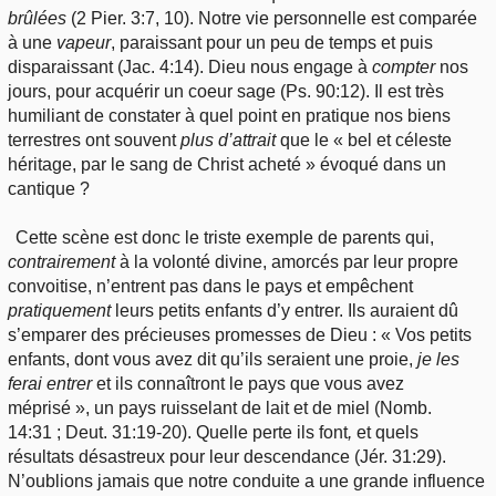
brûlées
(2 Pier. 3:7, 10). Notre vie personnelle est comparée
à une
vapeur
, paraissant pour un peu de temps et puis
disparaissant (Jac. 4:14). Dieu nous engage à
compter
nos
jours, pour acquérir un coeur sage (Ps. 90:12). Il est très
humiliant de constater à quel point en pratique nos biens
terrestres ont souvent
plus
d’attrait
que le « bel et céleste
héritage, par le sang de Christ acheté » évoqué dans un
cantique ?
Cette scène est donc le triste exemple de parents qui,
contrairement
à la volonté divine, amorcés par leur propre
convoitise, n’entrent pas dans le pays et empêchent
pratiquement
leurs petits enfants d’y entrer. Ils auraient dû
s’emparer des précieuses promesses de Dieu : « Vos petits
enfants, dont vous avez dit qu’ils seraient une proie,
je les
ferai entrer
et ils connaîtront le pays que vous avez
méprisé », un pays ruisselant de lait et de miel (Nomb.
14:31 ; Deut. 31:19-20). Quelle perte ils font
,
et quels
résultats désastreux pour leur descendance (Jér. 31:29).
N’oublions jamais que notre conduite a une grande influence