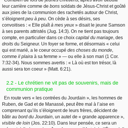
leur carrière comme de
bons
soldats de Jésus-Christ et goûté
aux joies de la communion des rachetés autour de Christ,
s’éloignent
peu à peu
. On cède à ses désirs, ses
convoitises : « Elle plaît
à mes yeux
» disait le jeune Samson
à ses parents attristés (Jug. 14:3). On ne tient pas toujours
compte, en particulier dans ce choix
capital du mariage
, des
droits
du Seigneur. Un foyer se forme, et désormais « celui
qui est marié, a le coeur occupé
des choses du monde
,
comme
il plaira
à sa femme » — ou elle à son mari (1 Cor.
7:32-34). Nous sommes avertis : « Là où est ton trésor, là
aussi sera ton coeur » (Matt. 6:21).
2.2 - Le chrétien ne vit pas de souvenirs, mais de
communion pratique
En route vers « les contrées du Jourdain », les hommes de
Ruben, de Gad et de Manassé, peut être mal à l’aise en
comprenant qu’ils s’éloignent de leurs frères, décident de
bâtir
au bord du Jourdain
, un autel de « grande apparence »,
visible de loin
(Jos. 22:10). Dans leur pensée, ce sera un