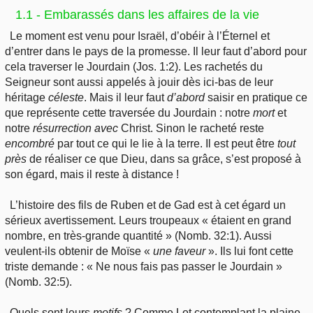
1.1 - Embarassés dans les affaires de la vie
Le moment est venu pour Israël, d’obéir à l’Éternel et
d’entrer dans le pays de la promesse. Il leur faut d’abord pour
cela traverser le Jourdain (Jos. 1:2). Les rachetés du
Seigneur sont aussi appelés à jouir dès ici-bas de leur
héritage
céleste
. Mais il leur faut
d’abord
saisir en pratique ce
que représente cette traversée du Jourdain : notre
mort
et
notre
résurrection
avec
Christ. Sinon le racheté reste
encombré
par tout ce qui le lie à la terre. Il est peut être
tout
près
de réaliser ce que Dieu, dans sa grâce, s’est proposé à
son égard, mais il reste à distance !
L’histoire des fils de Ruben et de Gad est à cet égard un
sérieux avertissement. Leurs troupeaux « étaient en grand
nombre, en très-grande quantité » (Nomb. 32:1). Aussi
veulent-ils obtenir de Moïse «
une faveur
». Ils
lui font cette
triste demande : « Ne nous fais pas passer le Jourdain »
(Nomb. 32:5).
Quels sont leurs
motifs
? Comme Lot contemplant la plaine