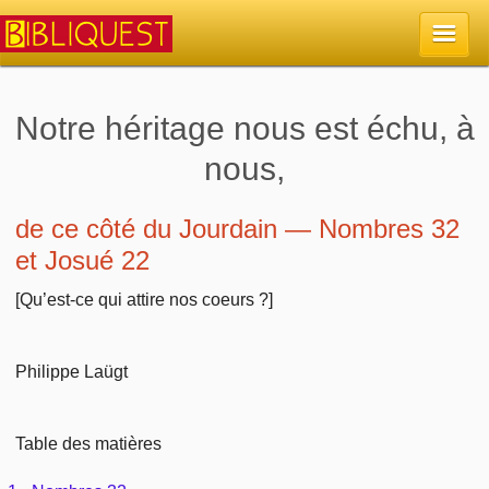
Accueil
Notre héritage nous est échu, à
nous,
La Bible
Retour à l'accueil
de ce côté du Jourdain — Nombres 32
Sujets
et Josué 22
Quoi de neuf sur Bibliquest
Lisez la Bible
Commentaires
[Qu’est-ce qui attire nos coeurs ?]
Sujets d'actualité
Écoutez la Bible
Tous les sujets
Recherche
Philippe Laügt
Librairies, éditeurs
Rechercher (concordance)
Dieu
Études et commentaires par passage
En bref
Table des matières
Autres sites chrétiens
Au sujet de la Bible
La Bible
Personnages bibliques
Rechercher dans le site