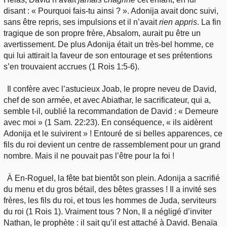
disant : « Pourquoi fais-tu ainsi ? ». Adonija avait donc suivi,
sans être repris, ses impulsions et il n’avait
rien
appris
. La fin
tragique de son propre frère, Absalom, aurait pu être un
avertissement. De plus Adonija était un très-bel homme, ce
qui lui attirait la faveur de son entourage et ses prétentions
s’en trouvaient accrues (1 Rois 1:5-6).
Il confère avec l’astucieux Joab, le propre neveu de David,
chef de son armée, et avec Abiathar, le sacrificateur, qui a,
semble t-il, oublié la recommandation de David : « Demeure
avec moi » (1 Sam. 22:23). En conséquence, « ils aidèrent
Adonija et le suivirent » ! Entouré de si belles apparences, ce
fils du roi devient un centre de rassemblement pour un grand
nombre. Mais il ne pouvait pas l’être pour la foi !
À En-Roguel, la fête bat bientôt son plein. Adonija a sacrifié
du menu et du gros bétail, des bêtes grasses ! Il a invité ses
frères, les fils du roi, et tous les hommes de Juda, serviteurs
du roi (1 Rois 1). Vraiment tous ? Non, Il a négligé d’inviter
Nathan, le prophète : il sait qu’il est attaché à David. Benaïa