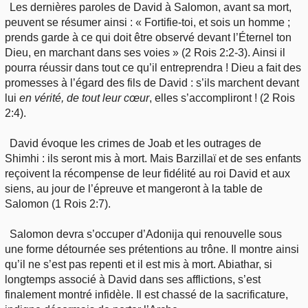
Les dernières paroles de David à Salomon, avant sa mort,
peuvent se résumer ainsi : « Fortifie-toi, et sois un homme ;
prends garde à ce qui doit être observé devant l’Éternel ton
Dieu, en marchant dans ses voies » (2 Rois 2:2-3). Ainsi il
pourra réussir dans tout ce qu’il entreprendra ! Dieu a fait des
promesses à l’égard des fils de David : s’ils marchent devant
lui
en
vérité, de tout leur cœur
, elles s’accompliront ! (2 Rois
2:4).
David évoque les crimes de Joab et les outrages de
Shimhi : ils seront mis à mort. Mais Barzillaï et de ses enfants
reçoivent la récompense de leur fidélité au roi David et aux
siens, au jour de l’épreuve et mangeront à la table de
Salomon (1 Rois 2:7).
Salomon devra s’occuper d’Adonija qui renouvelle sous
une forme détournée ses prétentions au trône. Il montre ainsi
qu’il ne s’est pas repenti et il est mis à mort. Abiathar, si
longtemps associé à David dans ses afflictions, s’est
finalement montré infidèle. Il est chassé de la sacrificature,