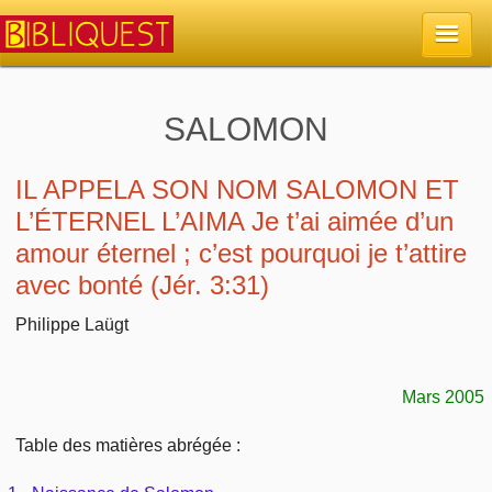
Accueil
SALOMON
La Bible
IL APPELA SON NOM SALOMON ET
L’ÉTERNEL L’AIMA Je t’ai aimée d’un
Retour à l'accueil
Sujets
amour éternel ; c’est pourquoi je t’attire
avec bonté (Jér. 3:31)
Quoi de neuf sur Bibliquest
Lisez la Bible
Commentaires
Philippe Laügt
Sujets d'actualité
Écoutez la Bible
Tous les sujets
Recherche
Librairies, éditeurs
Mars 2005
Rechercher (concordance)
Dieu
Études et commentaires par passage
En bref
Table des matières abrégée :
Autres sites chrétiens
Au sujet de la Bible
La Bible
Personnages bibliques
Rechercher dans le site