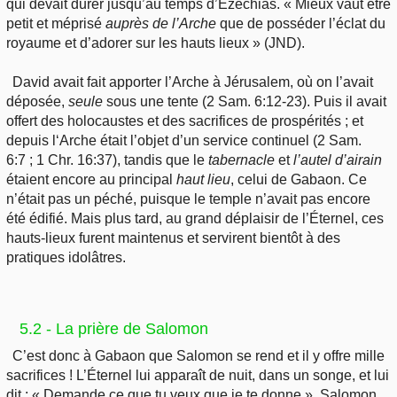
qui devait durer jusqu’au temps d’Ézéchias. « Mieux vaut être
petit et méprisé
auprès
de l’Arche
que de posséder l’éclat du
royaume et d’adorer sur les hauts lieux » (JND).
David avait fait apporter l’Arche à Jérusalem, où on l’avait
déposée,
seule
sous une tente (2 Sam. 6:12-23). Puis il avait
offert des holocaustes et des sacrifices de prospérités ; et
depuis l‘Arche était l’objet d’un service continuel (2 Sam.
6:7 ; 1 Chr. 16:37), tandis que le
tabernacle
et
l’autel
d’airain
étaient encore au principal
haut lieu
, celui de Gabaon. Ce
n’était pas un péché, puisque le temple n’avait pas encore
été édifié. Mais plus tard, au grand déplaisir de l’Éternel, ces
hauts-lieux furent maintenus et servirent bientôt à des
pratiques idolâtres.
5.2 - La prière de Salomon
C’est donc à Gabaon que Salomon se rend et il y offre mille
sacrifices ! L’Éternel lui apparaît de nuit, dans un songe, et lui
dit : « Demande ce que tu veux que je te donne ». Salomon