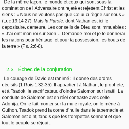
De la même façon, le monde et ceux qui sont sous la
domination de l’Adversaire ont rejeté et rejettent Christ et les
siens : « Nous ne voulons pas que Celui-ci règne sur nous »
(Luc 19:14 27). Mais
la
Parole
, dont Nathan est ici le
dépositaire, demeure. Les conseils de Dieu sont immuables :
« J’ai oint mon roi sur Sion… Demande-moi et je te donnerai
les nations pour héritage, et pour ta possession, les bouts de
la terre » (Ps. 2:6-8).
2.3 - Échec de la conjuration
Le courage de David est ranimé : il donne des ordres
décisifs (1 Rois 1:32-35). Il appartient à Nathan, le prophète,
et à Tsadok, le sacrificateur, d’oindre Salomon sur Israël. La
conduite de Salomon est en réel contraste avec celle
Adonija. On le fait monter sur la mule royale, on le mène à
Guihon. Tsadok prend la corne d’huile dans le tabernacle et
Salomon est oint, tandis que les trompettes sonnent et que
tout le peuple se réjouit.