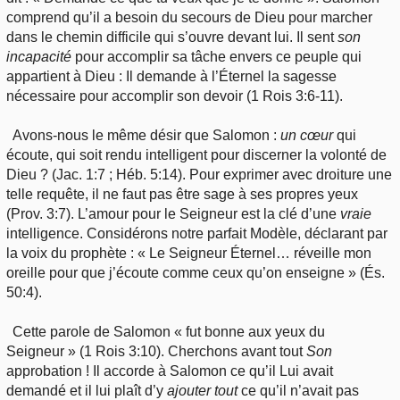
comprend qu’il a besoin du secours de Dieu pour marcher
dans le chemin difficile qui s’ouvre devant lui. Il sent
son
incapacité
pour accomplir sa tâche envers ce peuple qui
appartient à Dieu : Il demande à l’Éternel la sagesse
nécessaire pour accomplir son devoir (1 Rois 3:6-11).
Avons-nous le même désir que Salomon :
un
cœur
qui
écoute, qui soit rendu intelligent pour discerner la volonté de
Dieu ? (Jac. 1:7 ; Héb. 5:14). Pour exprimer avec droiture une
telle requête, il ne faut pas être sage à ses propres yeux
(Prov. 3:7). L’amour pour le Seigneur est la clé d’une
vraie
intelligence. Considérons notre parfait Modèle, déclarant par
la voix du prophète : « Le Seigneur Éternel… réveille mon
oreille pour que j’écoute comme ceux qu’on enseigne » (És.
50:4).
Cette parole de Salomon « fut bonne aux yeux du
Seigneur » (1 Rois 3:10). Cherchons avant tout
Son
approbation ! Il accorde à Salomon ce qu’il Lui avait
demandé et il lui plaît d’y
ajouter
tout
ce qu’il n’avait pas