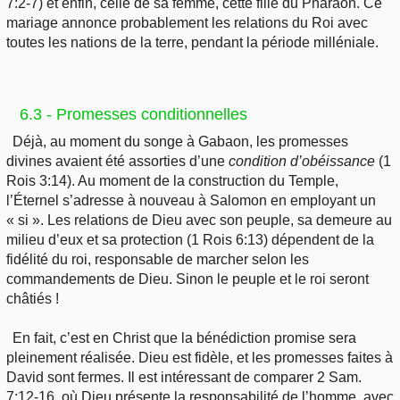
7:2-7) et enfin, celle de sa femme, cette fille du Pharaon. Ce
mariage annonce probablement les relations du Roi avec
toutes les nations de la terre, pendant la période milléniale.
6.3 - Promesses conditionnelles
Déjà, au moment du songe à Gabaon, les promesses
divines avaient été assorties d’une
condition
d’obéissance
(1
Rois 3:14). Au moment de la construction du Temple,
l’Éternel s’adresse à nouveau à Salomon en employant un
« si ». Les relations de Dieu avec son peuple, sa demeure au
milieu d’eux et sa protection (1 Rois 6:13) dépendent de la
fidélité du roi, responsable de marcher selon les
commandements de Dieu. Sinon le peuple et le roi seront
châtiés !
En fait, c’est en Christ que la bénédiction promise sera
pleinement réalisée. Dieu est fidèle, et les promesses faites à
David sont fermes. Il est intéressant de comparer 2 Sam.
7:12-16, où Dieu présente la responsabilité de l’homme, avec