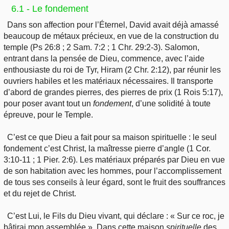
6.1 - Le fondement
Dans son affection pour l’Éternel, David avait déjà amassé
beaucoup de métaux précieux, en vue de la construction du
temple (Ps 26:8 ; 2 Sam. 7:2 ; 1 Chr. 29:2-3). Salomon,
entrant dans la pensée de Dieu, commence, avec l’aide
enthousiaste du roi de Tyr, Hiram (2 Chr. 2:12), par réunir les
ouvriers habiles et les matériaux nécessaires. Il transporte
d’abord de grandes pierres, des pierres de prix (1 Rois 5:17),
pour poser avant tout un
fondement
, d’une solidité à toute
épreuve, pour le Temple.
C’est ce que Dieu a fait pour sa maison spirituelle : le seul
fondement c’est Christ, la maîtresse pierre d’angle (1 Cor.
3:10-11 ; 1 Pier. 2:6). Les matériaux préparés par Dieu en vue
de son habitation avec les hommes, pour l’accomplissement
de tous ses conseils à leur égard, sont le fruit des souffrances
et du rejet de Christ.
C’est Lui, le Fils du Dieu vivant, qui déclare : « Sur ce roc, je
bâtirai mon assemblée ». Dans cette maison
spirituelle
des