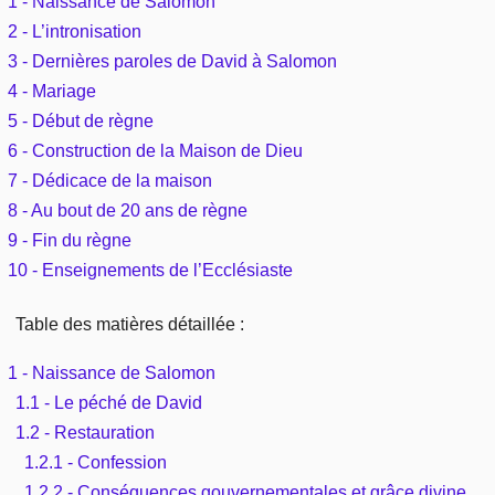
1 - Naissance de Salomon
Outils
Études et commentaires par passage
2 - L’intronisation
L'Évangile, le Salut
Édification
Sujets de A à Z
3 - Dernières paroles de David à Salomon
Sommaires
Paramètres
Versets Classés
Mort, résurrection
4 - Mariage
Commentaires journaliers
Ouvrages de A à Z
Aperçus Livres de la Bible
5 - Début de règne
Lecture Journalière
L'Église, l'Assemblée
6 - Construction de la Maison de Dieu
COURS Bibliques - GUIDES de lecture
Auteurs de A à Z
Autres FAQ
7 - Dédicace de la maison
Prophétie
8 - Au bout de 20 ans de règne
Pour débuter
Rechercher dans la Bible
9 - Fin du règne
Sanctification
10 - Enseignements de l’Ecclésiaste
Études et commentaires par passage
Vie pratique
Table des matières détaillée :
Dictionnaires bibliques
Mariage, famille
1 - Naissance de Salomon
1.1 - Le péché de David
Sujets de A à Z
1.2 - Restauration
1.2.1 - Confession
1.2.2 - Conséquences gouvernementales et grâce divine