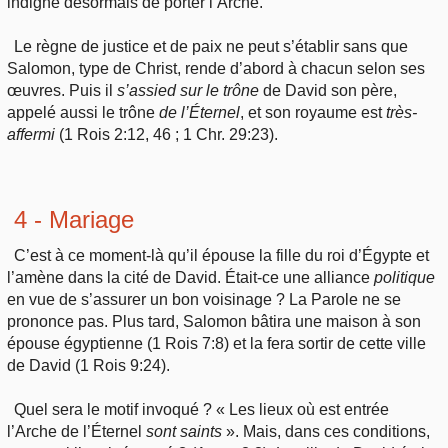
indigne désormais de porter l’Arche.
Le règne de justice et de paix ne peut s’établir sans que
Salomon, type de Christ, rende d’abord à chacun selon ses
œuvres. Puis il
s’assied
sur le trône
de David son père,
appelé aussi le trône
de
l’Éternel
, et son royaume est
très
-
affermi
(1 Rois 2:12, 46 ; 1 Chr. 29:23).
4 - Mariage
C’est à ce moment-là qu’il épouse la fille du roi d’Égypte et
l’amène dans la cité de David. Était-ce une alliance
politique
en vue de s’assurer un bon voisinage ? La Parole ne se
prononce pas. Plus tard, Salomon bâtira une maison à son
épouse égyptienne (1 Rois 7:8) et la fera sortir de cette ville
de David (1 Rois 9:24).
Quel sera le motif invoqué ? « Les lieux où est entrée
l’Arche de l’Éternel
sont
saints
». Mais, dans ces conditions,