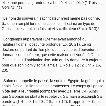
et le loue pour sa grandeur, sa bonté et sa fidélité (1 Rois
8:23-24, 27).
Le nom du souverain sacrificateur n’est même pas donné.
Salomon remplit lui-même cet office : il est ici un type de
Christ, qui est tout à la fois roi et sacrificateur (Zach. 6:13) !
Longtemps auparavant l’Éternel avait annoncé qu’il
habiterait dans l’obscurité profonde (Ex. 20:21). Le roi
déclare en parlant du Temple, qui n’avait pas d’ouvertures
donnant sur l’extérieur, que cette maison est vouée à Dieu.
C’est un lieu d’habitation fixe, afin qu’Il y demeure à toujours,
pour que son Nom y soit à jamais (1 Rois 8:12 ; 2 Chr. 7:16,
20).
Salomon rappelle le passé, la sortie d’Égypte, la grâce qui a
choisi David, l’alliance et les promesses. Le temps qui passe
n’ôte rien à leur réalité (comparer avec 2 Pierre 3:4). Ainsi
que Salomon se plaît à le répéter : « Sa main a accompli Sa
parole » (1 Rois 8:15, 20 ; 2 Sam. 7:12). Il rappelle : «
Tu
as