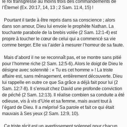
le roi transgresse au moins trois des commandements de
l’Éternel (Ex. 20:17, 14, 13 ; 2 Sam. 11:4, 15) !
Pourtant il tarde à être repris dans sa conscience ; alors
dans son amour, Dieu lui envoie le prophète Nathan. La
touchante parabole de la brebis volée (2 Sam. 12:1-4) est
propre à toucher le cœur de celui qui a commencé sa vie
comme berger. Elle va l’aider à mesurer l’horreur de sa faute.
Mais d’abord il ne se reconnaît pas, et se montre sans pitié
pour l’homme riche (2 Sam. 12:5-6). Alors le doigt de Dieu le
désigne avec solennité : « Tu es cet homme » ! La triste
affaire est, sans ménagement, entièrement découverte. Dieu
lui rappelle en outre ce que Sa grâce a déjà fait pour lui (2
Sam. 12:7-8). Il s’ensuit chez David une profonde conviction
de péché (2 Sam. 12:13). Il réalise combien sa conduite a été
odieuse, vis à vis d’Urie et sa femme, mais avant tout à
l’égard de Dieu. Il a
méprisé
Sa parole et fait ce qui était
mauvais à Ses yeux (2 Sam. 12:9, 10).
Ce triste récit est un avertissement solennel pour chacun.