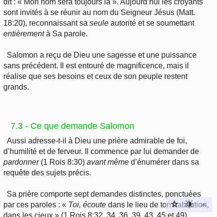
dit : « Mon nom sera toujours là ». Aujourd’hui les croyants
sont invités à se réunir au nom du Seigneur Jésus (Matt.
18:20), reconnaissant sa
seule
autorité et se soumettant
entièrement
à Sa parole.
Salomon a reçu de Dieu une sagesse et une puissance
sans précédent. Il est entouré de magnificence, mais il
réalise que ses besoins et ceux de son peuple restent
grands.
7.3 - Ce que demande Salomon
Aussi adresse-t-il à Dieu une prière admirable de foi,
d’humilité et de ferveur. Il commence par lui demander de
pardonner
(1 Rois 8:30)
avant
même
d’énumérer dans sa
requête des sujets précis.
Sa prière comporte sept demandes distinctes, ponctuées
par ces paroles : «
Toi
, écoute
dans le lieu de ton habitation,
dans les cieux » (1 Rois 8:32, 34, 36, 39, 43, 45 et 49).