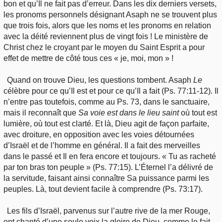
bon et qu’Il ne fait pas d’erreur. Dans les dix derniers versets,
les pronoms personnels désignant Asaph ne se trouvent plus
que trois fois, alors que les noms et les pronoms en relation
avec la déité reviennent plus de vingt fois ! Le ministère de
Christ chez le croyant par le moyen du Saint Esprit a pour
effet de mettre de côté tous ces « je, moi, mon » !
Quand on trouve Dieu, les questions tombent. Asaph
Le
célèbre pour ce qu’Il est et pour ce qu’Il a fait (Ps. 77:11-12). Il
n’entre pas toutefois, comme au Ps. 73, dans le sanctuaire,
mais il reconnaît que
Sa voie est dans le lieu saint
où tout est
lumière, où tout est clarté. Et là, Dieu agit de façon parfaite,
avec droiture, en opposition avec les voies détournées
d’Israël et de l’homme en général. Il a fait des merveilles
dans le passé et Il en fera encore et toujours. « Tu as racheté
par ton bras ton peuple » (Ps. 77:15). L’Éternel l’a délivré de
la servitude, faisant ainsi connaître Sa puissance parmi les
peuples. Là, tout devient facile à comprendre (Ps. 73:17).
Les fils d’Israël, parvenus sur l’autre rive de la mer Rouge,
ont chanté d’une seule voix la gloire de Dieu, comme le fait