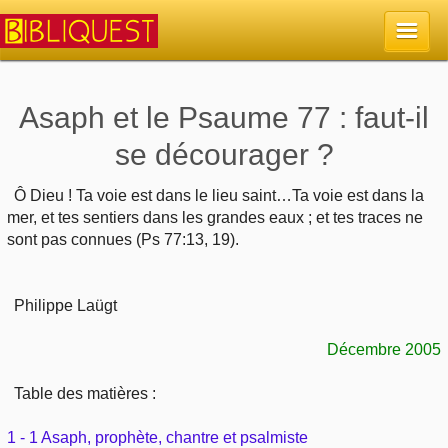
Accueil
Asaph et le Psaume 77 : faut-il
se décourager ?
La Bible
Ô Dieu ! Ta voie est dans le lieu saint…Ta voie est dans la
Retour à l'accueil
Sujets
mer, et tes sentiers dans les grandes eaux ; et tes traces ne
sont pas connues (Ps 77:13, 19).
Quoi de neuf sur Bibliquest
Lisez la Bible
Commentaires
Philippe Laügt
Sujets d'actualité
Écoutez la Bible
Tous les sujets
Recherche
Décembre 2005
Librairies, éditeurs
Rechercher (concordance)
Dieu
Études et commentaires par passage
En bref
Table des matières :
Autres sites chrétiens
Au sujet de la Bible
La Bible
Personnages bibliques
1 - 1 Asaph, prophète, chantre et psalmiste
Rechercher dans le site