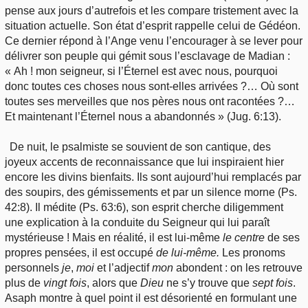
pense aux jours d’autrefois et les compare tristement avec la
situation actuelle. Son état d’esprit rappelle celui de Gédéon.
Ce dernier répond à l’Ange venu l’encourager à se lever pour
délivrer son peuple qui gémit sous l’esclavage de Madian :
« Ah ! mon seigneur, si l’Éternel est avec nous, pourquoi
donc toutes ces choses nous sont-elles arrivées ?… Où sont
toutes ses merveilles que nos pères nous ont racontées ?…
Et maintenant l’Éternel nous a abandonnés » (Jug. 6:13).
De nuit, le psalmiste se souvient de son cantique, des
joyeux accents de reconnaissance que lui inspiraient hier
encore les divins bienfaits. Ils sont aujourd’hui remplacés par
des soupirs, des gémissements et par un silence morne (Ps.
42:8). Il médite (Ps. 63:6), son esprit cherche diligemment
une explication à la conduite du Seigneur qui lui paraît
mystérieuse ! Mais en réalité, il est lui-même
le
centre
de ses
propres pensées, il est occupé
de lui-même.
Les pronoms
personnels
je
,
moi
et l’adjectif
mon
abondent : on les retrouve
plus de
vingt fois
, alors que
Dieu
ne s’y trouve que
sept fois
.
Asaph montre à quel point il est désorienté en formulant une