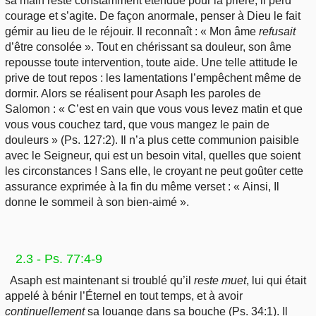
sa main reste constamment étendue pour la prière, il perd
courage et s’agite. De façon anormale, penser à Dieu le fait
gémir au lieu de le réjouir. Il reconnaît : « Mon âme
refusait
d’être consolée ». Tout en chérissant sa douleur, son âme
repousse toute intervention, toute aide. Une telle attitude le
prive de tout repos : les lamentations l’empêchent même de
dormir. Alors se réalisent pour Asaph les paroles de
Salomon : « C’est en vain que vous vous levez matin et que
vous vous couchez tard, que vous mangez le pain de
douleurs » (Ps. 127:2). Il n’a plus cette communion paisible
avec le Seigneur, qui est un besoin vital, quelles que soient
les circonstances ! Sans elle, le croyant ne peut goûter cette
assurance exprimée à la fin du même verset : « Ainsi, Il
donne le sommeil à son bien-aimé ».
2.3 - Ps. 77:4-9
Asaph est maintenant si troublé qu’il
reste muet
, lui qui était
appelé à bénir l’Éternel en tout temps, et à avoir
continuellement
sa louange dans sa bouche (Ps. 34:1). Il