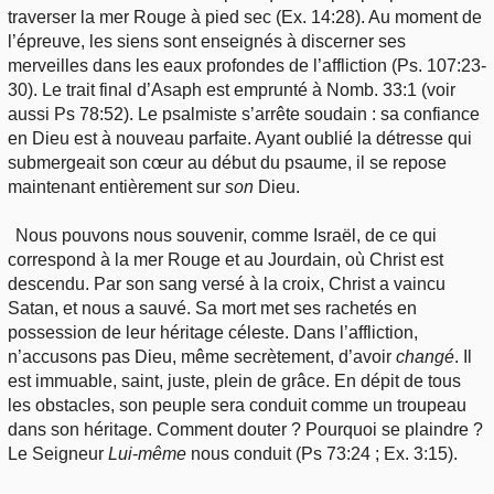
traverser la mer Rouge à pied sec (Ex. 14:28). Au moment de
l’épreuve, les siens sont enseignés à discerner ses
merveilles dans les eaux profondes de l’affliction (Ps. 107:23-
30). Le trait final d’Asaph est emprunté à Nomb. 33:1 (voir
aussi Ps 78:52). Le psalmiste s’arrête soudain : sa confiance
en Dieu est à nouveau parfaite. Ayant oublié la détresse qui
submergeait son cœur au début du psaume, il se repose
maintenant entièrement sur
son
Dieu.
Nous pouvons nous souvenir, comme Israël, de ce qui
correspond à la mer Rouge et au Jourdain, où Christ est
descendu. Par son sang versé à la croix, Christ a vaincu
Satan, et nous a sauvé. Sa mort met ses rachetés en
possession de leur héritage céleste. Dans l’affliction,
n’accusons pas Dieu, même secrètement, d’avoir
changé
. Il
est immuable, saint, juste, plein de grâce. En dépit de tous
les obstacles, son peuple sera conduit comme un troupeau
dans son héritage. Comment douter ? Pourquoi se plaindre ?
Le Seigneur
Lui
-
même
nous conduit (Ps 73:24 ; Ex. 3:15).