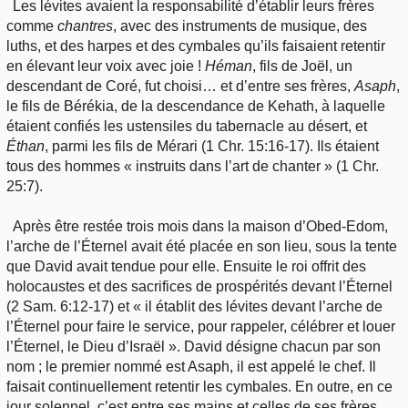
Les lévites avaient la responsabilité d’établir leurs frères
comme
chantres
, avec des instruments de musique, des
luths, et des harpes et des cymbales qu’ils faisaient retentir
en élevant leur voix avec joie !
Héman
, fils de Joël, un
descendant de Coré, fut choisi… et d’entre ses frères,
Asaph
,
le fils de Bérékia, de la descendance de Kehath, à laquelle
étaient confiés les ustensiles du tabernacle au désert, et
Éthan
, parmi les fils de Mérari (1 Chr. 15:16-17). Ils étaient
tous des hommes « instruits dans l’art de chanter » (1 Chr.
25:7).
Après être restée trois mois dans la maison d’Obed-Edom,
l’arche de l’Éternel avait été placée en son lieu, sous la tente
que David avait tendue pour elle. Ensuite le roi offrit des
holocaustes et des sacrifices de prospérités devant l’Éternel
(2 Sam. 6:12-17) et « il établit des lévites devant l’arche de
l’Éternel pour faire le service, pour rappeler, célébrer et louer
l’Éternel, le Dieu d’Israël ». David désigne chacun par son
nom ; le premier nommé est Asaph, il est appelé le chef. Il
faisait continuellement retentir les cymbales. En outre, en ce
jour solennel, c’est entre ses mains et celles de ses frères