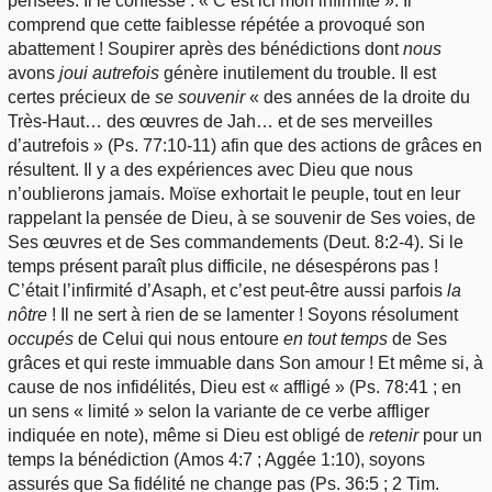
pensées. Il le confesse : « C’est ici mon infirmité ». Il
comprend que cette faiblesse répétée a provoqué son
abattement ! Soupirer après des bénédictions dont
nous
avons
joui
autrefois
génère inutilement du trouble. Il est
certes précieux de
se souvenir
« des années de la droite du
Très-Haut… des œuvres de Jah… et de ses merveilles
d’autrefois » (Ps. 77:10-11) afin que des actions de grâces en
résultent. Il y a des expériences avec Dieu que nous
n’oublierons jamais. Moïse exhortait le peuple, tout en leur
rappelant la pensée de Dieu, à se souvenir de Ses voies, de
Ses œuvres et de Ses commandements (Deut. 8:2-4). Si le
temps présent paraît plus difficile, ne désespérons pas !
C’était l’infirmité d’Asaph, et c’est peut-être aussi parfois
la
nôtre
! Il ne sert à rien de se lamenter ! Soyons résolument
occupés
de Celui qui nous entoure
en tout temps
de Ses
grâces et qui reste immuable dans Son amour ! Et même si, à
cause de nos infidélités, Dieu est « affligé » (Ps. 78:41 ; en
un sens « limité » selon la variante de ce verbe affliger
indiquée en note), même si Dieu est obligé de
retenir
pour un
temps la bénédiction (Amos 4:7 ; Aggée 1:10), soyons
assurés que Sa fidélité ne change pas (Ps. 36:5 ; 2 Tim.