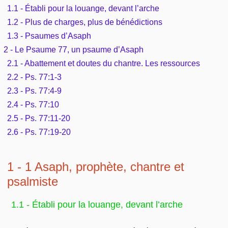
Outils
1.1 - Établi pour la louange, devant l’arche
Études et commentaires par passage
L'Évangile, le Salut
Édification
1.2 - Plus de charges, plus de bénédictions
Sujets de A à Z
Sommaires
Paramètres
1.3 - Psaumes d’Asaph
Versets Classés
Mort, résurrection
Commentaires journaliers
2 - Le Psaume 77, un psaume d’Asaph
Ouvrages de A à Z
Aperçus Livres de la Bible
Lecture Journalière
2.1 - Abattement et doutes du chantre. Les ressources
L'Église, l'Assemblée
COURS Bibliques - GUIDES de lecture
Auteurs de A à Z
2.2 - Ps. 77:1-3
Autres FAQ
2.3 - Ps. 77:4-9
Prophétie
Pour débuter
Rechercher dans la Bible
2.4 - Ps. 77:10
2.5 - Ps. 77:11-20
Sanctification
Études et commentaires par passage
2.6 - Ps. 77:19-20
Vie pratique
Dictionnaires bibliques
1 - 1 Asaph, prophète, chantre et
Mariage, famille
psalmiste
Sujets de A à Z
1.1 - Établi pour la louange, devant l’arche