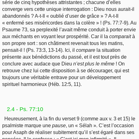
série de cinq hypothèses attristantes ; chacune d’elles
converge vers cette unique interrogation : Dieu nous aurait-il
abandonnés ? A-t-Il « oublié d’user de grâce » ? A-t-Il
« enfermé ses miséricordes dans la colère » ! (Ps. 77:7-9). Au
Psaume 73, sa perplexité l’avait même conduit à porter envie
aux méchants en voyant leur prospérité. Car il la
comparait
à
son propre sort : son châtiment revenait tous les matins,
pensait-il ! (Ps. 73:3, 13-14). Ici, il
compare
la situation
présente aux bénédictions du passé, et il est tout près de
conclure avec audace que Dieu
n’est plus
le même
! On
retrouve chez lui cette disposition à se décourager, qui est
toujours une véritable entrave pour un développement
spirituel harmonieux (Héb. 12:5, 11).
2.4 - Ps. 77:10
Heureusement, à la fin du verset 9 (comme aux v. 3 et 15) le
psalmiste marque une
pause
, un « Sélah ». C’est l’occasion
pour Asaph de réaliser subitement qu’il s’est égaré dans ses