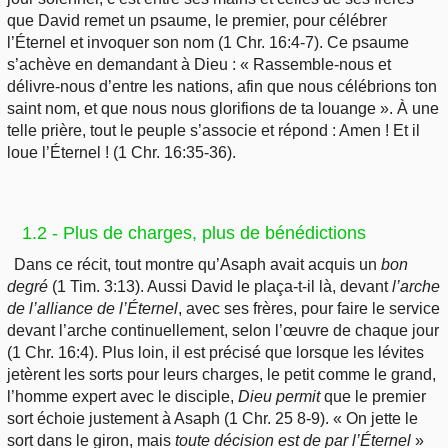
que David remet un psaume, le premier, pour célébrer
l’Éternel et invoquer son nom (1 Chr. 16:4-7). Ce psaume
s’achève en demandant à Dieu : « Rassemble-nous et
délivre-nous d’entre les nations, afin que nous célébrions ton
saint nom, et que nous nous glorifions de ta louange ». À une
telle prière, tout le peuple s’associe et répond : Amen ! Et il
loue l’Éternel ! (1 Chr. 16:35-36).
1.2 - Plus de charges, plus de bénédictions
Dans ce récit, tout montre qu’Asaph avait acquis un
bon
degré
(1 Tim. 3:13). Aussi David le plaça-t-il là, devant
l’arche
de l’alliance de l’Éternel
, avec ses frères, pour faire le service
devant l’arche continuellement, selon l’œuvre de chaque jour
(1 Chr. 16:4). Plus loin, il est précisé que lorsque les lévites
jetèrent les sorts pour leurs charges, le petit comme le grand,
l’homme expert avec le disciple,
Dieu permit
que le premier
sort échoie justement à Asaph (1 Chr. 25 8-9). « On jette le
sort dans le giron, mais
toute décision est de par l’Éternel
»