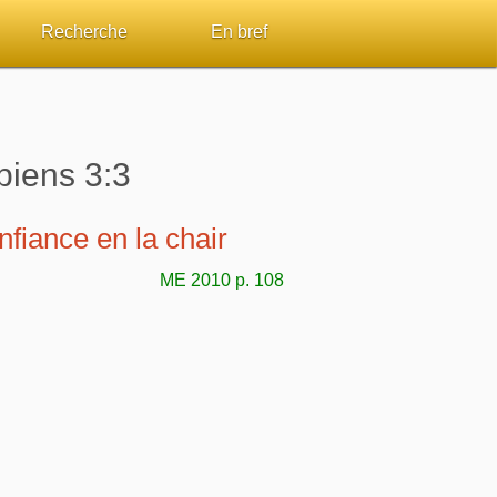
Recherche
En bref
par passage
Rechercher dans le site
Sommaires
Sujets de A à Z
Aperçus Livres de la Bible
piens 3:3
Ouvrages de A à Z
Autres FAQ
nfiance en la chair
s
Auteurs de A à Z
ME 2010 p. 108
ES de lecture
Rechercher dans la Bible
Études et commentaires par passage
Dictionnaires bibliques