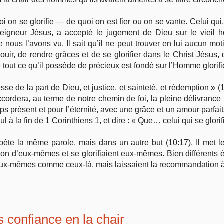
quoi on se glorifie — de quoi on est fier ou on se vante. Celui q
Seigneur Jésus, a accepté le jugement de Dieu sur le vieil h
ue nous l’avons vu. Il sait qu’il ne peut trouver en lui aucun motif
ouir, de rendre grâces et de se glorifier dans le Christ Jésus, q
e tout ce qu’il possède de pré­cieux est fondé sur l’Homme glorifi
sse de la part de Dieu, et justice, et sainteté, et rédemption » (
ccordera, au terme de notre chemin de foi, la pleine délivrance 
s présent et pour l’éternité, avec une grâce et un amour parfaits.
ul à la fin de 1 Corinthiens 1, et dire : « Que… celui qui se glorif
pète la même parole, mais dans un autre but (10:17). Il met l
n d’eux-mêmes et se glorifiaient eux-mêmes. Bien différents éta
x-mêmes comme ceux-là, mais laissaient la recommandation à leu
s confiance en la chair