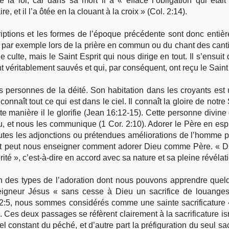
e la loi, car dans sa mort il a « effacé l’obligation qui était
, et il l’a ôtée en la clouant à la croix » (Col. 2:14).
criptions et les formes de l’époque précédente sont donc entièr
, par exemple lors de la prière en commun ou du chant des can
 culte, mais le Saint Esprit qui nous dirige en tout. Il s’ensuit
 véritablement sauvés et qui, par conséquent, ont reçu le Saint E
ois personnes de la déité. Son habitation dans les croyants est
 connaît tout ce qui est dans le ciel. Il connaît la gloire de notre
tte manière il le glo­rifie (Jean 16:12-15). Cette personne divin
 et nous les communique (1 Cor. 2:10). Adorer le Père en esprit
Toutes les adjonctions ou prétendues améliorations de l’homme p
prit peut nous enseigner comment adorer Dieu comme Père. « Dieu
érité », c’est-à-dire en accord avec sa nature et sa pleine révélat
en des types de l’adoration dont nous pouvons apprendre que
igneur Jésus « sans cesse à Dieu un sacri­fice de louanges, c
:5, nous sommes considérés comme une sainte sacrificature « po
 Ces deux passages se réfèrent clairement à la sacrificature is
el constant du péché, et d’autre part la préfiguration du seul s