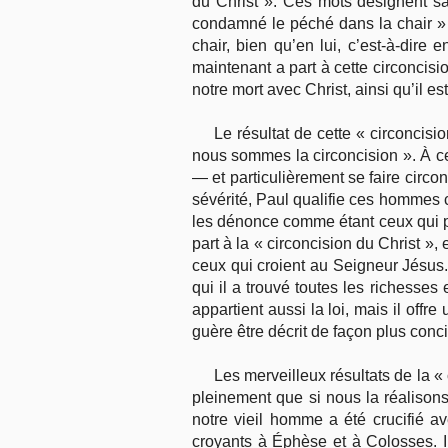
du Christ ». Ces mots désignent sa 
condamné le péché dans la chair » (
chair, bien qu’en lui, c’est-à-dire e
maintenant a part à cette circoncisi
notre mort avec Christ, ainsi qu’il es
Le résultat de cette « circoncisi
nous sommes la circoncision ». À cet
— et particulièrement se faire circon
sévérité, Paul qualifie ces hommes c
les dénonce comme étant ceux qui prop
part à la « circoncision du Christ », 
ceux qui croient au Seigneur Jésus. 
qui il a trouvé toutes les richesses
appartient aussi la loi, mais il offre
guère être décrit de façon plus conc
Les merveilleux résultats de la «
pleinement que si nous la réalisons
notre vieil homme a été crucifié 
croyants à Éphèse et à Colosses. Il