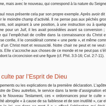
homme, mais avec le nouveau, qui correspond à la nature du Seign
aul nous présente cela par son propre exemple. Après avoir dit 
r le moindre champ d’activité. Il ne pense pas aux péchés gross
nts, soit aspirant à une position, à une instruction ou à que
 pour un Juif, il les avait possédées avant sa conversion ; m
qui l’empêchait de croître dans la connaissance du Christ et d
air se confie, il le considérait comme « une perte », et même c
’un Christ mort et ressuscité. Notre chair ne peut et ne veut r
its. Elle s’accroche aux choses de ce monde et ne peut pas s’é
 dont la circoncision est une figure (cf. Phil. 3:3-16; Col. 2:7-11).
culte par l’Esprit de Dieu
ements ou les explications de la première déclaration. L’apôtr
tre de Dieu autrefois, le service dans la tente d’assignation et
ans le Nouveau Testament, ces « ordonnances pour le culte 
 été abrogée « à cause de sa faiblesse et de son inutilité », car e