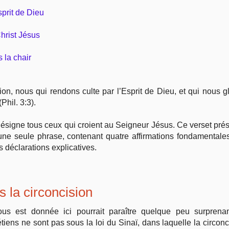
sprit de Dieu
Vie pratique
Christ Jésus
Mariage, famille
 la chair
Sujets de A à Z
n, nous qui rendons culte par l’Esprit de Dieu, et qui nous glo
Phil. 3:3).
ésigne tous ceux qui croient au Seigneur Jésus. Ce verset pré
d’une seule phrase, contenant quatre affirmations fondamentales
is déclarations explicatives.
 la circoncision
us est donnée ici pourrait paraître quelque peu surprenante
tiens ne sont pas sous la loi du Sinaï, dans laquelle la circon