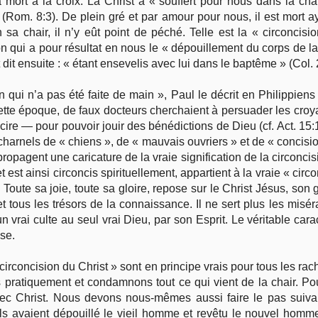
mort à la croix. Là Christ a « souffert pour nous dans la chair
Rom. 8:3). De plein gré et par amour pour nous, il est mort a
n sa chair, il n’y eût point de péché. Telle est la « circoncisi
on qui a pour résultat en nous le « dépouillement du corps de la 
t dit ensuite : « étant ensevelis avec lui dans le baptême » (Col. 
on qui n’a pas été faite de main », Paul le décrit en Philippiens
te époque, de faux docteurs cherchaient à persuader les croyants
cire — pour pouvoir jouir des bénédictions de Dieu (cf. Act. 15:
harnels de « chiens », de « mauvais ouvriers » et de « concision
agent une caricature de la vraie signification de la circoncision
et est ainsi circoncis spirituellement, appartient à la vraie « ci
Toute sa joie, toute sa gloire, repose sur le Christ Jésus, son
 et tous les trésors de la connaissance. Il ne sert plus les mi
 un vrai culte au seul vrai Dieu, par son Esprit. Le véritable car
ise.
 circoncision du Christ » sont en principe vrais pour tous les ra
 pratiquement et condamnons tout ce qui vient de la chair. Pour
avec Christ. Nous devons nous-mêmes aussi faire le pas suiva
s avaient dépouillé le vieil homme et revêtu le nouvel homme 