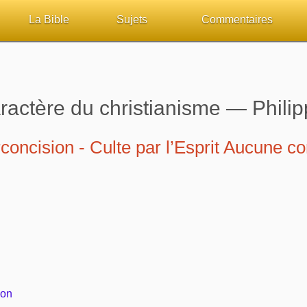
La Bible
Sujets
Commentaires
ueil
Lisez la Bible
Tous les sujets
Études et commentaires 
sur Bibliquest
Écoutez la Bible
Dieu
Personnages bibliques
aractère du christianisme — Philip
lité
Rechercher (concordance)
La Bible
Édification
irconcision - Culte par l’Esprit Aucune co
iteurs
Au sujet de la Bible
L'Évangile, le Salut
Commentaires journalier
chrétiens
Études et commentaires par passage
Mort, résurrection
COURS Bibliques - GUID
Versets Classés
L'Église, l'Assemblée
Pour débuter
Lecture Journalière
Prophétie
ion
Sanctification