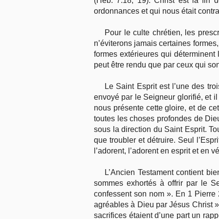
(Héb. 7:18, 19). Christ est la fin d
ordonnances et qui nous était contraire
Pour le culte chrétien, les pres
n’éviterons jamais certaines formes
formes extérieures qui déterminent le
peut être rendu que par ceux qui sont
Le Saint Esprit est l’une des tr
envoyé par le Seigneur glorifié, et il
nous présente cette gloire, et de ce
toutes les choses profondes de Dieu,
sous la direction du Saint Esprit. 
que troubler et détruire. Seul l’Es
l’adorent, l’adorent en esprit et en v
L’Ancien Testament contient bi
sommes exhortés à offrir par le Se
confessent son nom ». En 1 Pierre 2
agréables à Dieu par Jésus Christ ».
sacrifices étaient d’une part un rapp