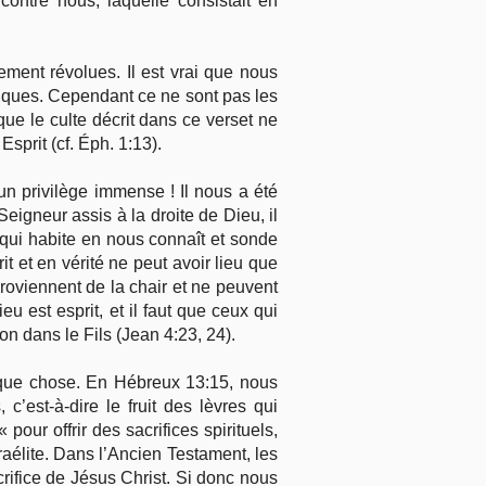
 contre nous, laquelle consistait en
ement révolues. Il est vrai que nous
tiques. Cependant ce ne sont pas les
 que le culte décrit dans ce verset ne
sprit (cf. Éph. 1:13).
 un privilège immense ! Il nous a été
 Seigneur assis à la droite de Dieu, il
e qui habite en nous connaît et sonde
 et en vérité ne peut avoir lieu que
roviennent de la chair et ne peuvent
 est esprit, et il faut que ceux qui
ion dans le Fils (Jean 4:23, 24).
lque chose. En Hébreux 13:15, nous
’est-à-dire le fruit des lèvres qui
ur offrir des sacrifices spirituels,
raélite. Dans l’Ancien Testament, les
acrifice de Jésus Christ. Si donc nous