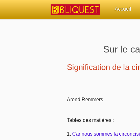
Accueil
Retour à l'acc
Quoi de neuf 
Sur le c
Sujets d'actua
Signification de la c
Librairies, éd
Autres sites 
Arend Remmers
Outils
Tables des matières :
Paramètres
1.
Car nous sommes la circoncis