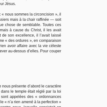
eur Jésus.
: « nous sommes la circoncision », il
iers mais à la chair raffi­née — soit
lque chose de semblable. Toutes ces
ais à cause du Christ, il les avait
e son excellence, il l’avait laissé
omme « des ordures », en comparaison
ien avoir affaire avec la vie céleste
lever au-dessus d’elles. Pour couper
e nous présente d’abord le caractère
 dans le temple était réglé par la loi
» sont appelées des « ordonnances
lle « n’a rien amené à la perfection »