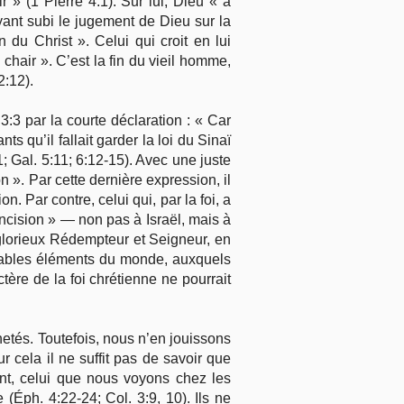
 » (1 Pierre 4:1). Sur lui, Dieu « a
yant subi le jugement de Dieu sur la
on du Christ ». Celui qui croit en lui
chair ». C’est la fin du vieil homme,
2:12).
 3:3 par la courte déclaration : « Car
 qu’il fallait garder la loi du Sinaï
1; Gal. 5:11; 6:12-15). Avec une juste
 ». Par cette dernière expression, il
. Par contre, celui qui, par la foi, a
rconcision » — non pas à Israël, mais à
 glorieux Rédempteur et Seigneur, en
sérables éléments du monde, auxquels
actère de la foi chrétienne ne pourrait
chetés. Toutefois, nous n’en jouissons
 cela il ne suffit pas de savoir que
nt, celui que nous voyons chez les
(Éph. 4:22-24; Col. 3:9, 10). Ils ne