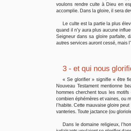
voulons rendre culte à Dieu en espr
accomplie. Dans la gloire, il sera d
Le culte est la partie la plus éle
quand il n’y aura plus aucune influ
Seigneur dans sa gloire parfaite, 
autres services auront cessé, mais l’a
3 - et qui nous glori
« Se glorifier » signifie « être
Nouveau Testament mentionne bea
hommes cherchent tous les motifs d
combien éphémères et vaines, ou même
l’habite. Cette mauvaise gloire peut
vanteries. Toute jactance (ou gloriol
Dans le domaine religieux, l’hom
judaïsants voulaient se glorifier dan