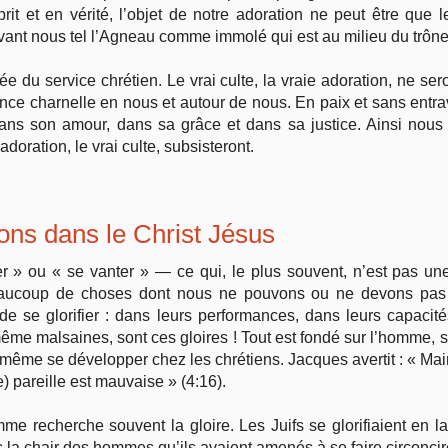
it et en vérité, l’objet de notre adoration ne peut être que 
evant nous tel l’Agneau comme immolé qui est au milieu du trône
vée du service chrétien. Le vrai culte, la vraie adoration, ne sero
ence charnelle en nous et autour de nous. En paix et sans entr
dans son amour, dans sa grâce et dans sa justice. Ainsi nous 
doration, le vrai culte, subsisteront.
fions dans le Christ Jésus
 fier » ou « se vanter » — ce qui, le plus souvent, n’est pas 
ucoup de choses dont nous ne pouvons ou ne devons pas no
e se glorifier : dans leurs performances, dans leurs capacités
 malsaines, sont ces gloires ! Tout est fondé sur l’homme, sur 
 même se développer chez les chrétiens. Jacques avertit : « Mai
e) pareille est mauvaise » (4:16).
me recherche souvent la gloire. Les Juifs se glorifiaient en la
s la chair des hommes qu’ils avaient amenés à se faire circoncire