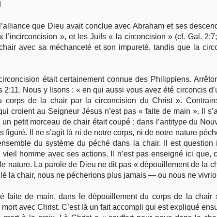
!
e l’alliance que Dieu avait conclue avec Abraham et ses descend
l’incirconcision », et les Juifs « la circoncision » (cf. Gal. 2:7
 chair avec sa méchanceté et son impureté, tandis que la circ
la circoncision était certainement connue des Philippiens. Arrê
:11. Nous y lisons : « en qui aussi vous avez été circoncis d’u
corps de la chair par la circoncision du Christ ». Contrair
ui croient au Seigneur Jésus n’est pas « faite de main ». Il s’ag
un petit morceau de chair était coupé ; dans l’antitype du Nouv
 figuré. Il ne s’agit là ni de notre corps, ni de notre nature 
ensemble du système du péché dans la chair. Il est question i
vieil homme avec ses actions. Il n’est pas enseigné ici que
eille nature. La parole de Dieu ne dit pas « dépouillement de la 
lé la chair, nous ne pécherions plus jamais — ou nous ne vivrion
té faite de main, dans le dépouillement du corps de la chair 
mort avec Christ. C’est là un fait accompli qui est expliqué ensu