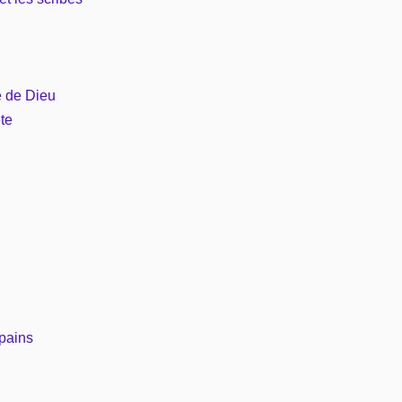
e de Dieu
te
 pains