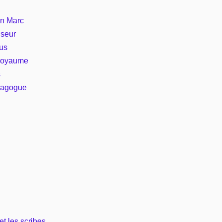
on Marc
Vie pratique
iseur
sus
Mariage, famille
 royaume
Sujets de A à Z
s
nagogue
et les scribes