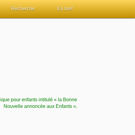
Recherche
En bref
par passage
Rechercher dans le site
Sommaires
Sujets de A à Z
Aperçus Livres de la Bible
Ouvrages de A à Z
Autres FAQ
s
Auteurs de A à Z
ES de lecture
Rechercher dans la Bible
que pour enfants intitulé « la Bonne
Études et commentaires par passage
Nouvelle annoncée aux Enfants ».
Dictionnaires bibliques