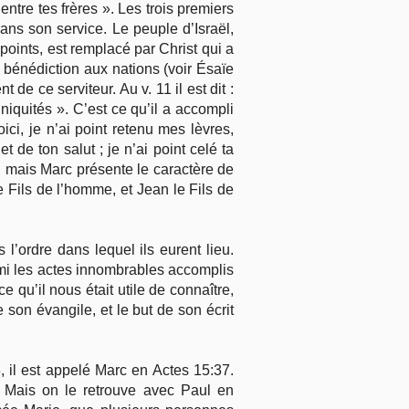
ntre tes frères ». Les trois premiers
 dans son service. Le peuple d’Israël,
points, est remplacé par Christ qui a
a bénédiction aux nations (voir Ésaïe
 de ce serviteur. Au v. 11 il est dit :
iniquités ». C’est ce qu’il a accompli
ci, je n’ai point retenu mes lèvres,
t de ton salut ; je n’ai point celé ta
i, mais Marc présente le caractère de
Fils de l’homme, et Jean le Fils de
 l’ordre dans lequel ils eurent lieu.
parmi les actes innombrables accomplis
 qu’il nous était utile de connaître,
 son évangile, et le but de son écrit
 il est appelé Marc en Actes 15:37.
). Mais on le retrouve avec Paul en