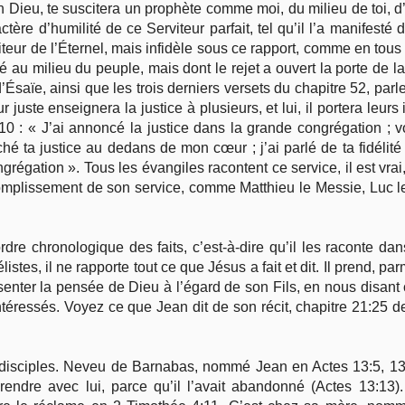
 Dieu, te suscitera un prophète comme moi, du milieu de toi, d’e
tère d’humilité de ce Serviteur parfait, tel qu’il l’a manifesté
iteur de l’Éternel, mais infidèle sous ce rapport, comme en tous 
té au milieu du peuple, mais dont le rejet a ouvert la porte de l
saïe, ainsi que les trois derniers versets du chapitre 52, parlent
uste enseignera la justice à plusieurs, et lui, il portera leurs 
 : « J’ai annoncé la justice dans la grande congrégation ; voi
aché ta justice au dedans de mon cœur ; j’ai parlé de ta fidélité e
ngrégation ». Tous les évangiles racontent ce service, il est vra
mplissement de son service, comme Matthieu le Messie, Luc le 
dre chronologique des faits, c’est-à-dire qu’il les raconte dans
stes, il ne rapporte tout ce que Jésus a fait et dit. Il prend, 
enter la pensée de Dieu à l’égard de son Fils, en nous disant ce
ntéressés. Voyez ce que Jean dit de son récit, chapitre 21:25 de
 disciples. Neveu de Barnabas, nommé Jean en Actes 13:5, 13,
rendre avec lui, parce qu’il l’avait abandonné (Actes 13:13