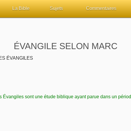
La Bible
Sujets
Commentaires
ueil
Lisez la Bible
Tous les sujets
Études et commentaires 
sur Bibliquest
Écoutez la Bible
Dieu
Personnages bibliques
ÉVANGILE SELON MARC
lité
Rechercher (concordance)
La Bible
Édification
ES ÉVANGILES
iteurs
Au sujet de la Bible
L'Évangile, le Salut
Commentaires journalier
chrétiens
Études et commentaires par passage
Mort, résurrection
COURS Bibliques - GUID
s Évangiles sont une étude biblique ayant parue dans un périodi
Versets Classés
L'Église, l'Assemblée
Pour débuter
Lecture Journalière
Prophétie
Sanctification