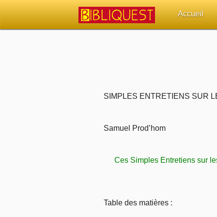
Accueil
Retour à l'acc
Quoi de neuf 
Sujets d'actua
SIMPLES ENTRETIENS SUR L
Librairies, éd
Samuel Prod’hom
Autres sites 
Ces Simples Entretiens sur le
Outils
Paramètres
Table des matières :