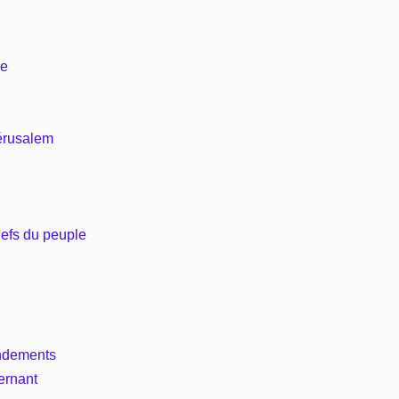
ée
Jérusalem
efs du peuple
andements
ernant