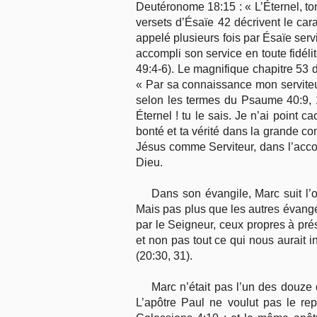
Deutéronome 18:15 : « L’Éternel, ton
versets d’Ésaïe 42 décrivent le carac
appelé plusieurs fois par Ésaïe serv
accompli son service en toute fidéli
49:4-6). Le magnifique chapitre 53 d’É
« Par sa connaissance mon serviteur j
selon les termes du Psaume 40:9, 10
Éternel ! tu le sais. Je n’ai point c
bonté et ta vérité dans la grande co
Jésus comme Serviteur, dans l’acco
Dieu.
Dans son évangile, Marc suit l’or
Mais pas plus que les autres évangéli
par le Seigneur, ceux propres à prés
et non pas tout ce qui nous aurait i
(20:30, 31).
Marc n’était pas l’un des douze
L’apôtre Paul ne voulut pas le rep