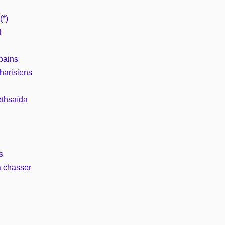
(*)
d
 pains
pharisiens
ethsaïda
s
 à chasser