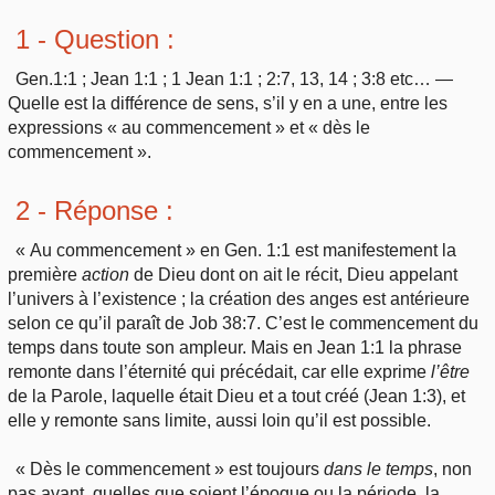
Outils
Études et commentaires par passage
L'Évangile, le Salut
1 - Question :
Édification
Sujets de A à Z
Sommaires
Paramètres
Gen.1:1 ; Jean 1:1 ; 1 Jean 1:1 ; 2:7, 13, 14 ; 3:8 etc… —
Versets Classés
Mort, résurrection
Commentaires journaliers
Quelle est la différence de sens, s’il y en a une, entre les
Ouvrages de A à Z
Aperçus Livres de la Bible
expressions « au commencement » et « dès le
Lecture Journalière
L'Église, l'Assemblée
commencement ».
COURS Bibliques - GUIDES de lecture
Auteurs de A à Z
Autres FAQ
Prophétie
2 - Réponse :
Pour débuter
Rechercher dans la Bible
« Au commencement » en Gen. 1:1 est manifestement la
Sanctification
première
action
de Dieu dont on ait le récit, Dieu appelant
Études et commentaires par passage
l’univers à l’existence ; la création des anges est antérieure
Vie pratique
selon ce qu’il paraît de Job 38:7. C’est le commencement du
Dictionnaires bibliques
temps dans toute son ampleur. Mais en Jean 1:1 la phrase
Mariage, famille
remonte dans l’éternité qui précédait, car elle exprime
l’être
de la Parole, laquelle était Dieu et a tout créé (Jean 1:3), et
elle y remonte sans limite, aussi loin qu’il est possible.
Sujets de A à Z
« Dès le commencement » est toujours
dans le temps
, non
pas avant, quelles que soient l’époque ou la période, la