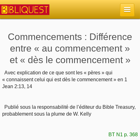
Accueil
Commencements : Différence
entre « au commencement »
La Bible
et « dès le commencement »
Retour à l'accueil
Sujets
Avec explication de ce que sont les « pères » qui
« connaissent celui qui est dès le commencement » en 1
Quoi de neuf sur Bibliquest
Lisez la Bible
Commentaires
Jean 2:13, 14
Sujets d'actualité
Écoutez la Bible
Tous les sujets
Recherche
Publié sous la responsabilité de l’éditeur du Bible Treasury,
Librairies, éditeurs
probablement sous la plume de W. Kelly
Rechercher (concordance)
Dieu
Études et commentaires par passage
En bref
Autres sites chrétiens
Au sujet de la Bible
La Bible
BT N1 p. 368
Personnages bibliques
Rechercher dans le site