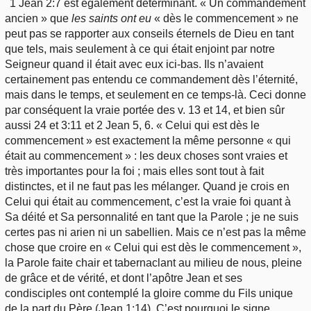
1 Jean 2:7 est également déterminant. « Un commandement
ancien » que
les saints ont eu
« dès le commencement » ne
peut pas se rapporter aux conseils éternels de Dieu en tant
que tels, mais seulement à ce qui était enjoint par notre
Seigneur quand il était avec eux ici-bas. Ils n’avaient
certainement pas entendu ce commandement dès l’éternité,
mais dans le temps, et seulement en ce temps-là. Ceci donne
par conséquent la vraie portée des v. 13 et 14, et bien sûr
aussi 24 et 3:11 et 2 Jean 5, 6. « Celui qui est dès le
commencement » est exactement la même personne « qui
était au commencement » : les deux choses sont vraies et
très importantes pour la foi ; mais elles sont tout à fait
distinctes, et il ne faut pas les mélanger. Quand je crois en
Celui qui était au commencement, c’est la vraie foi quant à
Sa déité et Sa personnalité en tant que la Parole ; je ne suis
certes pas ni arien ni un sabellien. Mais ce n’est pas la même
chose que croire en « Celui qui est dès le commencement »,
la Parole faite chair et tabernaclant au milieu de nous, pleine
de grâce et de vérité, et dont l’apôtre Jean et ses
condisciples ont contemplé la gloire comme du Fils unique
de la part du Père (Jean 1:14). C’est pourquoi le signe