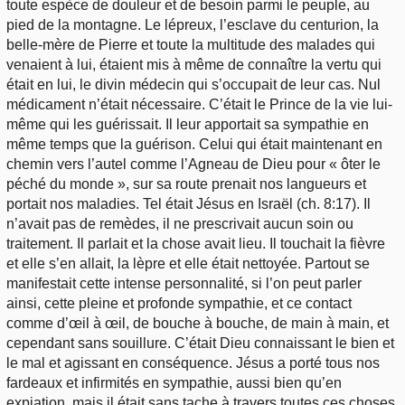
toute espèce de douleur et de besoin parmi le peuple, au
pied de la montagne. Le lépreux, l’esclave du centurion, la
belle-mère de Pierre et toute la multitude des malades qui
venaient à lui, étaient mis à même de connaître la vertu qui
était en lui, le divin médecin qui s’occupait de leur cas. Nul
médicament n’était nécessaire. C’était le Prince de la vie lui-
même qui les guérissait. Il leur apportait sa sympathie en
même temps que la guérison. Celui qui était maintenant en
chemin vers l’autel comme l’Agneau de Dieu pour « ôter le
péché du monde », sur sa route prenait nos langueurs et
portait nos maladies. Tel était Jésus en Israël (ch. 8:17). Il
n’avait pas de remèdes, il ne prescrivait aucun soin ou
traitement. Il parlait et la chose avait lieu. Il touchait la fièvre
et elle s’en allait, la lèpre et elle était nettoyée. Partout se
manifestait cette intense personnalité, si l’on peut parler
ainsi, cette pleine et profonde sympathie, et ce contact
comme d’œil à œil, de bouche à bouche, de main à main, et
cependant sans souillure. C’était Dieu connaissant le bien et
le mal et agissant en conséquence. Jésus a porté tous nos
fardeaux et infirmités en sympathie, aussi bien qu’en
expiation, mais il était sans tache à travers toutes ces choses.