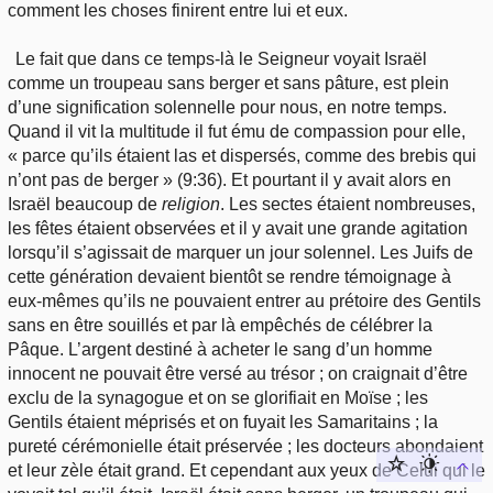
comment les choses finirent entre lui et eux.
Le fait que dans ce temps-là le Seigneur voyait Israël
comme un troupeau sans berger et sans pâture, est plein
d’une signification solennelle pour nous, en notre temps.
Quand il vit la multitude il fut ému de compassion pour elle,
« parce qu’ils étaient las et dispersés, comme des brebis qui
n’ont pas de berger » (9:36). Et pourtant il y avait alors en
Israël beaucoup de
religion
. Les sectes étaient nombreuses,
les fêtes étaient observées et il y avait une grande agitation
lorsqu’il s’agissait de marquer un jour solennel. Les Juifs de
cette génération devaient bientôt se rendre témoignage à
eux-mêmes qu’ils ne pouvaient entrer au prétoire des Gentils
sans en être souillés et par là empêchés de célébrer la
Pâque. L’argent destiné à acheter le sang d’un homme
innocent ne pouvait être versé au trésor ; on craignait d’être
exclu de la synagogue et on se glorifiait en Moïse ; les
Gentils étaient méprisés et on fuyait les Samaritains ; la
pureté cérémonielle était préservée ; les docteurs abondaient
et leur zèle était grand. Et cependant aux yeux de Celui qui le