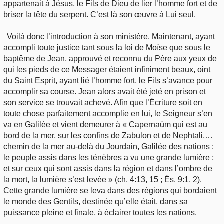
appartenait à Jésus, le Fils de Dieu de lier l’homme fort et de
briser la tête du serpent. C’est là son œuvre à Lui seul.
Voilà donc l’introduction à son ministère. Maintenant, ayant
accompli toute justice tant sous la loi de Moïse que sous le
baptême de Jean, approuvé et reconnu du Père aux yeux de
qui les pieds de ce Messager étaient infiniment beaux, oint
du Saint Esprit, ayant lié l’homme fort, le Fils s’avance pour
accomplir sa course. Jean alors avait été jeté en prison et
son service se trouvait achevé. Afin que l’Écriture soit en
toute chose parfaitement accomplie en lui, le Seigneur s’en
va en Galilée et vient demeurer à « Capernaüm qui est au
bord de la mer, sur les confins de Zabulon et de Nephtali,…
chemin de la mer au-delà du Jourdain, Galilée des nations :
le peuple assis dans les ténèbres a vu une grande lumière ;
et sur ceux qui sont assis dans la région et dans l’ombre de
la mort, la lumière s’est levée » (ch. 4:13, 15 ; És. 9:1, 2).
Cette grande lumière se leva dans des régions qui bordaient
le monde des Gentils, destinée qu’elle était, dans sa
puissance pleine et finale, à éclairer toutes les nations.