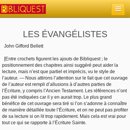
Accueil
LES ÉVANGÉLISTES
La Bible
John Gifford Bellett
[Entre crochets figurent les ajouts de Bibliquest ; le
Retour à l'accueil
Sujets
positionnement des chapitres ainsi suggéré peut aider la
lecture, mais n’est que partiel et imprécis, vu le style de
Quoi de neuf sur Bibliquest
Lisez la Bible
l’auteur. — Nous attirons l’attention sur le fait que cet ouvrage
Commentaires
de l’auteur est rempli d’allusions à d’autres parties de
Sujets d'actualité
l’Écriture, y compris l’Ancien Testament. Les références n’ont
Écoutez la Bible
Tous les sujets
Recherche
pas été indiquées car il y en aurait trop. Le plus grand
bénéfice de cet ouvrage sera tiré si l’on s’adonne à connaître
Librairies, éditeurs
Rechercher (concordance)
Dieu
de manière détaillée toute l’Écriture, et on ne peut pas profiter
Études et commentaires par passage
En bref
de sa lecture si on lit trop rapidement. Mais cela est vrai pour
Autres sites chrétiens
Au sujet de la Bible
tout ce qui se rapporte à l’Écriture Sainte.
La Bible
Personnages bibliques
Rechercher dans le site