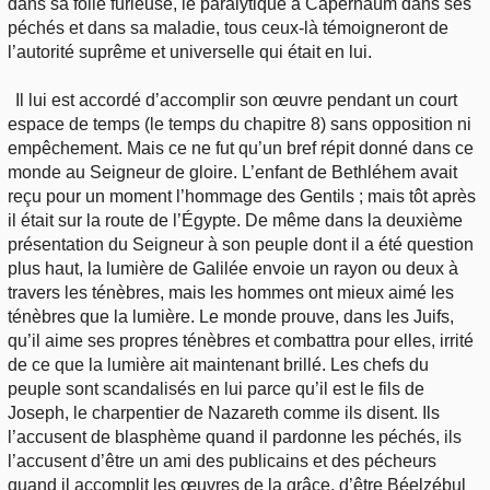
dans sa folie furieuse, le paralytique à Capernaüm dans ses
péchés et dans sa maladie, tous ceux-là témoigneront de
l’autorité suprême et universelle qui était en lui.
Il lui est accordé d’accomplir son œuvre pendant un court
espace de temps (le temps du chapitre 8) sans opposition ni
empêchement. Mais ce ne fut qu’un bref répit donné dans ce
monde au Seigneur de gloire. L’enfant de Bethléhem avait
reçu pour un moment l’hommage des Gentils ; mais tôt après
il était sur la route de l’Égypte. De même dans la deuxième
présentation du Seigneur à son peuple dont il a été question
plus haut, la lumière de Galilée envoie un rayon ou deux à
travers les ténèbres, mais les hommes ont mieux aimé les
ténèbres que la lumière. Le monde prouve, dans les Juifs,
qu’il aime ses propres ténèbres et combattra pour elles, irrité
de ce que la lumière ait maintenant brillé. Les chefs du
peuple sont scandalisés en lui parce qu’il est le fils de
Joseph, le charpentier de Nazareth comme ils disent. Ils
l’accusent de blasphème quand il pardonne les péchés, ils
l’accusent d’être un ami des publicains et des pécheurs
quand il accomplit les œuvres de la grâce, d’être Béelzébul