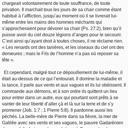
chargeait volontairement de toute souffrance, de toute
privation. Il marchait tous les jours de sa chair comme étant
habitué à l’affliction, jusqu’au moment où il se livrerait lui-
même entre les mains des hommes méchants qui
s’approcheraient pour dévorer sa chair (Ps. 27:2), bien qu’il
puisse avoir du ciel douze légions d’anges pour le secourir.
C’est ainsi qu’ayant droit à toutes choses, il ne réclame rien.
« Les renards ont des tanières, et les oiseaux du ciel ont des
demeures ; mais le Fils de l’homme n’a pas où reposer sa
tête ».
Et cependant, malgré tout ce dépouillement de lui-même, il
était au-dessus de ce qui l’entourait. Il domine la maladie et
la tance, il parle aux vents et aux vagues et ils lui obéissent. Il
commande aux démons, et à son ordre ils quittent un lieu
pour entrer dans un autre, eux qui pourtant sont prêts à se
vanter de leur liberté d’aller çà et là sur la terre et de s’y
promener (Job. 1:7 ; 1 Pierre 5:8). Il pardonne aussi les
péchés. La belle-mère de Pierre dans sa fièvre, la mer de
Galilée avec ses vents et ses vagues, le pauvre Gadarénien