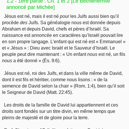
1.2 - 1ère partie : Ch. 1 et 2 [Le Bethléhémite
annoncé par Michée]
Jésus est né, mais il est né
pour
les Juifs aussi bien qu’il
procède
des
Juifs. Sa généalogie nous est donnée depuis
Abraham et depuis David, chefs et pères d’Israël. Sa
naissance est annoncée en caractères qu’Israël pouvait lire
en son propre langage. L’enfant qui est né est « Emmanuel »
et « Jésus » : Dieu avec Israël et le Sauveur d’Israël. Le
peuple peut dire maintenant : « Un enfant
nous
est né, un fils
nous
a été donné » (És. 9:6).
Jésus est né, roi des Juifs, et dans la ville même de David,
dont il est fils et héritier, comme nous lisons : « de la
semence de David selon la chair » (Rom. 1:4), bien qu’il soit
le Seigneur de David (Matt. 22:45).
Les droits de la famille de David lui appartiennent et ces
droits sont fondés sur un titre divin, en même temps que
pleins de majesté et de gloire pour la terre.