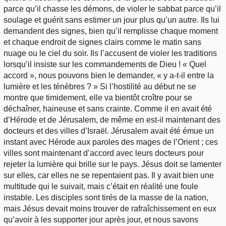
parce qu’il chasse les démons, de violer le sabbat parce qu’il
soulage et guérit sans estimer un jour plus qu’un autre. Ils lui
demandent des signes, bien qu’il remplisse chaque moment
et chaque endroit de signes clairs comme le matin sans
nuage ou le ciel du soir. Ils l’accusent de violer les traditions
lorsqu’il insiste sur les commandements de Dieu ! « Quel
accord », nous pouvons bien le demander, « y a-t-il entre la
lumière et les ténèbres ? » Si l’hostilité au début ne se
montre que timidement, elle va bientôt croître pour se
déchaîner, haineuse et sans crainte. Comme il en avait été
d’Hérode et de Jérusalem, de même en est-il maintenant des
docteurs et des villes d’Israël. Jérusalem avait été émue un
instant avec Hérode aux paroles des mages de l’Orient ; ces
villes sont maintenant d’accord avec leurs docteurs pour
rejeter la lumière qui brille sur le pays. Jésus doit se lamenter
sur elles, car elles ne se repentaient pas. Il y avait bien une
multitude qui le suivait, mais c’était en réalité une foule
instable. Les disciples sont tirés de la masse de la nation,
mais Jésus devait moins trouver de rafraîchissement en eux
qu’avoir à les supporter jour après jour, et nous savons