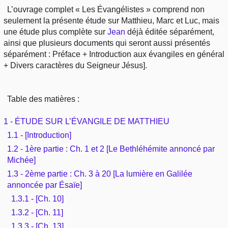
Outils
L’ouvrage complet « Les Évangélistes » comprend non
Études et commentaires par passage
L'Évangile, le Salut
Édification
seulement la présente étude sur Matthieu, Marc et Luc, mais
Sujets de A à Z
Sommaires
une étude plus complète sur
Jean
déjà éditée séparément,
Paramètres
Versets Classés
Mort, résurrection
ainsi que plusieurs documents qui seront aussi présentés
Commentaires journaliers
Ouvrages de A à Z
séparément : Préface + Introduction aux évangiles en général
Aperçus Livres de la Bible
Lecture Journalière
+ Divers caractères du Seigneur Jésus].
L'Église, l'Assemblée
COURS Bibliques - GUIDES de lecture
Auteurs de A à Z
Autres FAQ
Prophétie
Pour débuter
Table des matières :
Rechercher dans la Bible
Sanctification
1 - ÉTUDE SUR L’ÉVANGILE DE MATTHIEU
Études et commentaires par passage
1.1 - [Introduction]
Vie pratique
1.2 - 1ère partie : Ch. 1 et 2 [Le Bethléhémite annoncé par
Dictionnaires bibliques
Michée]
Mariage, famille
1.3 - 2ème partie : Ch. 3 à 20 [La lumière en Galilée
annoncée par Ésaïe]
Sujets de A à Z
1.3.1 - [Ch. 10]
1.3.2 - [Ch. 11]
1.3.3 - [Ch. 13]